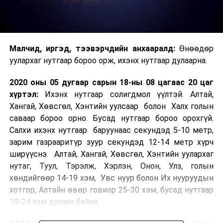
Малчид, иргэд, тээвэрчдийн анхааралд:
Өнөөдөр
уулархаг нутгаар бороо орж, ихэнх нутгаар дулаарна.
2020 оны 05 дугаар сарын 18-ны 08 цагаас 20 цаг
хүртэл:
Ихэнх нутгаар солигдмол үүлтэй. Алтай,
Хангай, Хөвсгөл, Хэнтийн уулсаар болон Халх голын
саваар бороо орно. Бусад нутгаар бороо орохгүй.
Салхи ихэнх нутгаар баруунаас секундэд 5-10 метр,
зарим газрааритүр зуур секундэд 12-14 метр хүрч
ширүүснэ. Алтай, Хангай, Хөвсгөл, Хэнтийн уулархаг
нутаг, Туул, Тэрэлж, Хэрлэн, Онон, Улз, голын
хөндийгөөр 14-19 хэм, Увс нуур болон Их нууруудын
хотгор, Алтайн өвөр говиор 25-30 хэм, бусад нутгаар
19-24 хэм дулаан байна.