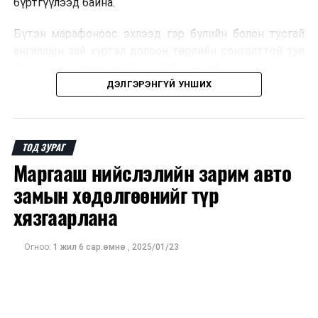
бүртгүүлээд байна.
Бүтэн марафоноос эхлээд гэр бүлийн болон тусгай
ангиллын зай хүртэл долоон төрлийн сонголттой тул
бүх насны хүмүүс оролцох боломжтой.
ДЭЛГЭРЭНГҮЙ УНШИХ
Иймд оролцогчид өөрийн насны ангилал, бэлтгэлийн
түвшинд тохирсон зайгаа сонгон, тавдугаар сарын 1-
ний 17:00 цагаас өмнө бүртгэлээ баталгаажуулаарай.
ТОД ЗУРАГ
Маргааш нийслэлийн зарим авто
замын хөдөлгөөнийг түр
хязгаарлана
Огноо:
1 жил 6 сар.өмнө
,
2025/01/23