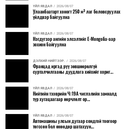
ҮЙЛ ЯВДАЛ
2026/08/07
Улаанбаатарт хоногт 250 м³ лаг боловсруулах
үйлдвэр байгуулна
ҮЙЛ ЯВДАЛ
2026/08/07
Нэгдүгээр ангийн элсэлтийг E-Mongolia-аар
зохион байгуулна
ДЭЛХИЙ НИЙТЭЭР..
2026/08/07
Францад иргэд рүү зөвшөөрөлгүй
сурталчилгааны дуудлага хийхийг хориг...
ҮЙЛ ЯВДАЛ
2026/08/07
Нийтийн тээврийн Ч:19А чиглэлийн замналд
түр хугацаагаар өөрчлөлт ор...
ҮЙЛ ЯВДАЛ
2026/08/07
Автомашины улсын дугаар сондгой тоогоор
төгссөн бол өнөөдөр шатахуун...