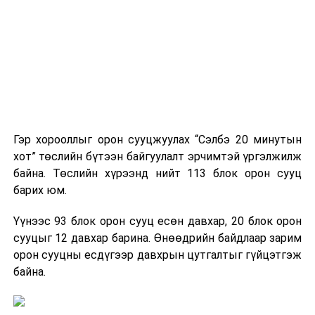
11-16 хэм, өдөртөө 26-31 хэм, бусад нутгаар
шөнөдөө 2-7 хэм, өдөртөө 18-23 хэм дулаан байна.
20-ноос нутгийн хойд хэсгээр бага зэрэг сэрүүснэ.
ЦАГ УУР, ОРЧНЫ ШИНЖИЛГЭЭНИЙ ГАЗАР
ДАРААХ МЭДЭЭ
Орон нутгийн нисэх буудлууд шинэ техниктэй болов
Гэр хорооллыг орон сууцжуулах “Сэлбэ 20 минутын
ӨМНӨХ МЭДЭЭ
Нэр дэвшигчдийн баримт бичгийг хүлээн авч эхэллээ
хот” төслийн бүтээн байгуулалт эрчимтэй үргэлжилж
байна. Төслийн хүрээнд нийт 113 блок орон сууц
барих юм.
Үүнээс 93 блок орон сууц есөн давхар, 20 блок орон
сууцыг 12 давхар барина. Өнөөдрийн байдлаар зарим
орон сууцны есдүгээр давхрын цутгалтыг гүйцэтгэж
байна.