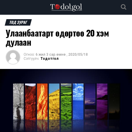
ТОД ЗУРАГ
Улаанбаатарт өдөртөө 20 хэм
дулаан
Огноо:
6 жил 3 сар.өмнө
,
2020/05/18
Сэтгүүлч:
Тодотгол