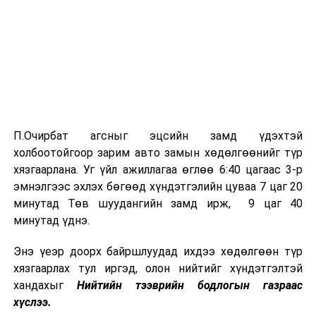
П.Очирбат агсныг эцсийн замд үдэхтэй
холбоотойгоор зарим авто замын хөдөлгөөнийг түр
хязгаарлана. Уг үйл ажиллагаа өглөө 6:40 цагаас 3-р
эмнэлгээс эхлэх бөгөөд хүндэтгэлийн цуваа 7 цаг 20
минутад Төв шуудангийн замд ирж, 9 цаг 40
минутад үднэ.
Энэ үеэр доорх байршлуудад ихдээ хөдөлгөөн түр
хязгаарлах тул иргэд, олон нийтийг хүндэтгэлтэй
хандахыг
Нийтийн тээврийн бодлогын газраас
хүслээ.