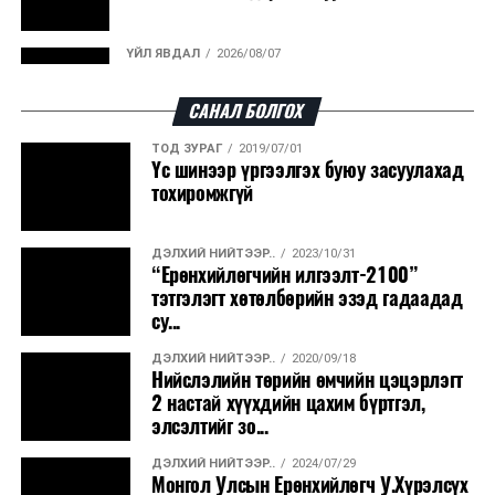
ҮЙЛ ЯВДАЛ
2026/08/07
Улаанбаатарт өдөртөө 30 хэм дулаан
САНАЛ БОЛГОХ
ТОД ЗУРАГ
2019/07/01
ДЭЛХИЙ НИЙТЭЭР..
2026/08/06
Үс шинээр үргээлгэх буюу засуулахад
“Уралдронзавод” компанийн ерөнхий
тохиромжгүй
захирлын автомашиныг дэлбэлжээ...
ДЭЛХИЙ НИЙТЭЭР..
2023/10/31
ҮЙЛ ЯВДАЛ
2026/08/06
“Ерөнхийлөгчийн илгээлт-2100”
Сүхбаатар боомтоор тав хоногт 10 мянга гаруй
тэтгэлэгт хөтөлбөрийн эзэд гадаадад
тонн АИ-92 автобензин и...
су...
ДЭЛХИЙ НИЙТЭЭР..
2020/09/18
ДЭЛХИЙ НИЙТЭЭР..
2026/08/06
Нийслэлийн төрийн өмчийн цэцэрлэгт
Вашингтон мужийн ой хээрийн түймрийг
2 настай хүүхдийн цахим бүртгэл,
хяналтад авах ажил ахицтай байн...
элсэлтийг зо...
ДЭЛХИЙ НИЙТЭЭР..
2024/07/29
ДЭЛХИЙ НИЙТЭЭР..
2026/08/06
Монгол Улсын Ерөнхийлөгч У.Хүрэлсүх
АНУ, Иран Ормузын хоолойг нээх тохиролцоонд