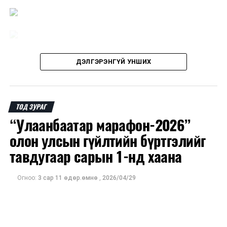
ДЭЛГЭРЭНГҮЙ УНШИХ
ТОД ЗУРАГ
“Улаанбаатар марафон-2026”
олон улсын гүйлтийн бүртгэлийг
тавдугаар сарын 1-нд хаана
Огноо:
3 сар 11 өдөр.өмнө
,
2026/04/29