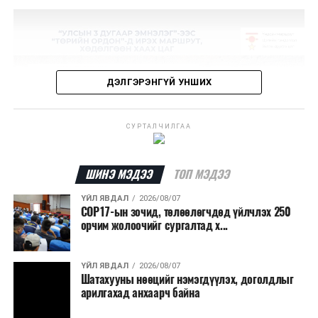
ДЭЛГЭРЭНГҮЙ УНШИХ
СУРТАЛЧИЛГАА
ШИНЭ МЭДЭЭ
ТОП МЭДЭЭ
ҮЙЛ ЯВДАЛ
2026/08/07
COP17-ын зочид, төлөөлөгчдөд үйлчлэх 250
орчим жолоочийг сургалтад х...
ҮЙЛ ЯВДАЛ
2026/08/07
Шатахууны нөөцийг нэмэгдүүлэх, доголдлыг
арилгахад анхаарч байна