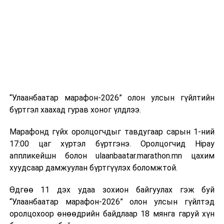
“Улаанбаатар марафон-2026” олон улсын гүйлтийн
бүртгэл хаахад гурав хоног үлдлээ.
Марафонд гүйх оролцогчдыг тавдугаар сарын 1-ний
17:00 цаг хүртэл бүртгэнэ. Оролцогчид Hipay
аппликейшн болон ulaanbaatar.marathon.mn цахим
хуудсаар дамжуулан бүртгүүлэх боломжтой.
Өдгөө 11 дэх удаа зохион байгуулах гэж буй
“Улаанбаатар марафон-2026” олон улсын гүйлтэд
оролцохоор өнөөдрийн байдлаар 18 мянга гаруй хүн