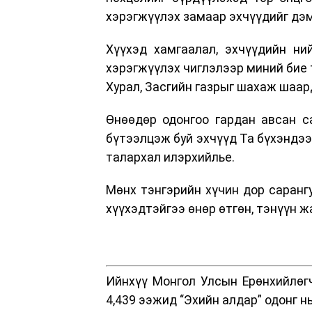
хэрэгжүүлэх замаар эхчүүдийг дэм
Хүүхэд хамгаалал, эхчүүдийн ни
хэрэгжүүлэх чиглэлээр миний бие 
Хурал, Засгийн газрыг шахаж шаа
Өнөөдөр одонгоо гардан авсан с
бүтээлцэж буй эхчүүд Та бүхэндээ
талархал илэрхийлье.
Мөнх тэнгэрийн хүчин дор сарангу
хүүхэдтэйгээ өнөр өтгөн, тэнүүн ж
Ийнхүү Монгол Улсын Ерөнхийлөг
4,439 ээжид “Эхийн алдар” одонг нь