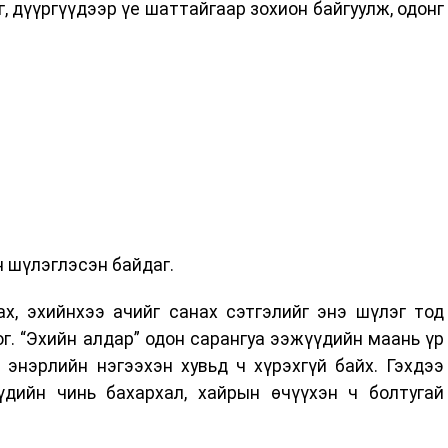
, дүүргүүдээр үе шаттайгаар зохион байгуулж, одонг
 шүлэглэсэн байдаг.
х, эхийнхээ ачийг санах сэтгэлийг энэ шүлэг тод
г. “Эхийн алдар” одон сарангуа ээжүүдийн маань үр
 энэрлийн нэгээхэн хувьд ч хүрэхгүй байх. Гэхдээ
үдийн чинь бахархал, хайрын өчүүхэн ч болтугай