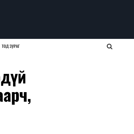
ТОД ЗУРАГ
эдүй
аарч,