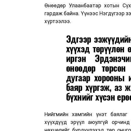
Өнөөдөр Улаанбаатар хотын Сүх
гардаж байна. Үүнээс Нэгдүгээр зэ
хүртээлээ.
Эдгээр ээжүүдийн
хүүхэд төрүүлөн 
иргэн Эрдэнэчи
өнөөдөр төрсөн
дугаар хорооны 
баяр хүргэж, аз ж
бүхнийг хүсэн ерө
Нийгмийн хамгийн үнэт баялаг 
хүүхдүүд эрүүл аюулгүй орчин
нөхцөлийг бүрдүүлэхэд төр онцго