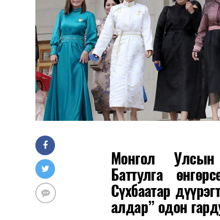
Монгол Улсын 
Баттулга өнгөр
Сүхбаатар дүүрэг
алдар” одон гарду