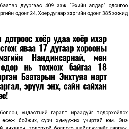
баатар дүүргээс 409 ээж “Эхийн алдар” одонгоо
ргийн одонг 24, Хоёрдугаар зэргийн одонг 385 ээжид
 дотроос хоёр удаа хоёр ихэр
өсгөж яваа 17 дугаар хорооны
мэгийн Нандинсарнай, мөн
 өдөр нь тохиож байгаа 18
иргэн Баатарын Энхтуяа нарт
аргал, эрүүл энх, сайн сайхан
өе!
болсон, үндэстний гэрэлт ирээдүйг тодорхойлох
д өсөж бойжих, сурч хүмүүжих учиртай юм. Энэ
й анхаарч, тодорхой бодлого шийдлүүдийг гаргаж,