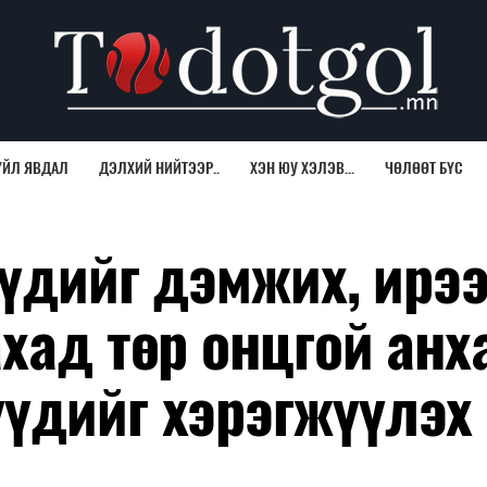
ҮЙЛ ЯВДАЛ
ДЭЛХИЙ НИЙТЭЭР..
ХЭН ЮУ ХЭЛЭВ...
ЧӨЛӨӨТ БҮС
үүдийг дэмжих, ирэ
хад төр онцгой анх
үдийг хэрэгжүүлэх