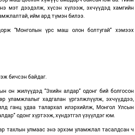
энэ мэт дээдэлж, хүсэн хүлээж, эхчүүдэд хамгийн
амжлалтай, ийм ард түмэн билээ.
орж “Монголын үрс маш олон болтугай” хэмээх
эж бичсэн байдаг.
ын он жилүүдэд “Эхийн алдар” одонг бий болгосон
өр уламжлалыг хадгалан үргэлжлүүлж, эхчүүддээ,
лд ганц удаа талархал илэрхийлж, Монгол Улсын
лдар” одонг хүртээж, хүндэтгэл үзүүлдэг юм.
ар тахлын улмаас энэ эрхэм уламжлал тасалдсан ч