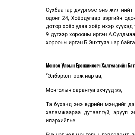
Сүхбаатар дүүргээс энэ жил нийт 
одонг 24, Хоёрдугаар зэргийн одо
дотор хоёр удаа хоёр ихэр хүүхэд
9 дүгээр хорооны иргэн А.Сүлдмаа
хорооны иргэн Б.Энхтуяа нар байг
Монгол Улсын Ерөнхийлөгч Халтмаагийн Бат
“Элбэрэлт ээж нар аа,
Монголын сарангуа эхчүүд ээ,
Та бүхэнд энэ өдрийн мэндийг дэ
халамжаараа дутаалгүй, эрүүл э
илэрхийлье.
Бүх цаг үед монголын гал голомт 