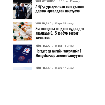
ХЭН ЮУ ХЭЛЭВ...
15 цаг 49 минут
АНУ-д урьдчилсан сонгуулийн
дараах өрсөлдөөн ширүүсэв
ҮЙЛ ЯВДАЛ
15 цаг 52 минут
Эм, вакцины нэгдсэн худалдан
авалтаар 3.15 тэрбум төгрөг
хэмнэжээ
ҮЙЛ ЯВДАЛ
16 цаг 13 минут
Нэгдүгээр ангийн элсэлтийг E-
Mongolia-аар зохион байгуулна
ҮЙЛ ЯВДАЛ
16 цаг 17 минут
Улсын чанартай хатуу хучилттай
авто замын талаас илүү хувь нь
13-аас...
ҮЙЛ ЯВДАЛ
16 цаг 22 минут
Засгийн газар энэ оныг дуустал
санхүүгийн хэмнэлтийн горимд
шилжинэ