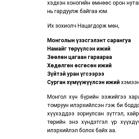
хэдхэн хоногийн өмнөөс орон нутаг
нь гардуулж байгаа юм.
Их зохиолч Нацагдорж мөн,
Монголын үзэсгэлэнт сарангуа
Намайг төрүүлсэн ижий
Зөөлөн цагаан гараараа
Хөдөлгөн өсгөсөн ижий
Зүйтэй уран үгсээрээ
Сурган хүмүүжүүлсэн ижий
хэмээн
Монгол хүн бүрийн ээжийгээ хара
томруун илэрхийлсэн гэж би боддо
хүүхэддээ зориулсан зүтгэл, хайр
төрийн энэ хүндэтгэл үр хүүхдү
илэрхийлэл болох байх аа.