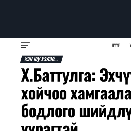
НҮҮР
ХЭН ЮУ ХЭЛЭВ...
Х.Баттулга: Эхч
хойчоо хамгаала
бодлого шийдлү
үүрэгтэй