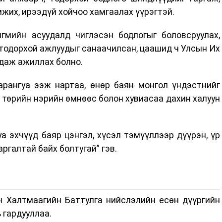
жих, ирээдүй хойчоо хамгаалах үүрэгтэй.
йгмийн асуудалд чиглэсэн бодлогыг боловсруулах,
тодорхой ажлуудыг санаачилсан, цаашид ч Улсын Их
рдаж ажиллах болно.
арангуа ээж нартаа, өнөр баян монгол үндэстнийг
 төрийн нэрийн өмнөөс болон хувиасаа дахин халуун
а эхчүүд баяр цэнгэл, хүсэл тэмүүллээр дүүрэн, үр
аргалтай байх болтугай” гэв.
ч Халтмаагийн Баттулга нийслэлийн есөн дүүргийн
 гардууллаа.