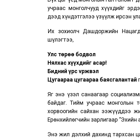
учраас монголчууд хүүхдийг эрд
дээд хүндэтгэлээ үзүүлж ирсэн ул
Их зохиолч Дашдоржийн Нацагд
шүлэгтээ,
Улс төрөө бодвол
Нялхас хүүхдийг асар!
Бидний үрс vржвэл
Цугаараа цугаараа баясгалантай
г
Яг энэ үзэл санаагаар социализм
байдаг. Тийм учраас монголын т
хорвоогийн сайхан ээжүүддээ жи
Ерөнхийлөгчийн зарлигаар “Эхийн а
Энэ жил дэлхий дахинд тархсан ц