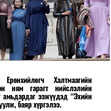
Ерөнхийлөгч Халтмаагийн
сөн ням гарагт нийслэлийн
т амьдардаг ээжүүдэд “Эхийн
улж, баяр хүргэлээ.