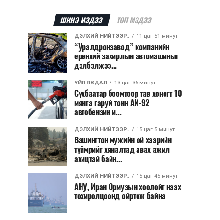
ШИНЭ МЭДЭЭ
ТОП МЭДЭЭ
ДЭЛХИЙ НИЙТЭЭР..
11 цаг 51 минут
“Уралдронзавод” компанийн
ерөнхий захирлын автомашиныг
дэлбэлжээ...
ҮЙЛ ЯВДАЛ
13 цаг 36 минут
Сүхбаатар боомтоор тав хоногт 10
мянга гаруй тонн АИ-92
автобензин и...
ДЭЛХИЙ НИЙТЭЭР..
15 цаг 5 минут
Вашингтон мужийн ой хээрийн
түймрийг хяналтад авах ажил
ахицтай байн...
ДЭЛХИЙ НИЙТЭЭР..
15 цаг 45 минут
АНУ, Иран Ормузын хоолойг нээх
тохиролцоонд ойртож байна