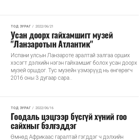
ТОД ЗУРАГ
2022/06/21
Усан доорх гайхамшигт музей
"Ланзаротын Атлантик"
Испани улсын Ланзароте аралтай залгаа орших
хэсэгт дэлхийн нэгэн гайхамшиг болох усан доорх
музей оршдог. Тус музейн үзмэрүүд нь өнгөрөгч
2016 оны 3 дугаар сара...
ТОД ЗУРАГ
2022/06/16
Гоодаль цэцгээр бүсгүй хүний гоо
сайхныг бэлгэддэг
Өмнөд Африкаас гаралтай гэгддэг ч дэлхийн