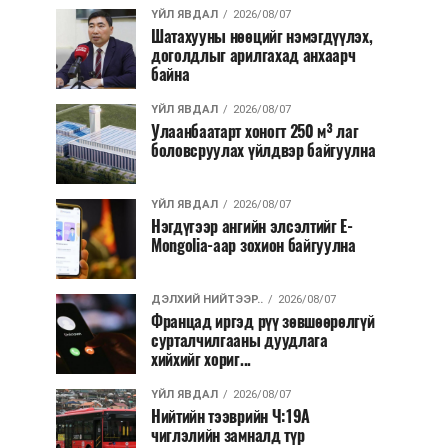
ҮЙЛ ЯВДАЛ
2026/08/07
Шатахууны нөөцийг нэмэгдүүлэх,
доголдлыг арилгахад анхаарч
байна
ҮЙЛ ЯВДАЛ
2026/08/07
Улаанбаатарт хоногт 250 м³ лаг
боловсруулах үйлдвэр байгуулна
ҮЙЛ ЯВДАЛ
2026/08/07
Нэгдүгээр ангийн элсэлтийг E-
Mongolia-аар зохион байгуулна
ДЭЛХИЙ НИЙТЭЭР..
2026/08/07
Францад иргэд рүү зөвшөөрөлгүй
сурталчилгааны дуудлага
хийхийг хориг...
ҮЙЛ ЯВДАЛ
2026/08/07
Нийтийн тээврийн Ч:19А
чиглэлийн замналд түр