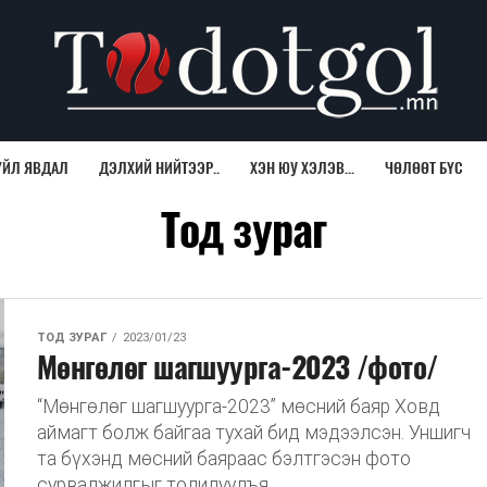
ҮЙЛ ЯВДАЛ
ДЭЛХИЙ НИЙТЭЭР..
ХЭН ЮУ ХЭЛЭВ...
ЧӨЛӨӨТ БҮС
Тод зураг
ТОД ЗУРАГ
2023/01/23
Мөнгөлөг шагшуурга-2023 /фото/
“Мөнгөлөг шагшуурга-2023” мөсний баяр Ховд
аймагт болж байгаа тухай бид мэдээлсэн. Уншигч
та бүхэнд мөсний баяраас бэлтгэсэн фото
сурвалжилгыг толилуулъя. ...