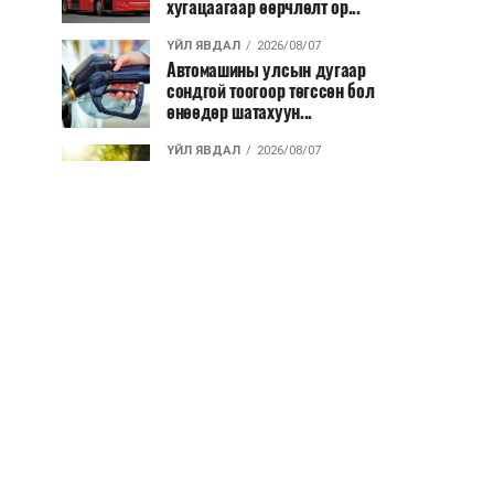
хугацаагаар өөрчлөлт ор...
ҮЙЛ ЯВДАЛ
2026/08/07
Автомашины улсын дугаар
сондгой тоогоор төгссөн бол
өнөөдөр шатахуун...
ҮЙЛ ЯВДАЛ
2026/08/07
Улаанбаатарт өдөртөө 30 хэм
дулаан
ДЭЛХИЙ НИЙТЭЭР..
2026/08/06
“Уралдронзавод” компанийн
ерөнхий захирлын автомашиныг
дэлбэлжээ...
ҮЙЛ ЯВДАЛ
2026/08/06
Сүхбаатар боомтоор тав хоногт 10
мянга гаруй тонн АИ-92
автобензин и...
ДЭЛХИЙ НИЙТЭЭР..
2026/08/06
Вашингтон мужийн ой хээрийн