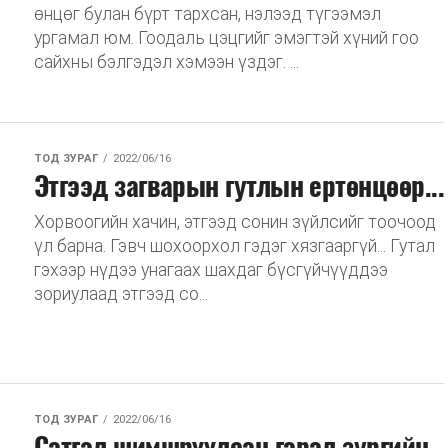
өнцөг булан бүрт тархсан, нэлээд түгээмэл
ургамал юм. Гоодаль цэцгийг эмэгтэй хүний гоо
сайхны бэлгэдэл хэмээн үздэг. ...
ТОД ЗУРАГ
2022/06/16
Этгээд загварын гутлын ертөнцөөр...
Хорвоогийн хачин, этгээд сонин зүйлсийг тоочоод
үл барна. Гэвч шохоорхол гэдэг хязгааргүй... Гутал
гэхээр нүдээ унагаах шахдаг бүсгүйчүүддээ
зориулаад этгээд со...
ТОД ЗУРАГ
2022/06/16
Сэтгэл шимшрүүлсэн гэрэл зургийн