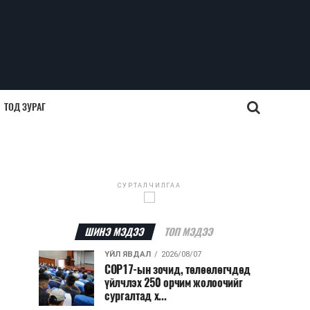
ТОД ЗУРАГ
СУРТАЛЧИЛГАА
ШИНЭ МЭДЭЭ
ТОП МЭДЭЭ
ҮЙЛ ЯВДАЛ
2026/08/07
COP17-ын зочид, төлөөлөгчдөд
үйлчлэх 250 орчим жолоочийг
сургалтад х...