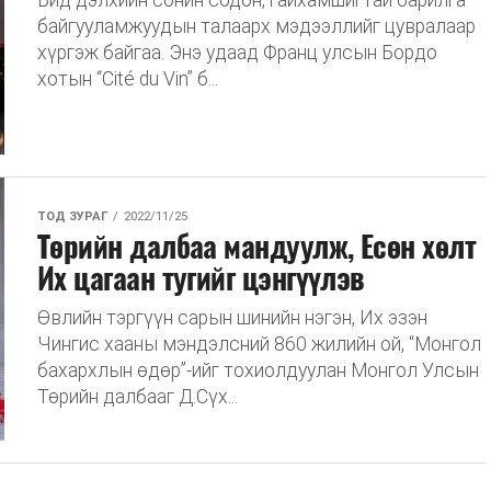
Бид дэлхийн сонин содон, гайхамшигтай барилга
байгууламжуудын талаарх мэдээллийг цувралаар
хүргэж байгаа. Энэ удаад Франц улсын Бордо
хотын “Cité du Vin” б...
ТОД ЗУРАГ
2022/11/25
Төрийн далбаа мандуулж, Есөн хөлт
Их цагаан тугийг цэнгүүлэв
Өвлийн тэргүүн сарын шинийн нэгэн, Их эзэн
Чингис хааны мэндэлсний 860 жилийн ой, “Монгол
бахархлын өдөр”-ийг тохиолдуулан Монгол Улсын
Төрийн далбааг Д.Сүх...