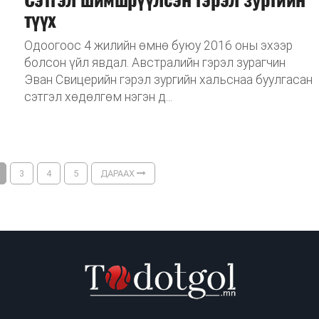
түүх
Одоогоос 4 жилийн өмнө буюу 2016 оны эхээр
болсон үйл явдал. Австралийн гэрэл зурагчин
Эван Свицерийн гэрэл зургийн хальснаа буулгасан
сэтгэл хөдөлгөм нэгэн д...
3
4
5
ДАРААХ