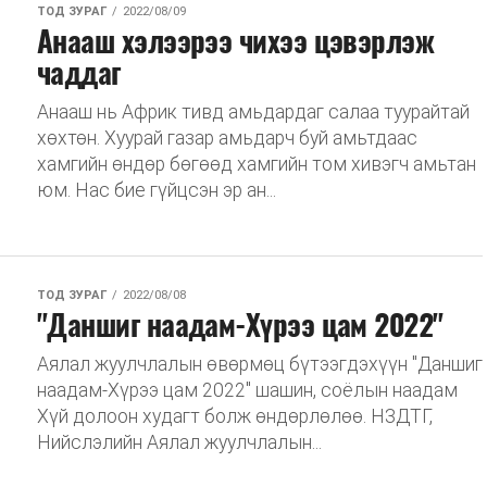
ТОД ЗУРАГ
2022/08/09
Анааш хэлээрээ чихээ цэвэрлэж
чаддаг
Анааш нь Африк тивд амьдардаг салаа туурайтай
хөхтөн. Хуурай газар амьдарч буй амьтдаас
хамгийн өндөр бөгөөд хамгийн том хивэгч амьтан
юм. Нас бие гүйцсэн эр ан...
ТОД ЗУРАГ
2022/08/08
"Даншиг наадам-Хүрээ цам 2022"
Аялал жуулчлалын өвөрмөц бүтээгдэхүүн "Даншиг
наадам-Хүрээ цам 2022" шашин, соёлын наадам
Хүй долоон худагт болж өндөрлөлөө. НЗДТГ,
Нийслэлийн Аялал жуулчлалын...