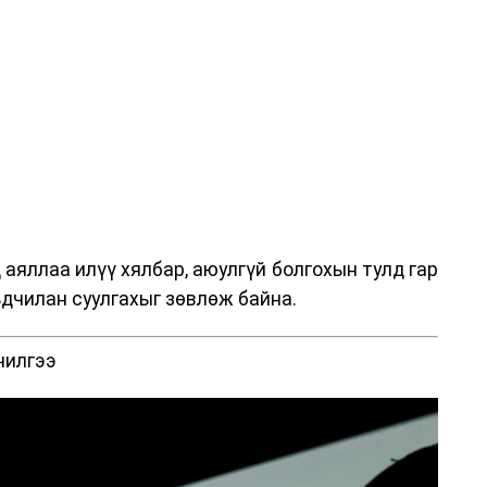
аяллаа илүү хялбар, аюулгүй болгохын тулд гар
дчилан суулгахыг зөвлөж байна.
чилгээ