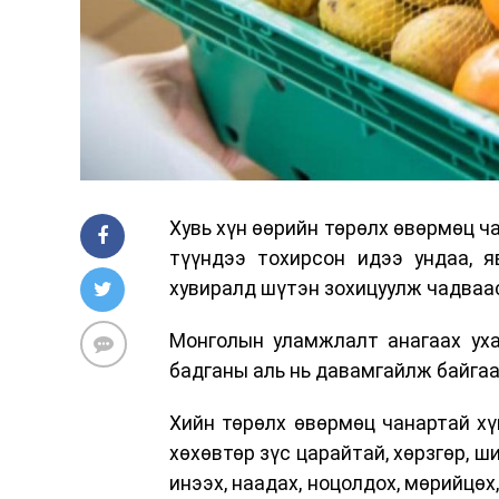
Хувь хүн өөрийн төрөлх өвөрмөц ч
түүндээ тохирсон идээ ундаа, я
хувиралд шүтэн зохицуулж чадваас
Монголын уламжлалт анагаах уха
бадганы аль нь давамгайлж байгаа
Хийн төрөлх өвөрмөц чанартай хүн
хөхөвтөр зүс царайтай, хөрзгөр, ш
инээх, наадах, ноцолдох, мөрийцөх,