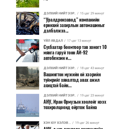
ДЭЛХИЙ НИЙТЭЭР..
15 цаг 29 минут
“Уралдронзавод” компанийн
ерөнхий захирлын автомашиныг
дэлбэлжээ...
ҮЙЛ ЯВДАЛ
17 цаг 13 минут
Сүхбаатар боомтоор тав хоногт 10
мянга гаруй тонн АИ-92
автобензин и...
ДЭЛХИЙ НИЙТЭЭР..
18 цаг 43 минут
Вашингтон мужийн ой хээрийн
түймрийг хяналтад авах ажил
ахицтай байн...
ДЭЛХИЙ НИЙТЭЭР..
19 цаг 23 минут
АНУ, Иран Ормузын хоолойг нээх
тохиролцоонд ойртож байна
ХЭН ЮУ ХЭЛЭВ...
19 цаг 26 минут