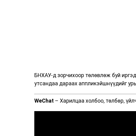
БНХАУ-д зорчихоор төлөвлөж буй иргэд 
утсандаа дараах аппликэйшнүүдийг урь
WeChat
– Харилцаа холбоо, төлбөр, үйл