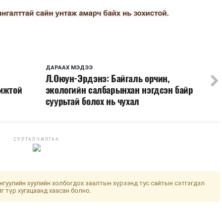
ДАРААХ МЭДЭЭ
Л.Оюун-Эрдэнэ: Байгаль орчин,
омжтой
экологийн салбарынхан нэгдсэн байр
суурьтай болох нь чухал
СУРТАЛЧИЛГАА
гуулийн хуулийн холбогдох заалтын хүрээнд тус сайтын сэтгэгдэл
йг түр хугацаанд хаасан болно.