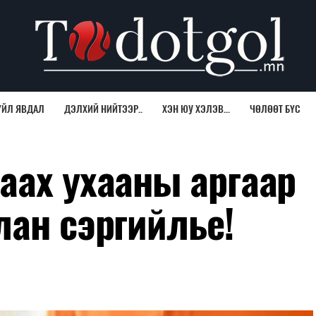
ҮЙЛ ЯВДАЛ
ДЭЛХИЙ НИЙТЭЭР..
ХЭН ЮУ ХЭЛЭВ...
ЧӨЛӨӨТ БҮС
аах ухааны аргаар
лан сэргийлье!