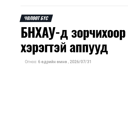
ЧӨЛӨӨТ БҮС
БНХАУ-д зорчихоор
хэрэгтэй аппууд
Огноо:
6 өдрийн өмнө
,
2026/07/31