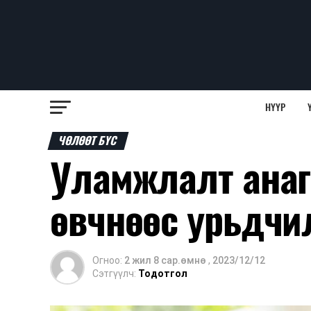
НҮҮР
ЧӨЛӨӨТ БҮС
Уламжлалт анаг
өвчнөөс урьдчи
Огноо:
2 жил 8 сар.өмнө
,
2023/12/12
Сэтгүүлч:
Тодотгол