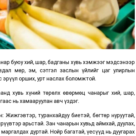
анар буюу хий, шар, бадганы хувь хэмжээг мэдсэнээр
вдал мөр, эм, сэтгэл заслын үйлийг цаг улирлын
 эрүүл орших, урт наслах боломжтой.
анд хувь хүний төрөлх өвөрмөц чанарыг хий, шар,
гаас нь хамааруулан авч үздэг.
: Жижгэвтэр, туранхайдуу биетэй, бөгтөр нуруутай,
ирүүвтэр арьстай. Зан чанарын хувьд аймхай, дуулах,
 маргалдах дуртай. Нойр багатай, үесүүд нь дуугарах