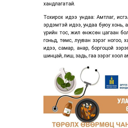
хандлагатай.
Тохирох идээ ундаа: Амтлаг, исгэ
эрдэмтэй идээ, ундаа буюу хонь, ад
үрийн тос, жил өнжсөн цагаан бол
гоньд, төмс, лууван зэрэг ногоо, х
идээ, самар, анар, боргоцой зэрэ
шинцай, лиш, задь, гаа зэрэг хоол 