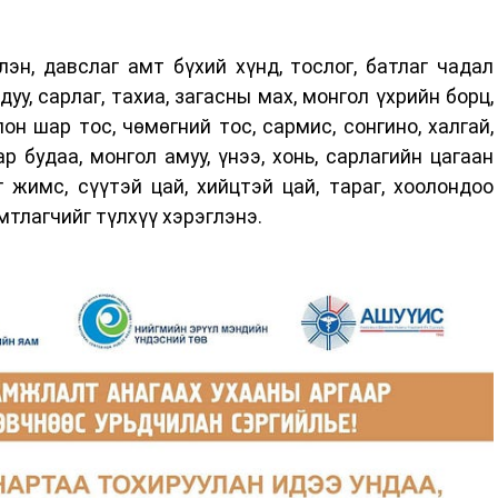
лэн, давслаг амт бүхий хүнд, тослог, батлаг чадал
уу, сарлаг, тахиа, загасны мах, монгол үхрийн борц,
он шар тос, чөмөгний тос, сармис, сонгино, халгай,
ар будаа, монгол амуу, үнээ, хонь, сарлагийн цагаан
г жимс, сүүтэй цай, хийцтэй цай, тараг, хоолондоо
амтлагчийг түлхүү хэрэглэнэ.