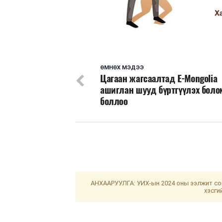
ӨМНӨХ МЭДЭЭ
Цагаан жагсаалтад E-Mongolia
ашиглан шууд бүртгүүлэх бол
боллоо
АНХААРУУЛГА: УИХ-ын 2024 оны ээлжит сон
хэсги