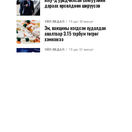
АНУ-д урьдчилсан сонгуулийн
дараах өрсөлдөөн ширүүсэв
ҮЙЛ ЯВДАЛ
19 цаг 30 минут
Эм, вакцины нэгдсэн худалдан
авалтаар 3.15 тэрбум төгрөг
хэмнэжээ
ҮЙЛ ЯВДАЛ
19 цаг 51 минут
Нэгдүгээр ангийн элсэлтийг E-
Mongolia-аар зохион байгуулна
ҮЙЛ ЯВДАЛ
19 цаг 55 минут
Улсын чанартай хатуу хучилттай
авто замын талаас илүү хувь нь
13-аас...
ҮЙЛ ЯВДАЛ
20 цагын өмнө
Засгийн газар энэ оныг дуустал
санхүүгийн хэмнэлтийн горимд
шилжинэ