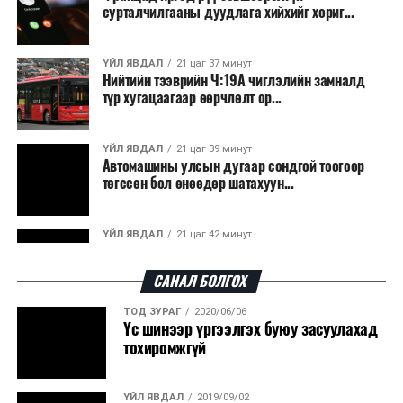
сурталчилгааны дуудлага хийхийг хориг...
ҮЙЛ ЯВДАЛ
21 цаг 37 минут
Нийтийн тээврийн Ч:19А чиглэлийн замналд
түр хугацаагаар өөрчлөлт ор...
ҮЙЛ ЯВДАЛ
21 цаг 39 минут
Автомашины улсын дугаар сондгой тоогоор
төгссөн бол өнөөдөр шатахуун...
ҮЙЛ ЯВДАЛ
21 цаг 42 минут
Улаанбаатарт өдөртөө 30 хэм дулаан
САНАЛ БОЛГОХ
ТОД ЗУРАГ
2020/06/06
ДЭЛХИЙ НИЙТЭЭР..
2026/08/06
Үс шинээр үргээлгэх буюу засуулахад
“Уралдронзавод” компанийн ерөнхий
тохиромжгүй
захирлын автомашиныг дэлбэлжээ...
ҮЙЛ ЯВДАЛ
2019/09/02