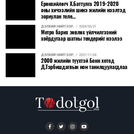
ҮЙЛ ЯВДАЛ
2026/08/06
Ерөнхийлөгч Х.Баттулга 2019-2020
Сүхбаатар боомтоор тав хоногт 10 мянга гаруй
оны хичээлийн шинэ жилийн нээлтэд
тонн АИ-92 автобензин и...
зориулан теле...
ДЭЛХИЙ НИЙТЭЭР..
2024/05/21
ДЭЛХИЙ НИЙТЭЭР..
2026/08/06
Метро барих зөвлөх үйлчилгээний
Вашингтон мужийн ой хээрийн түймрийг
хоёрдугаар шатны тендерийг нээлээ
хяналтад авах ажил ахицтай байн...
ДЭЛХИЙ НИЙТЭЭР..
2021/11/04
ДЭЛХИЙ НИЙТЭЭР..
2026/08/06
2000 жилийн түүхтэй Бонн хотод
АНУ, Иран Ормузын хоолойг нээх тохиролцоонд
Д.Тэрбишдагвын ном танилцуулагдлаа
ойртож байна
ХЭН ЮУ ХЭЛЭВ...
2026/08/06
АНУ-д урьдчилсан сонгуулийн дараах
өрсөлдөөн ширүүсэв
ҮЙЛ ЯВДАЛ
2026/08/06
Эм, вакцины нэгдсэн худалдан авалтаар 3.15
тэрбум төгрөг хэмнэжээ