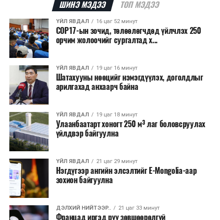
баг амжилттай оролцож тэргүүлсэн?
ШИНЭ МЭДЭЭ
ТОП МЭДЭЭ
хэрэгжүүлэхээр төлөвлөж,
6.5 тэрбум ам.долларын
санхүүжилт
татахаар зорьж байна. Нэг төслийн
ҮЙЛ ЯВДАЛ
16 цаг 52 минут
-Нэг, хоёрдугаар курсийн оюутнуудын баг буюу
COP17-ын зочид, төлөөлөгчдөд үйлчлэх 250
дундаж санхүүжилтийн хэмжээ
700 мянган
“Түвшин электроник” баг тоглолтын бэлтгэлээ маш
орчим жолоочийг сургалтад х...
ам.доллар
байхаар тооцжээ.
сайн хангасан. Харин нөгөө багт ахлах курсийн
оюутнууд байсан. Роботын шийдлүүд нь арай өөр
ҮЙЛ ЯВДАЛ
19 цаг 16 минут
байсан учраас роботоо бүтээхэд их хугацаа зарцуулж
Шатахууны нөөцийг нэмэгдүүлэх, доголдлыг
тоглолтын бэлтгэлээ арай бага хийсэн нь үндэсний
арилгахад анхаарч байна
тэмцээний явцад ажиглагдсан.
ҮЙЛ ЯВДАЛ
19 цаг 18 минут
Улаанбаатарт хоногт 250 м³ лаг боловсруулах
ДАРААХ МЭДЭЭ
УБЦТС: Энэ долоо хоногт хийгдэх засварын хуваарь
үйлдвэр байгуулна
ӨМНӨХ МЭДЭЭ
Г. Агааноров: “ABU РОБОКОН 2025 ULAANBAATAR ”
ҮЙЛ ЯВДАЛ
21 цаг 29 минут
олон улсын тэмцээнд 13 орны 14 баг оролцоно
Нэгдүгээр ангийн элсэлтийг E-Mongolia-аар
зохион байгуулна
ДЭЛХИЙ НИЙТЭЭР..
21 цаг 33 минут
Францад иргэд рүү зөвшөөрөлгүй