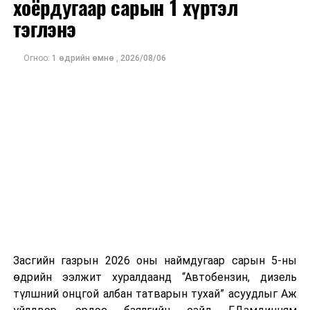
хоёрдугаар сарын 1 хүртэл
тэглэнэ
Ажиглагчдын үзэж буйгаар Мичиган дахь Сенатын
өрсөлдөөн болон Конгрессын хэд хэдэн тойргийн үр
дүн нь ирэх арваннэгдүгээр сард болох АНУ-ын
Огноо:
1 өдрийн өмнө
,
2026/08/06
завсрын сонгуулийн өнгийг тодорхойлох чухал
үзүүлэлт болж байна.
Засгийн газрын 2026 оны наймдугаар сарын 5-ны
өдрийн ээлжит хуралдаанд “Автобензин, дизель
түлшний онцгой албан татварын тухай” асуудлыг Аж