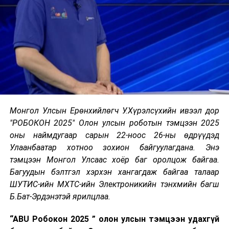
Монгол Улсын Ерөнхийлөгч У.Хүрэлсүхийн ивээл дор
"РОБОКОН 2025" Олон улсын роботын тэмцээн 2025
оны наймдугаар сарын 22-ноос 26-ны өдрүүдэд
Улаанбаатар хотноо зохион байгуулагдана. Энэ
тэмцээн Монгол Улсаас хоёр баг оролцож байгаа.
Багуудын бэлтгэл хэрхэн хангагдаж байгаа талаар
ШУТИС-ийн МХТС-ийн Электроникийн тэнхмийн багш
Б.Бат-Эрдэнэтэй ярилцлаа.
“ABU Робокон 2025 ” олон улсын тэмцээн удахгүй