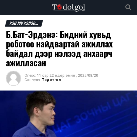
ХЭН ЮУ ХЭЛЭВ...
Б.Бат-Эрдэнэ: Бидний хувьд
роботоо найдвартай ажиллах
байдал дээр нэлээд анхаарч
ажилласан
Огноо:
11 сар 22 өдөр.өмнө
,
2025/08/20
Сэтгүүлч:
Тодотгол