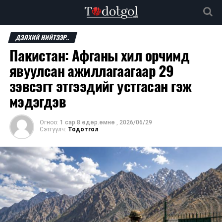
ДЭЛХИЙ НИЙТЭЭР..
Пакистан: Афганы хил орчимд
явуулсан ажиллагаагаар 29
зэвсэгт этгээдийг устгасан гэж
мэдэгдэв
Огноо:
1 сар 8 өдөр.өмнө
,
2026/06/29
Сэтгүүлч:
Тодотгол