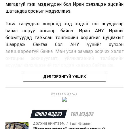
магадгүй гэж мэдэгдсэн бол Иран хэлэлцээ эцсийн
шатандаа орсныг мэдээлжээ.
Гэвч талуудын хооронд хэд хэдэн гол асуудлаар
санал зөрүү хэвээр байна. Иран АНУ Ираны
боомтуудад тавьсан тэнгисийн хоригийг цуцлахыг
шаардаж байгаа бол АНУ үүнийг хүлээн
зөвшөөрөөгүй байна. Мөн усан замаар зорчих хөлөг
онгоцны зохицуулалт, үйлчилгээний төлбөрийн
асуудал хэлэлцээний гол сэдэв хэвээр байгаа аж.
ДЭЛГЭРЭНГҮЙ УНШИХ
Хэлэлцээрийн төсөлд Персийн булан руу нэвтрэх
хөлөг онгоцыг Ираны тал, булангаас гарах
хөдөлгөөнийг Оманы тал зохицуулах хувилбар
СУРТАЛЧИЛГАА
тусгагдсан талаар мэдээлжээ. Харин үйлчилгээний
төлбөр авах асуудал дээр талууд нэгдсэн байр
сууринд хүрээгүй байна.
ШИНЭ МЭДЭЭ
ТОП МЭДЭЭ
ДЭЛХИЙ НИЙТЭЭР..
1 цаг 46 минут
Ормузын хоолой дахин нээгдсэнээр дэлхийн газрын