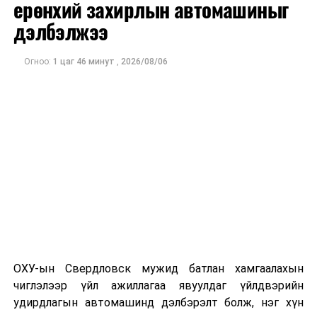
илэрхийлж байгаа юм.
ерөнхий захирлын автомашиныг
дэлбэлжээ
ДАРААХ МЭДЭЭ
Олон улсын парламентын өдрийг тохиолдуулан
Огноо:
1 цаг 46 минут
,
2026/08/06
“Нээлттэй парламент” явуулын мэдээллийн төв
ажиллаж байна
ӨМНӨХ МЭДЭЭ
Трамп дижитал үйлчилгээний татвар ногдуулсан
орнуудад 100 хувийн импортын татвар ногдуулна гэж
мэдэгдэв
ОХУ-ын Свердловск мужид батлан хамгаалахын
чиглэлээр үйл ажиллагаа явуулдаг үйлдвэрийн
удирдлагын автомашинд дэлбэрэлт болж, нэг хүн