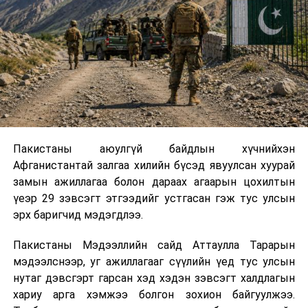
Пакистаны аюулгүй байдлын хүчнийхэн
Афганистантай залгаа хилийн бүсэд явуулсан хуурай
замын ажиллагаа болон дараах агаарын цохилтын
үеэр 29 зэвсэгт этгээдийг устгасан гэж тус улсын
эрх баригчид мэдэгдлээ.
Пакистаны Мэдээллийн сайд Аттаулла Тарарын
мэдээлснээр, уг ажиллагааг сүүлийн үед тус улсын
нутаг дэвсгэрт гарсан хэд хэдэн зэвсэгт халдлагын
хариу арга хэмжээ болгон зохион байгуулжээ.