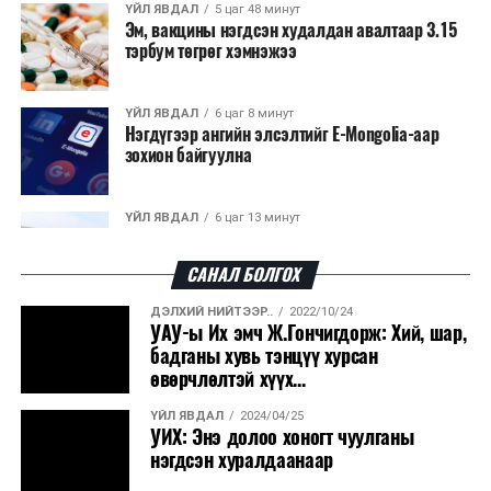
ҮЙЛ ЯВДАЛ
5 цаг 48 минут
Эм, вакцины нэгдсэн худалдан авалтаар 3.15
тэрбум төгрөг хэмнэжээ
ҮЙЛ ЯВДАЛ
6 цаг 8 минут
Нэгдүгээр ангийн элсэлтийг E-Mongolia-аар
зохион байгуулна
ҮЙЛ ЯВДАЛ
6 цаг 13 минут
Улсын чанартай хатуу хучилттай авто замын
талаас илүү хувь нь 13-аас...
САНАЛ БОЛГОХ
ДЭЛХИЙ НИЙТЭЭР..
2022/10/24
ҮЙЛ ЯВДАЛ
6 цаг 18 минут
УАУ-ы Их эмч Ж.Гончигдорж: Хий, шар,
Засгийн газар энэ оныг дуустал санхүүгийн
бадганы хувь тэнцүү хурсан
хэмнэлтийн горимд шилжинэ
өвөрчлөлтэй хүүх...
ҮЙЛ ЯВДАЛ
2024/04/25
ХЭН ЮУ ХЭЛЭВ...
6 цаг 45 минут
УИХ: Энэ долоо хоногт чуулганы
Шатахууны импортын гаалийн албан татварыг
нэгдсэн хуралдаанаар
2027 оны хоёрдугаар сарын ...