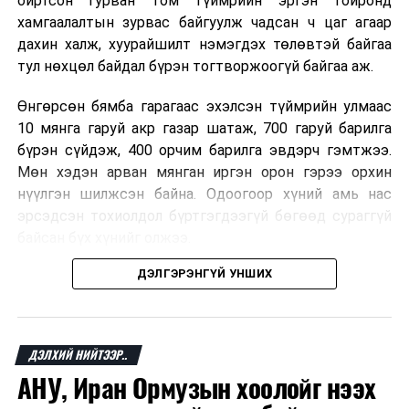
ойртсон гурван том түймрийн эргэн тойронд
хамгаалалтын зурвас байгуулж чадсан ч цаг агаар
дахин халж, хуурайшилт нэмэгдэх төлөвтэй байгаа
тул нөхцөл байдал бүрэн тогтворжоогүй байгаа аж.
Өнгөрсөн бямба гарагаас эхэлсэн түймрийн улмаас
10 мянга гаруй акр газар шатаж, 700 гаруй барилга
бүрэн сүйдэж, 400 орчим барилга эвдэрч гэмтжээ.
Мөн хэдэн арван мянган иргэн орон гэрээ орхин
нүүлгэн шилжсэн байна. Одоогоор хүний амь нас
эрсэдсэн тохиолдол бүртгэгдээгүй бөгөөд сураггүй
байсан бүх хүнийг олжээ.
ДЭЛГЭРЭНГҮЙ УНШИХ
Албаныхны мэдээлснээр түймрийн нэг голомтыг
санаатайгаар тавьсан байж болзошгүй хэрэгт 37
настай Аарон Фариначчиг баривчилж, галдан
шатаасан гэх үндэслэлээр эрүүгийн хэрэг үүсгэн
ДЭЛХИЙ НИЙТЭЭР..
шалгаж байна. Харин бусад хоёр түймрийн
АНУ, Иран Ормузын хоолойг нээх
шалтгааныг үргэлжлүүлэн тогтоож байгаа бөгөөд