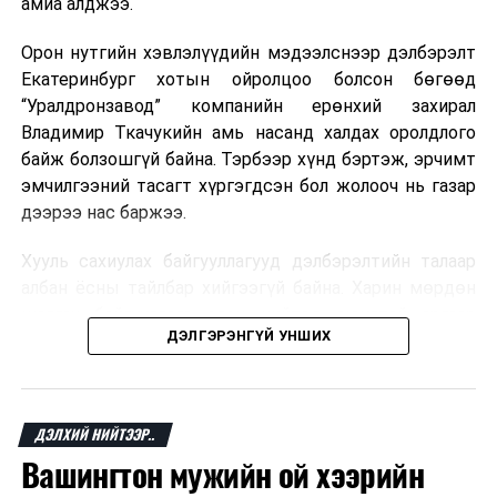
амиа алджээ.
Орон нутгийн хэвлэлүүдийн мэдээлснээр дэлбэрэлт
Екатеринбург хотын ойролцоо болсон бөгөөд
“Уралдронзавод” компанийн ерөнхий захирал
Владимир Ткачукийн амь насанд халдах оролдлого
байж болзошгүй байна. Тэрбээр хүнд бэртэж, эрчимт
эмчилгээний тасагт хүргэгдсэн бол жолооч нь газар
дээрээ нас баржээ.
Хууль сахиулах байгууллагууд дэлбэрэлтийн талаар
албан ёсны тайлбар хийгээгүй байна. Харин мөрдөн
шалгах байгууллага олон нийтэд аюултай аргаар
ДЭЛГЭРЭНГҮЙ УНШИХ
хүний амь насанд халдахыг завдсан гэх үндэслэлээр
эрүүгийн хэрэг үүсгэсэн талаар эх сурвалж
мэдээлжээ.
ДЭЛХИЙ НИЙТЭЭР..
“Уралдронзавод” компани 2023 онд Екатеринбург
Вашингтон мужийн ой хээрийн
хотод байгуулагдсан бөгөөд нисгэгчгүй нисэх
төхөөрөмж үйлдвэрлэдэг аж. Тус компанийн 2025