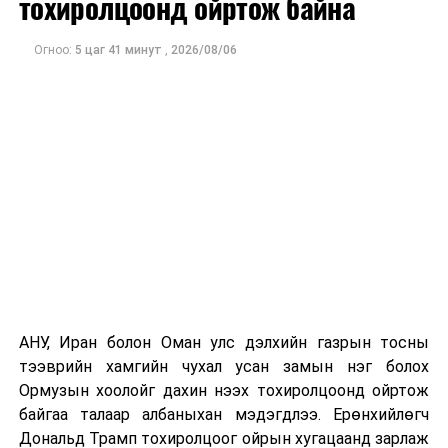
тохиролцоонд ойртож байна
аянгын улмаас үүсээгүй гэж үзэж байгаа аж.
Одоогоор АНУ даяар 13 мужид 90 гаруй томоохон ой,
Огноо:
5 цаг 41 минут
,
2026/08/06
хээрийн түймэр идэвхтэй үргэлжилж байгаагийн
талаас илүү нь Орегон болон Вашингтон мужид
бүртгэгдсэн байна. Цаг уурын байгууллагууд ойрын
өдрүүдэд агаарын температур дахин огцом
нэмэгдэж, хуурайшилт эрчимжих төлөвтэй байгааг
анхааруулсан бөгөөд энэ нь гал унтраах ажиллагаанд
шинэ сорилт учруулж болзошгүйг онцолжээ.
АНУ, Иран болон Оман улс дэлхийн газрын тосны
тээврийн хамгийн чухал усан замын нэг болох
Ормузын хоолойг дахин нээх тохиролцоонд ойртож
байгаа талаар албаныхан мэдэгдлээ. Ерөнхийлөгч
Дональд Трамп тохиролцоог ойрын хугацаанд зарлаж