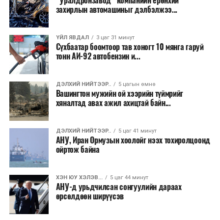
“Уралдронзавод” компанийн ерөнхий
тосны нийлүүлэлт хэвийн болж, эрчим хүчний зах
захирлын автомашиныг дэлбэлжээ...
зээлд үүсээд буй дарамт буурах боломжтой гэж
шинжээчид үзэж байна. Гэвч бүс нутгийн аюулгүй
ҮЙЛ ЯВДАЛ
3 цаг 31 минут
байдлын нөхцөл байдал тогтворжоогүй бөгөөд
Сүхбаатар боомтоор тав хоногт 10 мянга гаруй
хэлэлцээр эцэслэн батлагдах хүртэл тодорхойгүй
тонн АИ-92 автобензин и...
байдал үргэлжилсээр байгаа юм.
ДЭЛХИЙ НИЙТЭЭР..
5 цагын өмнө
Вашингтон мужийн ой хээрийн түймрийг
хяналтад авах ажил ахицтай байн...
ДЭЛХИЙ НИЙТЭЭР..
5 цаг 41 минут
АНУ, Иран Ормузын хоолойг нээх тохиролцоонд
ойртож байна
ХЭН ЮУ ХЭЛЭВ...
5 цаг 44 минут
АНУ-д урьдчилсан сонгуулийн дараах
өрсөлдөөн ширүүсэв