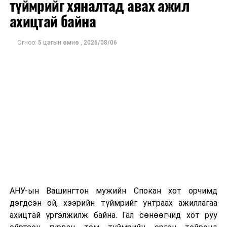
түймрийг хяналтад авах ажил
оны орлого 6.2 тэрбум рубль, цэвэр ашиг нь 1.9
ахицтай байна
тэрбум рубльд хүрсэн гэж РБК мэдээлсэн байна.
Огноо:
5 цагын өмнө
,
2026/08/06
Одоогоор дэлбэрэлтийн шалтгаан, хэрэгт холбоотой
этгээдүүдийн талаар дэлгэрэнгүй мэдээлэл гараагүй
байна.
АНУ-ын Вашингтон мужийн Спокан хот орчимд
дэгдсэн ой, хээрийн түймрийг унтраах ажиллагаа
ахицтай үргэлжилж байна. Гал сөнөөгчид хот руу