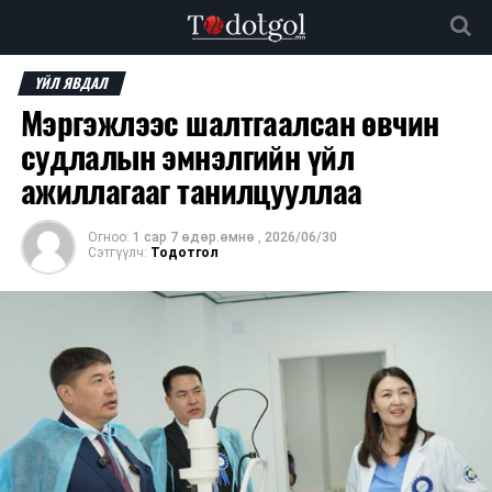
ҮЙЛ ЯВДАЛ
Мэргэжлээс шалтгаалсан өвчин
судлалын эмнэлгийн үйл
ажиллагааг танилцууллаа
Огноо:
1 сар 7 өдөр.өмнө
,
2026/06/30
Сэтгүүлч:
Тодотгол