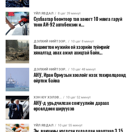
сургуулиуд дээр ажиллахгүй.
ҮЙЛ ЯВДАЛ
8 цаг 39 минут
Их, дээд сургуулийн хичээл
Сүхбаатар боомтоор тав хоногт 10 мянга гаруй
тонн АИ-92 автобензин и...
2026 оны 9 дүгээр сарын 1-нээс цахимаар
эхэлнэ.
ДЭЛХИЙ НИЙТЭЭР..
10 цаг 8 минут
2026 оны 9 дүгээр сарын 14-нөөс танхимаар
Вашингтон мужийн ой хээрийн түймрийг
хяналтад авах ажил ахицтай байн...
үргэлжилнэ.
Оюутны дотуур байр
ДЭЛХИЙ НИЙТЭЭР..
10 цаг 48 минут
АНУ, Иран Ормузын хоолойг нээх тохиролцоонд
2026 оны 9 дүгээр сарын 13-наас оюутнуудыг
ойртож байна
дотуур байранд оруулж эхэлнэ.
Сургууль, цэцэрлэгийн үйл ажиллагааны
ХЭН ЮУ ХЭЛЭВ...
10 цаг 52 минут
АНУ-д урьдчилсан сонгуулийн дараах
зохицуулалт
өрсөлдөөн ширүүсэв
2026 оны 8 дугаар сарын 17–28-ны өдрүүдэд
нийслэлийн бүх сургууль, цэцэрлэгт ажлын
ҮЙЛ ЯВДАЛ
10 цаг 55 минут
Эм, вакцины нэгдсэн худалдан авалтаар 3.15