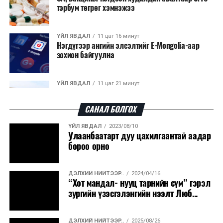
байранд элсэлт, бүртгэл болон бусад аливаа
тэрбум төгрөг хэмнэжээ
арга хэмжээ зохион байгуулахгүй болно.
ҮЙЛ ЯВДАЛ
11 цаг 16 минут
Нэгдүгээр ангийн элсэлтийг E-Mongolia-аар
зохион байгуулна
ҮЙЛ ЯВДАЛ
11 цаг 21 минут
Улсын чанартай хатуу хучилттай авто замын
талаас илүү хувь нь 13-аас...
САНАЛ БОЛГОХ
ҮЙЛ ЯВДАЛ
2023/08/10
ҮЙЛ ЯВДАЛ
11 цаг 25 минут
Улаанбаатарт дуу цахилгаантай аадар
Засгийн газар энэ оныг дуустал санхүүгийн
бороо орно
хэмнэлтийн горимд шилжинэ
ДЭЛХИЙ НИЙТЭЭР..
2024/04/16
ХЭН ЮУ ХЭЛЭВ...
11 цаг 53 минут
“Хот мандал- нууц тарнийн сүм” гэрэл
Шатахууны импортын гаалийн албан татварыг
зургийн үзэсгэлэнгийн нээлт Люб...
2027 оны хоёрдугаар сарын ...
ДЭЛХИЙ НИЙТЭЭР..
2025/08/26