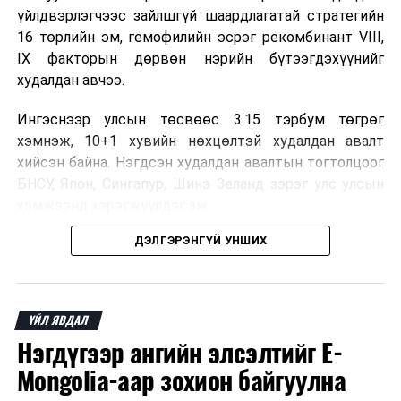
үйлдвэрлэгчээс зайлшгүй шаардлагатай стратегийн
16 төрлийн эм, гемофилийн эсрэг рекомбинант VIII,
IX факторын дөрвөн нэрийн бүтээгдэхүүнийг
худалдан авчээ.
Ингэснээр улсын төсвөөс 3.15 тэрбум төгрөг
хэмнэж, 10+1 хувийн нөхцөлтэй худалдан авалт
хийсэн байна. Нэгдсэн худалдан авалтын тогтолцоог
БНСУ, Япон, Сингапур, Шинэ Зеланд зэрэг улс улсын
хэмжээнд хэрэгжүүлдэг аж.
ДЭЛГЭРЭНГҮЙ УНШИХ
Нэг эх үүсвэрээс худалдан авах тогтолцоо нь бөөний
үнийн хөнгөлөлт эдлэх, улсын төсвийн зардлыг
бууруулах, ДЭМБ-ын хатуу зохицуулалттай
үйлдвэрээс эмийг боломжийн үнээр авах, зах зээлд
ҮЙЛ ЯВДАЛ
ховорддог эмийн хангамжийг тасалдуулахгүй байх
Нэгдүгээр ангийн элсэлтийг E-
давуу талтай.
Mongolia-аар зохион байгуулна
Мөн чанаргүй болон хуурамч эмийн эрсдэлийг