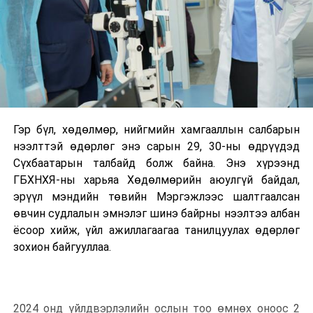
Гэр бүл, хөдөлмөр, нийгмийн хамгааллын салбарын
нээлттэй өдөрлөг энэ сарын 29, 30-ны өдрүүдэд
Сүхбаатарын талбайд болж байна. Энэ хүрээнд
ГБХНХЯ-ны харьяа Хөдөлмөрийн аюулгүй байдал,
эрүүл мэндийн төвийн Мэргэжлээс шалтгаалсан
өвчин судлалын эмнэлэг шинэ байрны нээлтээ албан
ёсоор хийж, үйл ажиллагаагаа танилцуулах өдөрлөг
зохион байгууллаа.
2024 онд үйлдвэрлэлийн ослын тоо өмнөх оноос 2