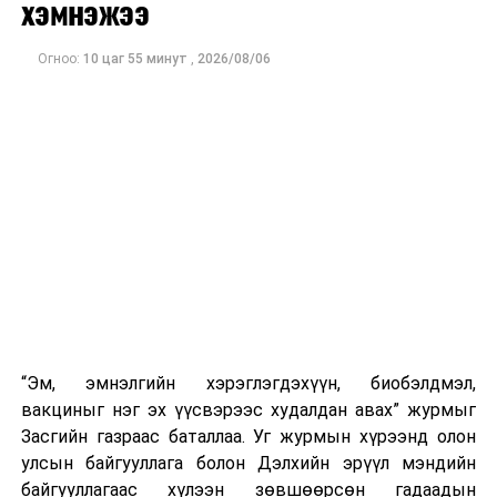
Долоодугаар сарын цаг агаарын ерөнхий төлөв
хэмнэжээ
Огноо:
10 цаг 55 минут
,
2026/08/06
“Эм, эмнэлгийн хэрэглэгдэхүүн, биобэлдмэл,
вакциныг нэг эх үүсвэрээс худалдан авах” журмыг
Засгийн газраас баталлаа. Уг журмын хүрээнд олон
улсын байгууллага болон Дэлхийн эрүүл мэндийн
байгууллагаас хүлээн зөвшөөрсөн гадаадын