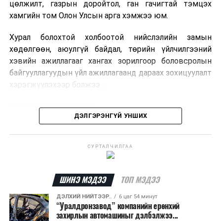
цөлжилт, газрын доройтол, ган гачигтай тэмцэх
хамгийн том Олон Улсын арга хэмжээ юм.
Хурал болохтой холбоотой нийслэлийн замын
хөдөлгөөн, аюулгүй байдал, төрийн үйлчилгээний
хэвийн ажиллагааг хангах зорилгоор боловсролын
байгууллагуудын үйл ажиллагаанд дараах зохицуулалт
хэрэгжүүлэхээр болжээ .
Цэцэрлэгийн бүртгэл
ДЭЛГЭРЭНГҮЙ УНШИХ
2026 оны 8 дугаар сарын 10–23-ны өдрүүдэд
E-Mongolia системээр бүртгэнэ.
СУРТАЛЧИЛГАА
Нэгдүгээр ангийн элсэлт
ШИНЭ МЭДЭЭ
ТОП МЭДЭЭ
2026 оны 8 дугаар сарын 17–28-ны өдрүүдэд
E-Mongolia системээр бүртгэнэ.
ДЭЛХИЙ НИЙТЭЭР..
6 цаг 54 минут
“Уралдронзавод” компанийн ерөнхий
Энэ хугацаанд хүүхэд бүртгэх дэмжлэгийн баг
захирлын автомашиныг дэлбэлжээ...