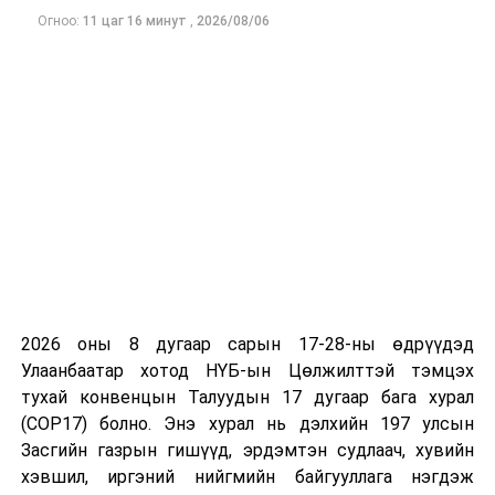
бууруулж, эмийн үнийн өсөлтийг сааруулснаар
Огноо:
11 цаг 16 минут
,
2026/08/06
иргэдийн санхүүгийн дарамтыг багасгах боломж
бүрдэнэ гэж үзжээ.
2026 оны 8 дугаар сарын 17-28-ны өдрүүдэд
Улаанбаатар хотод НҮБ-ын Цөлжилттэй тэмцэх
тухай конвенцын Талуудын 17 дугаар бага хурал
(COP17) болно. Энэ хурал нь дэлхийн 197 улсын
Засгийн газрын гишүүд, эрдэмтэн судлаач, хувийн
хэвшил, иргэний нийгмийн байгууллага нэгдэж