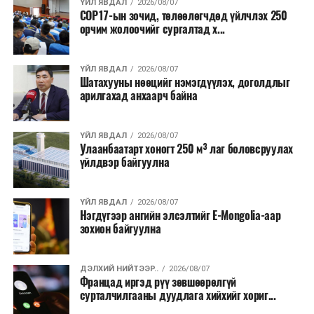
санхүүжилт
татахаар зорьж байна. Нэг төслийн
ҮЙЛ ЯВДАЛ
2026/08/07
COP17-ын зочид, төлөөлөгчдөд үйлчлэх 250
дундаж санхүүжилтийн хэмжээ
700 мянган
орчим жолоочийг сургалтад х...
ам.доллар
байхаар тооцжээ.
ҮЙЛ ЯВДАЛ
2026/08/07
Шатахууны нөөцийг нэмэгдүүлэх, доголдлыг
арилгахад анхаарч байна
ҮЙЛ ЯВДАЛ
2026/08/07
Улаанбаатарт хоногт 250 м³ лаг боловсруулах
үйлдвэр байгуулна
ҮЙЛ ЯВДАЛ
2026/08/07
Нэгдүгээр ангийн элсэлтийг E-Mongolia-аар
зохион байгуулна
ДЭЛХИЙ НИЙТЭЭР..
2026/08/07
Францад иргэд рүү зөвшөөрөлгүй
сурталчилгааны дуудлага хийхийг хориг...