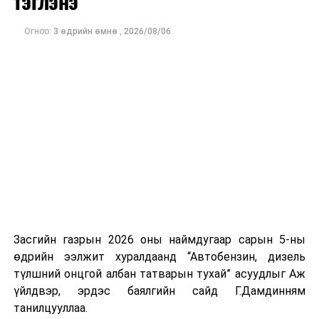
тэглэнэ
өрсөлдөөн болон Конгрессын хэд хэдэн тойргийн үр
дүн нь ирэх арваннэгдүгээр сард болох АНУ-ын
Огноо:
3 өдрийн өмнө
,
2026/08/06
завсрын сонгуулийн өнгийг тодорхойлох чухал
үзүүлэлт болж байна.
Засгийн газрын 2026 оны наймдугаар сарын 5-ны
өдрийн ээлжит хуралдаанд “Автобензин, дизель
түлшний онцгой албан татварын тухай” асуудлыг Аж
үйлдвэр, эрдэс баялгийн сайд Г.Дамдинням
танилцууллаа.