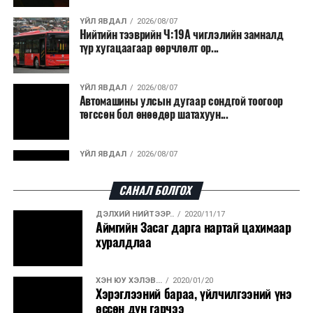
ҮЙЛ ЯВДАЛ
2026/08/07
Нийтийн тээврийн Ч:19А чиглэлийн замналд
түр хугацаагаар өөрчлөлт ор...
ҮЙЛ ЯВДАЛ
2026/08/07
Автомашины улсын дугаар сондгой тоогоор
төгссөн бол өнөөдөр шатахуун...
ҮЙЛ ЯВДАЛ
2026/08/07
Улаанбаатарт өдөртөө 30 хэм дулаан
САНАЛ БОЛГОХ
ДЭЛХИЙ НИЙТЭЭР..
2020/11/17
ДЭЛХИЙ НИЙТЭЭР..
2026/08/06
Аймгийн Засаг дарга нартай цахимаар
“Уралдронзавод” компанийн ерөнхий
хуралдлаа
захирлын автомашиныг дэлбэлжээ...
ХЭН ЮУ ХЭЛЭВ...
2020/01/20
ҮЙЛ ЯВДАЛ
2026/08/06
Хэрэглээний бараа, үйлчилгээний үнэ
Сүхбаатар боомтоор тав хоногт 10 мянга гаруй
өссөн дүн гарчээ