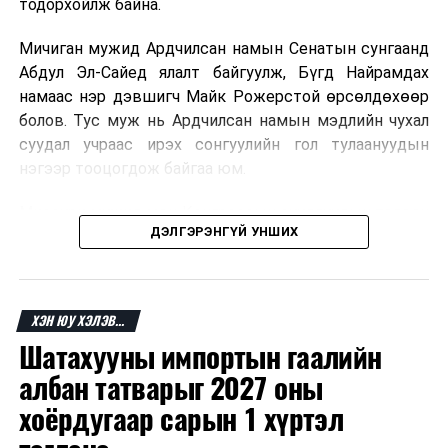
тодорхойлж байна.
ӨМНӨХ МЭДЭЭ
Турк улс Персийн булангийн орнуудыг Ираны эсрэг
Мичиган мужид Ардчилсан намын Сенатын сунгаанд
мөргөлдөөнд оролцохгүй байхыг уриалав
Абдул Эл-Сайед ялалт байгуулж, Бүгд Найрамдах
намаас нэр дэвшигч Майк Рожерстой өрсөлдөхөөр
болов. Тус муж нь Ардчилсан намын мэдлийн чухал
суудал учраас ирэх сонгуулийн гол тулаануудын
нэгээр тооцогдож байгаа юм.
Миссури мужид мөн Конгрессын суудлуудын төлөөх
ДЭЛГЭРЭНГҮЙ УНШИХ
өрсөлдөөнд нэр дэвшигчид тодорсон бөгөөд зарим
тойрогт нам доторх ширүүн өрсөлдөөн өрнөсөн.
Ерөнхийлөгч Дональд Трамп сонгуулийн үр дүнгийн
ХЭН ЮУ ХЭЛЭВ...
дараа Ардчилсан намын зарим нэр дэвшигчийг
Шатахууны импортын гаалийн
шүүмжилж, өөрийн эдийн засгийн бодлого болон
сонгуулийн өмнөх мөрийн хөтөлбөрөө дахин
албан татварыг 2027 оны
онцоллоо.
хоёрдугаар сарын 1 хүртэл
Ажиглагчдын үзэж буйгаар Мичиган дахь Сенатын