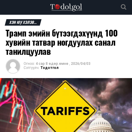
ХЭН ЮУ ХЭЛЭВ...
Трамп эмийн бүтээгдэхүүнд 100
хувийн татвар ногдуулах санал
танилцуулав
Огноо:
4 сар 8 өдөр.өмнө
,
2026/04/03
Сэтгүүлч:
Тодотгол