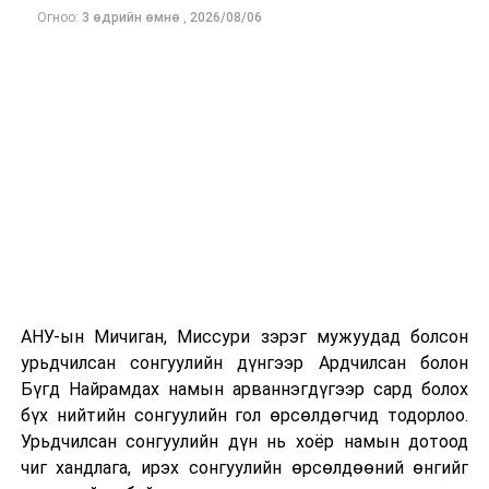
Эмийн үнэ өсөх
Огноо:
3 өдрийн өмнө
,
2026/08/06
Худалдааны маргаан нэмэгдэх
Эмийн нийлүүлэлтэд өөрчлөлт гарах
магадлалтай.
Гэхдээ зарим ажиглагчид энэ шийдвэрийг эмийн
компаниудыг АНУ-д үйлдвэр байгуулахад шахалт
үзүүлэх бодлого гэж үзэж байна.
Ийнхүү эмийн импортод 100 хувийн татвар ногдуулах
санал гарсан нь дэлхийн эмийн зах зээлд нөлөөлөх
томоохон өөрчлөлт болж магадгүй нөхцөл үүсгэж
АНУ-ын Мичиган, Миссури зэрэг мужуудад болсон
байна.
урьдчилсан сонгуулийн дүнгээр Ардчилсан болон
Бүгд Найрамдах намын арваннэгдүгээр сард болох
бүх нийтийн сонгуулийн гол өрсөлдөгчид тодорлоо.
ДАРААХ МЭДЭЭ
Элон Маск сансрын бага тойрог замыг сая сая хиймэл
Урьдчилсан сонгуулийн дүн нь хоёр намын дотоод
дагуулаар дүүргэнэ
чиг хандлага, ирэх сонгуулийн өрсөлдөөний өнгийг