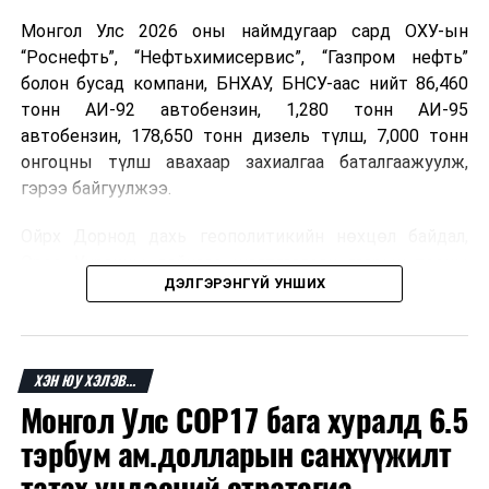
Монгол Улс 2026 оны наймдугаар сард ОХУ-ын
“Роснефть”, “Нефтьхимисервис”, “Газпром нефть”
болон бусад компани, БНХАУ, БНСУ-аас нийт 86,460
тонн АИ-92 автобензин, 1,280 тонн АИ-95
автобензин, 178,650 тонн дизель түлш, 7,000 тонн
онгоцны түлш авахаар захиалгаа баталгаажуулж,
гэрээ байгуулжээ.
Ойрх Дорнод дахь геополитикийн нөхцөл байдал,
Орос, Украины дайнаас шалтгаалсан газрын тосны
ДЭЛГЭРЭНГҮЙ УНШИХ
үнийн өсөлт дэлхийн зах зээлд буураагүй байна.
Үүний улмаас наймдугаар сард хил үнэ тонн тутамд
дахин өсөж, ОХУ болон бусад эх үүсвэрээс худалдан
авах шатахууны үнэ 1,200-2,000 ам.долларт хүрчээ.
ХЭН ЮУ ХЭЛЭВ...
Монгол Улс COP17 бага хуралд 6.5
Иймд дотоодын зах зээл дэх үнийн өсөлтийг
сааруулахын тулд гаалийн болон онцгой албан
тэрбум ам.долларын санхүүжилт
татварыг тэглэх шаардлага үүссэнийг салбарын сайд
татах үндэсний стратегиа