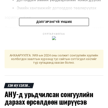
Эмийн хангамжийг дотооддоо төвлөрүүлэх
зорилготой аж.
ДЭЛГЭРЭНГҮЙ УНШИХ
Трампын мэдэгдэлд АНУ гадаадын эмийн
нийлүүлэлтээс хэт хамааралтай болсон гэж
СУРТАЛЧИЛГАА
онцолжээ. Ялангуяа зарим эмийн үйлдвэрлэл:
БНХАУ
АНХААРУУЛГА: УИХ-ын 2024 оны ээлжит сонгуулийн хуулийн
холбогдох заалтын хүрээнд тус сайтын сэтгэгдэл хэсгийг
Энэтхэг
түр хугацаанд хаасан болно.
Европын Холбоо
зэрэг бүс нутагт төвлөрсөн нь эрсдэл үүсгэж
болзошгүй гэж үзсэн байна.
ХЭН ЮУ ХЭЛЭВ...
АНУ-д урьдчилсан сонгуулийн
Шинжээчдийн үзэж буйгаар ийм өндөр татвар
хэрэгжвэл:
дараах өрсөлдөөн ширүүсэв