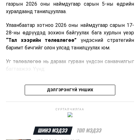
газрын 2026 оны наймдугаар сарын 5-ны өдрийн
Мөн газрын тосны бүтээгдэхүүн, шатахууныг хилээр
хуралдаанд танилцууллаа.
шуурхай нэвтрүүлэх, тээвэрлэх, буулгах, гадаад
вагонцистерний ашиглалтын төлбөр, хураамжийг
Улаанбаатар хотноо 2026 оны наймдугаар сарын 17-
хөнгөвчлөх, шаардлага хангасан зөвшөөрлийн
28-ны өдрүүдэд зохион байгуулах бага хурлын үеэр
хүсэлтийг түргэн шийдвэрлэх, шатахууны
“Тал хээрийн төлөвлөгөө”
үндэсний стратегийн
нийлүүлэлтийн тогтвортой байдлыг хангахыг
баримт бичгийг олон улсад танилцуулах юм.
холбогдох сайд нарт үүрэг болголоо.
Уг төлөвлөгөө нь дараах гурван үндсэн санаачилгыг
багтаажээ. Үүнд:
Бэлчээрийн тэргүүлэх санаачилга
ДЭЛГЭРЭНГҮЙ УНШИХ
Ус, газрын нэгдсэн менежментийн санаачилга
Байгальд суурилсан шийдэл бүхий тогтвортой
СУРТАЛЧИЛГАА
дэд бүтцийн санаачилга
Эдгээр санаачилгын хүрээнд нийт
292 төсөл
ШИНЭ МЭДЭЭ
ТОП МЭДЭЭ
хэрэгжүүлэхээр төлөвлөж,
6.5 тэрбум ам.долларын