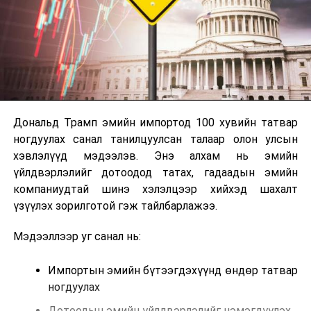
Дональд Трамп эмийн импортод 100 хувийн татвар
ногдуулах санал танилцуулсан талаар олон улсын
хэвлэлүүд мэдээлэв. Энэ алхам нь эмийн
үйлдвэрлэлийг дотоодод татах, гадаадын эмийн
компаниудтай шинэ хэлэлцээр хийхэд шахалт
үзүүлэх зорилготой гэж тайлбарлажээ.
Мэдээллээр уг санал нь:
Импортын эмийн бүтээгдэхүүнд өндөр татвар
ногдуулах
Дотоодын эмийн үйлдвэрлэлийг нэмэгдүүлэх