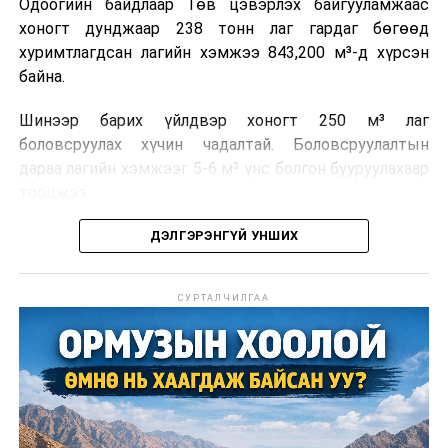
Одоогийн байдлаар Төв цэвэрлэх байгууламжаас
хоногт дунджаар 238 тонн лаг гардаг бөгөөд
хуримтлагдсан лагийн хэмжээ 843,200 м³-д хүрсэн
байна.
Шинээр барих үйлдвэр хоногт 250 м³ лаг
боловсруулах хүчин чадалтай. Боловсруулалтын
дараа лагийн хэмжээг 5-6 м³ үнс болгон бууруулахаар
тооцжээ.
Төслийн техник, эдийн засгийн үндэслэлийг
ДЭЛГЭРЭНГҮЙ УНШИХ
боловсруулж дууссан бөгөөд Барилга хөгжлийн
төвийн 2025 оны долоодугаар сарын 22-ны өдрийн
СУРТАЛЧИЛГАА
магадлалын ерөнхий дүгнэлтээр баталгаажуулсан
байна.
Мөн Нийслэлийн иргэдийн Төлөөлөгчдийн Хурлын
2025 оны 25/01 дүгээр тогтоолоор баталсан “Төр,
хувийн хэвшлийн түншлэлээр нийслэлд хэрэгжүүлэх