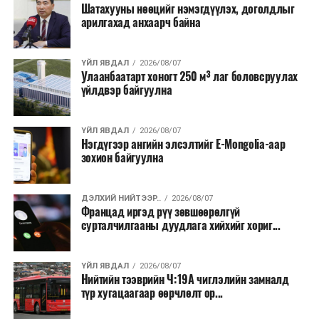
Шатахууны нөөцийг нэмэгдүүлэх, доголдлыг
байна. Тухайлбал, Германд лаг шатаах үйлдвэрээс
арилгахад анхаарч байна
гарсан үнснээс фосфор сэргээн авах технологи
ашигладаг бол Нидерландад төвлөрсөн лаг
ҮЙЛ ЯВДАЛ
2026/08/07
боловсруулах үйлдвэрүүдээр дулаан, цахилгаан
Улаанбаатарт хоногт 250 м³ лаг боловсруулах
эрчим хүч үйлдвэрлэдэг.
үйлдвэр байгуулна
Ийнхүү лаг хатаах, шатаах технологийг лагийн
эзлэхүүнийг бууруулахын зэрэгцээ эрчим хүч
ҮЙЛ ЯВДАЛ
2026/08/07
Нэгдүгээр ангийн элсэлтийг E-Mongolia-аар
үйлдвэрлэх, нөөцийг дахин ашиглах чиглэлээр олон
зохион байгуулна
улсад өргөн ашиглаж байна.
ДЭЛХИЙ НИЙТЭЭР..
2026/08/07
Францад иргэд рүү зөвшөөрөлгүй
сурталчилгааны дуудлага хийхийг хориг...
ҮЙЛ ЯВДАЛ
2026/08/07
Нийтийн тээврийн Ч:19А чиглэлийн замналд
түр хугацаагаар өөрчлөлт ор...