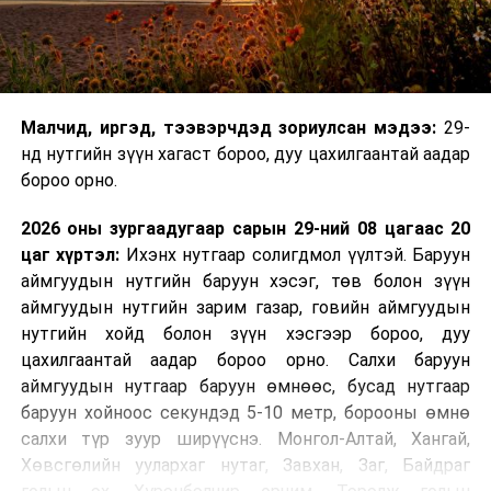
Малчид, иргэд, тээвэрчдэд зориулсан мэдээ:
29-
нд нутгийн зүүн хагаст бороо, дуу цахилгаантай аадар
бороо орно.
2026 оны зургаадугаар сарын 29-ний 08 цагаас 20
цаг хүртэл:
Ихэнх нутгаар солигдмол үүлтэй. Баруун
аймгуудын нутгийн баруун хэсэг, төв болон зүүн
аймгуудын нутгийн зарим газар, говийн аймгуудын
нутгийн хойд болон зүүн хэсгээр бороо, дуу
цахилгаантай аадар бороо орно. Салхи баруун
аймгуудын нутгаар баруун өмнөөс, бусад нутгаар
баруун хойноос секундэд 5-10 метр, борооны өмнө
салхи түр зуур ширүүснэ. Монгол-Алтай, Хангай,
Хөвсгөлийн уулархаг нутаг, Завхан, Заг, Байдраг