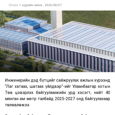
Уг сургалт нь COP17-ын үеэр зочид, төлөөлөгчдийн
үргэлжлэх бөгөөд энэ үед нөөцийг хэвийн болгох,
Огноо:
1 өдрийн өмнө
,
2026/08/07
тээврийн үйлчилгээг аюулгүй, шуурхай, зохион
хэвийн горимоор ажлаа үргэлжүүлнэ гэж найдаж
байгуулалттай явуулах, үйлчилгээний нэгдсэн
байна. Шатахууны нөөцийг нэмэгдүүлэх,
стандарт, сахилга хариуцлагыг хэвшүүлэх бэлтгэл
нийлүүлэлтийг тогтворжуулах хүрээнд бусад эх
ажлын нэг хэсэг гэж
Зам, тээврийн яамнаас
үүсвэрийг нэмэгдүүлэх чиглэлд анхаарч байна.
мэдээллээ.
Замын-Үүд боомтоор 2000 тонн дизель түлш орж
ирсэн бөгөөд шилжүүлэн ачих ажиллагаа хийгдэж
байна" гэлээ
гэж Аж үйлдвэр, эрдэс баялгийн яамнаас
мэдээллээ.
Инженерийн дэд бүтцийг сайжруулах ажлын хүрээнд
“Лаг хатаах, шатаах үйлдвэр”-ийг Улаанбаатар хотын
Төв цэвэрлэх байгууламжийн урд хэсэгт, нийт 40
мянган ам метр талбайд 2025-2027 онд байгуулахаар
төлөвлөжээ.