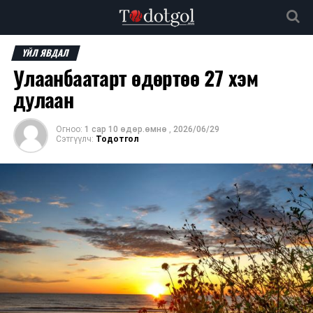
ҮЙЛ ЯВДАЛ
Улаанбаатарт өдөртөө 27 хэм
дулаан
Огноо:
1 сар 10 өдөр.өмнө
,
2026/06/29
Сэтгүүлч:
Тодотгол