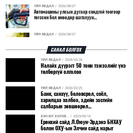
ҮЙЛ ЯВДАЛ
2026/08/07
Автомашины улсын дугаар сондгой тоогоор
төгссөн бол өнөөдөр шатахуун...
ҮЙЛ ЯВДАЛ
2026/08/07
Улаанбаатарт өдөртөө 30 хэм дулаан
САНАЛ БОЛГОХ
ҮЙЛ ЯВДАЛ
2024/02/26
ДЭЛХИЙ НИЙТЭЭР..
2026/08/06
Налайх дүүрэгт 50 тонн тэжээлийг үнэ
“Уралдронзавод” компанийн ерөнхий
төлбөргүй олголоо
захирлын автомашиныг дэлбэлжээ...
ҮЙЛ ЯВДАЛ
2026/02/25
ҮЙЛ ЯВДАЛ
2026/08/06
Банк, санхүү, боловсрол, соёл,
Сүхбаатар боомтоор тав хоногт 10 мянга гаруй
харилцаа холбоо, эдийн засгийн
тонн АИ-92 автобензин и...
салбарын зөвшөөрөл...
ХЭН ЮУ ХЭЛЭВ...
2023/05/10
ДЭЛХИЙ НИЙТЭЭР..
2026/08/06
Ерөнхий сайд Л.Оюун-Эрдэнэ БНХАУ
Вашингтон мужийн ой хээрийн түймрийг
болон ОХУ-ын Элчин сайд нарыг
хяналтад авах ажил ахицтай байн...