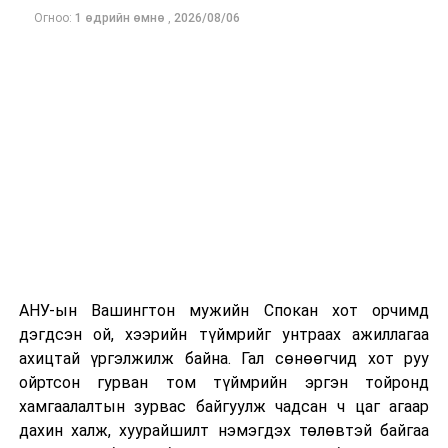
Огноо:
1 өдрийн өмнө
,
2026/08/06
Одоогоор дэлбэрэлтийн шалтгаан, хэрэгт холбоотой
этгээдүүдийн талаар дэлгэрэнгүй мэдээлэл гараагүй
байна.
АНУ-ын Вашингтон мужийн Спокан хот орчимд
дэгдсэн ой, хээрийн түймрийг унтраах ажиллагаа
ахицтай үргэлжилж байна. Гал сөнөөгчид хот руу
ойртсон гурван том түймрийн эргэн тойронд
хамгаалалтын зурвас байгуулж чадсан ч цаг агаар
дахин халж, хуурайшилт нэмэгдэх төлөвтэй байгаа