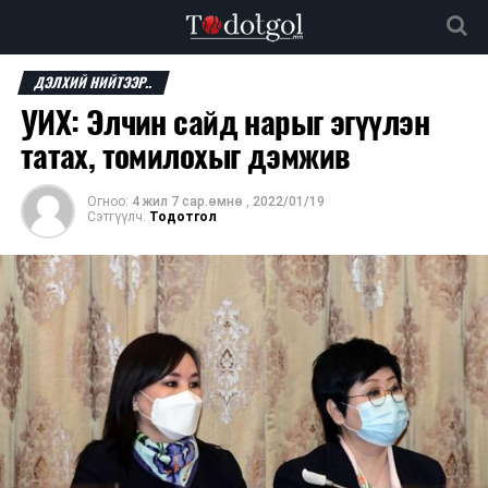
ДЭЛХИЙ НИЙТЭЭР..
УИХ: Элчин сайд нарыг эгүүлэн
татах, томилохыг дэмжив
Огноо:
4 жил 7 сар.өмнө
,
2022/01/19
Сэтгүүлч:
Тодотгол