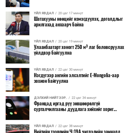
хээрийн түймэр идэвхтэй үргэлжилж байгаагийн
талаас илүү нь Орегон болон Вашингтон мужид
ҮЙЛ ЯВДАЛ
20 цаг 17 минут
бүртгэгдсэн байна. Цаг уурын байгууллагууд ойрын
Шатахууны нөөцийг нэмэгдүүлэх, доголдлыг
өдрүүдэд агаарын температур дахин огцом
арилгахад анхаарч байна
нэмэгдэж, хуурайшилт эрчимжих төлөвтэй байгааг
анхааруулсан бөгөөд энэ нь гал унтраах ажиллагаанд
ҮЙЛ ЯВДАЛ
20 цаг 19 минут
шинэ сорилт учруулж болзошгүйг онцолжээ.
Улаанбаатарт хоногт 250 м³ лаг боловсруулах
үйлдвэр байгуулна
ҮЙЛ ЯВДАЛ
22 цаг 30 минут
Нэгдүгээр ангийн элсэлтийг E-Mongolia-аар
зохион байгуулна
ДЭЛХИЙ НИЙТЭЭР..
22 цаг 34 минут
Францад иргэд рүү зөвшөөрөлгүй
сурталчилгааны дуудлага хийхийг хориг...
ҮЙЛ ЯВДАЛ
22 цаг 38 минут
Нийтийн тээврийн Ч:19А чиглэлийн замналд