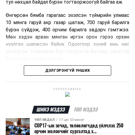
тул нөхцөл байдал бүрэн тогтворжоогүй байгаа аж.
Өнгөрсөн бямба гарагаас эхэлсэн түймрийн улмаас
10 мянга гаруй акр газар шатаж, 700 гаруй барилга
бүрэн сүйдэж, 400 орчим барилга эвдэрч гэмтжээ.
Мөн хэдэн арван мянган иргэн орон гэрээ орхин
нүүлгэн шилжсэн байна. Одоогоор хүний амь нас
эрсэдсэн тохиолдол бүртгэгдээгүй бөгөөд сураггүй
байсан бүх хүнийг олжээ.
ДЭЛГЭРЭНГҮЙ УНШИХ
Албаныхны мэдээлснээр түймрийн нэг голомтыг
санаатайгаар тавьсан байж болзошгүй хэрэгт 37
настай Аарон Фариначчиг баривчилж, галдан
СУРТАЛЧИЛГАА
шатаасан гэх үндэслэлээр эрүүгийн хэрэг үүсгэн
шалгаж байна. Харин бусад хоёр түймрийн
шалтгааныг үргэлжлүүлэн тогтоож байгаа бөгөөд
ШИНЭ МЭДЭЭ
ТОП МЭДЭЭ
аянгын улмаас үүсээгүй гэж үзэж байгаа аж.
ҮЙЛ ЯВДАЛ
17 цаг 53 минут
COP17-ын зочид, төлөөлөгчдөд үйлчлэх 250
Одоогоор АНУ даяар 13 мужид 90 гаруй томоохон ой,
орчим жолоочийг сургалтад х...