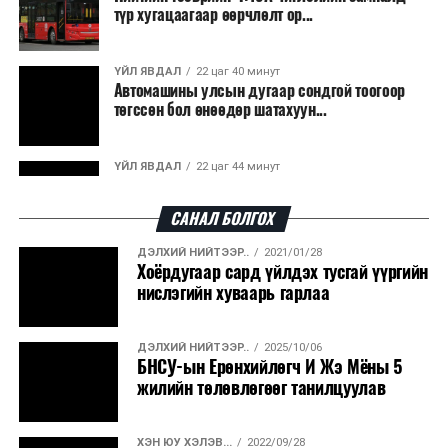
түр хугацаагаар өөрчлөлт ор...
ҮЙЛ ЯВДАЛ
22 цаг 40 минут
Автомашины улсын дугаар сондгой тоогоор
төгссөн бол өнөөдөр шатахуун...
ҮЙЛ ЯВДАЛ
22 цаг 44 минут
Улаанбаатарт өдөртөө 30 хэм дулаан
САНАЛ БОЛГОХ
ДЭЛХИЙ НИЙТЭЭР..
2021/01/28
ДЭЛХИЙ НИЙТЭЭР..
2026/08/06
Хоёрдугаар сард үйлдэх тусгай үүргийн
“Уралдронзавод” компанийн ерөнхий
нислэгийн хуваарь гарлаа
захирлын автомашиныг дэлбэлжээ...
ДЭЛХИЙ НИЙТЭЭР..
2025/10/06
ҮЙЛ ЯВДАЛ
2026/08/06
БНСУ-ын Ерөнхийлөгч И Жэ Мёны 5
Сүхбаатар боомтоор тав хоногт 10 мянга гаруй
жилийн төлөвлөгөөг танилцуулав
тонн АИ-92 автобензин и...
ХЭН ЮУ ХЭЛЭВ...
2022/09/28