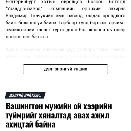
томилохыг дэмжлээ.
Екатеринбург хотын ойролцоо болсон бөгөөд
“Уралдронзавод” компанийн ерөнхий захирал
Владимир Ткачукийн амь насанд халдах оролдлого
ДАРААХ МЭДЭЭ
байж болзошгүй байна. Тэрбээр хүнд бэртэж, эрчимт
УИХ-ын 2022 оны хаврын чуулганаар хэлэлцэх
эмчилгээний тасагт хүргэгдсэн бол жолооч нь газар
асуудлын тогтоолыг батлав
дээрээ нас баржээ.
ӨМНӨХ МЭДЭЭ
Монреалийн протоколд оруулсан нэмэлт, өөрчлөлтийг
Хууль сахиулах байгууллагууд дэлбэрэлтийн талаар
соёрхон баталлаа
албан ёсны тайлбар хийгээгүй байна. Харин мөрдөн
шалгах байгууллага олон нийтэд аюултай аргаар
ДЭЛГЭРЭНГҮЙ УНШИХ
хүний амь насанд халдахыг завдсан гэх үндэслэлээр
эрүүгийн хэрэг үүсгэсэн талаар эх сурвалж
мэдээлжээ.
ДЭЛХИЙ НИЙТЭЭР..
“Уралдронзавод” компани 2023 онд Екатеринбург
Вашингтон мужийн ой хээрийн
хотод байгуулагдсан бөгөөд нисгэгчгүй нисэх
төхөөрөмж үйлдвэрлэдэг аж. Тус компанийн 2025
түймрийг хяналтад авах ажил
оны орлого 6.2 тэрбум рубль, цэвэр ашиг нь 1.9
ахицтай байна
тэрбум рубльд хүрсэн гэж РБК мэдээлсэн байна.