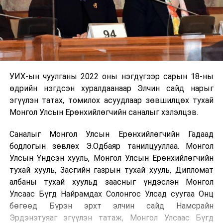
УИХ-ын чуулганы 2022 оны нэгдүгээр сарын 18-ны
өдрийн нэгдсэн хуралдаанаар Элчин сайд нарыг
эгүүлэн татах, томилох асуудлаар зөвшилцөх тухай
Монгол Улсын Ерөнхийлөгчийн саналыг хэлэлцэв.
Саналыг Монгол Улсын Ерөнхийлөгчийн Гадаад
бодлогын зөвлөх Э.Одбаяр танилцууллаа. Монгол
Улсын Үндсэн хууль, Монгол Улсын Ерөнхийлөгчийн
тухай хууль, Засгийн газрын тухай хууль, Дипломат
албаны тухай хуульд заасныг үндэслэн Монгол
Улсаас Бүгд Найрамдах Солонгос Улсад суугаа Онц
бөгөөд Бүрэн эрхт элчин сайд Намсрайн
Эрдэнэтуяаг эгүүлэн татаж, Монгол Улсаас Бүгд