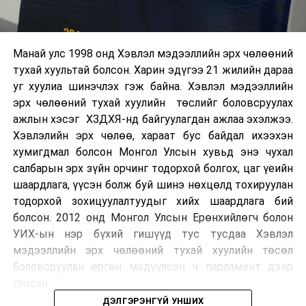
Манай улс 1998 онд Хэвлэл мэдээллийн эрх чөлөөний
тухай хуультай болсон. Харин эдүгээ 21 жилийн дараа
уг хуулиа шинэчлэх гэж байна. Хэвлэл мэдээллийн
эрх чөлөөний тухай хуулийн төслийг боловсруулах
ажлын хэсэг ХЗДХЯ-нд байгуулагдан ажлаа эхэлжээ.
Хэвлэлийн эрх чөлөө, хараат бус байдал ихээхэн
хумигдмал болсон Монгол Улсын хувьд энэ чухал
салбарын эрх зүйн орчинг тодорхой болгох, цаг үеийн
шаардлага, үүсэн болж буй шинэ нөхцөлд тохируулан
тодорхой зохицуулалтуудыг хийх шаардлага бий
болсон. 2012 онд Монгол Улсын Ерөнхийлөгч болон
УИХ-ын нэр бүхий гишүүд тус тусдаа Хэвлэл
мэдээллийн эрх чөлөөний тухай хуулийн төсөл
боловсруулан өргөн мэдүүлсэн ч парламент дээр
гацсан.
ДЭЛГЭРЭНГҮЙ УНШИХ