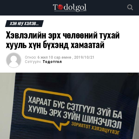
ХЭН ЮУ ХЭЛЭВ...
Хэвлэлийн эрх чөлөөний тухай
хууль хүн бүхэнд хамаатай
Огноо:
6 жил 10 сар.өмнө
,
2019/10/21
Сэтгүүлч:
Тодотгол