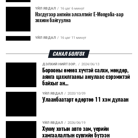
ҮЙЛ ЯВДАЛ
16 цаг 6 минут
Нэгдүгээр ангийн элсэлтийг E-Mongolia-аар
зохион байгуулна
ҮЙЛ ЯВДАЛ
16 цаг 11 минут
Улсын чанартай хатуу хучилттай авто замын
талаас илүү хувь нь 13-аас...
САНАЛ БОЛГОХ
ДЭЛХИЙ НИЙТЭЭР..
2024/06/13
ҮЙЛ ЯВДАЛ
16 цаг 15 минут
Борооны өмнөх хүчтэй салхи, мөндөр,
Засгийн газар энэ оныг дуустал санхүүгийн
аянга цахилгааны аюулаас сэрэмжтэй
хэмнэлтийн горимд шилжинэ
байхыг ан...
ҮЙЛ ЯВДАЛ
2020/10/09
ХЭН ЮУ ХЭЛЭВ...
16 цаг 43 минут
Улаанбаатарт өдөртөө 11 хэм дулаан
Шатахууны импортын гаалийн албан татварыг
2027 оны хоёрдугаар сарын ...
ҮЙЛ ЯВДАЛ
2026/06/19
ҮЙЛ ЯВДАЛ
16 цаг 54 минут
Хүннү хотын авто зам, үерийн
Нөөцийн махны хяналтын тогтолцоог
хамгаалалтын сувгийн бүтээн
шинэчилнэ