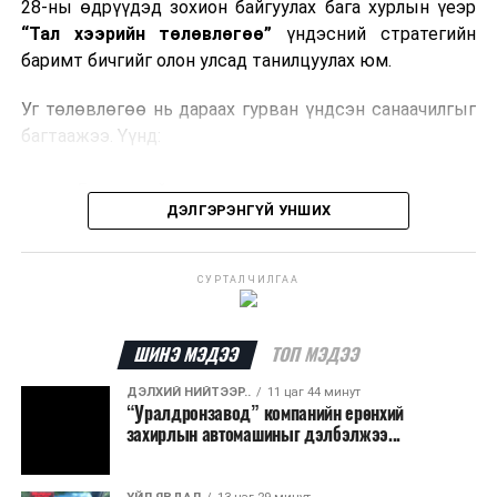
28-ны өдрүүдэд зохион байгуулах бага хурлын үеэр
хүсэлтийг түргэн шийдвэрлэх, шатахууны
“Тал хээрийн төлөвлөгөө”
үндэсний стратегийн
нийлүүлэлтийн тогтвортой байдлыг хангахыг
баримт бичгийг олон улсад танилцуулах юм.
холбогдох сайд нарт үүрэг болголоо.
Уг төлөвлөгөө нь дараах гурван үндсэн санаачилгыг
багтаажээ. Үүнд:
Бэлчээрийн тэргүүлэх санаачилга
ДЭЛГЭРЭНГҮЙ УНШИХ
Ус, газрын нэгдсэн менежментийн санаачилга
Байгальд суурилсан шийдэл бүхий тогтвортой
СУРТАЛЧИЛГАА
дэд бүтцийн санаачилга
Эдгээр санаачилгын хүрээнд нийт
292 төсөл
ШИНЭ МЭДЭЭ
ТОП МЭДЭЭ
хэрэгжүүлэхээр төлөвлөж,
6.5 тэрбум ам.долларын
санхүүжилт
татахаар зорьж байна. Нэг төслийн
ДЭЛХИЙ НИЙТЭЭР..
11 цаг 44 минут
“Уралдронзавод” компанийн ерөнхий
дундаж санхүүжилтийн хэмжээ
700 мянган
захирлын автомашиныг дэлбэлжээ...
ам.доллар
байхаар тооцжээ.