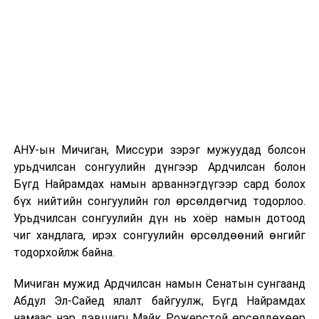
батлан гаргахыг хориглоно. Хэвлэл, мэдээллийн
хэрэгсэл нь өөрийн нийтэлж, нэвтрүүлж байгаа
зүйлийнхээ төлөө хариуцлага хүлээнэ. Төрөөс олон
нийтийн мэдээллийн агуулгад хяналт цензур
тогтоохгүй. Төрөөс хэвлэл мэдээллийн хэрэгсэлд
нийтлэх, нэвтрүүлэх мэдээлэлд хяналт тавих
байгууллага байгуулахгүй бөгөөд ийм хяналтын үйл
ажиллагааг санхүүжүүлэхгүй. Төрийн байгууллага
өөрийн мэдэлд хэвлэл мэдээллийн хэрэгсэлтэй
АНУ-ын Мичиган, Миссури зэрэг мужуудад болсон
байхыг хориглоно” гэсэн хэдхэн заалттай.
урьдчилсан сонгуулийн дүнгээр Ардчилсан болон
Бүгд Найрамдах намын арваннэгдүгээр сард болох
Энэхүү хууль тухайн үедээ үүргээ гүйцэтгэсэн.
бүх нийтийн сонгуулийн гол өрсөлдөгчид тодорлоо.
Хэвлэл мэдээллийн эрх чөлөөний гол зарчмуудыг
Урьдчилсан сонгуулийн дүн нь хоёр намын дотоод
тусгаж чадсан ч гэж үздэг. Харин өнөөдөр шинэ
чиг хандлага, ирэх сонгуулийн өрсөлдөөний өнгийг
сэтгүүл зүй, дижитал сэтгүүл зүй хөгжиж,
тодорхойлж байна.
мэдээллийн технологи хөгжиж байгаагийн зэрэгцээ
хэвлэл мэдээллийн эрх чөлөөг хаан боогдуулах,
Мичиган мужид Ардчилсан намын Сенатын сунгаанд
хараат бус байдлыг сулруулах эрмэлзэл эрх
Абдул Эл-Сайед ялалт байгуулж, Бүгд Найрамдах
баригчдад байсаар байгаа зэрэг нь салбарын хуулиа
намаас нэр дэвшигч Майк Рожерстой өрсөлдөхөөр