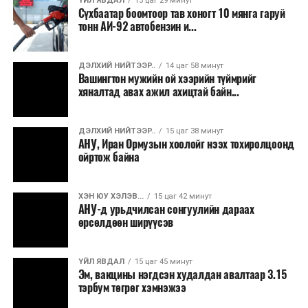
ҮЙЛ ЯВДАЛ
13 цаг 29 минут
Сүхбаатар боомтоор тав хоногт 10 мянга гаруй
тонн АИ-92 автобензин и...
ДЭЛХИЙ НИЙТЭЭР..
14 цаг 58 минут
Вашингтон мужийн ой хээрийн түймрийг
хяналтад авах ажил ахицтай байн...
ДЭЛХИЙ НИЙТЭЭР..
15 цаг 38 минут
АНУ, Иран Ормузын хоолойг нээх тохиролцоонд
ойртож байна
ХЭН ЮУ ХЭЛЭВ...
15 цаг 42 минут
АНУ-д урьдчилсан сонгуулийн дараах
өрсөлдөөн ширүүсэв
ҮЙЛ ЯВДАЛ
15 цаг 45 минут
Эм, вакцины нэгдсэн худалдан авалтаар 3.15
тэрбум төгрөг хэмнэжээ