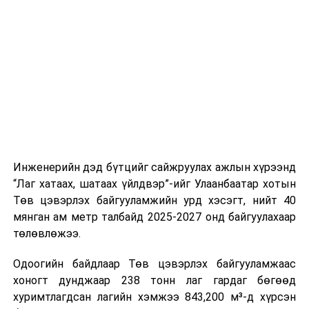
стандарт, сахилга хариуцлагыг хэвшүүлэх бэлтгэл
нийлүүлэлтийг тогтворжуулах хүрээнд бусад эх
ажлын нэг хэсэг гэж
Зам, тээврийн яамнаас
үүсвэрийг нэмэгдүүлэх чиглэлд анхаарч байна.
мэдээллээ.
Замын-Үүд боомтоор 2000 тонн дизель түлш орж
ирсэн бөгөөд шилжүүлэн ачих ажиллагаа хийгдэж
байна" гэлээ
гэж Аж үйлдвэр, эрдэс баялгийн яамнаас
мэдээллээ.
Инженерийн дэд бүтцийг сайжруулах ажлын хүрээнд
“Лаг хатаах, шатаах үйлдвэр”-ийг Улаанбаатар хотын
Төв цэвэрлэх байгууламжийн урд хэсэгт, нийт 40
мянган ам метр талбайд 2025-2027 онд байгуулахаар
төлөвлөжээ.
Одоогийн байдлаар Төв цэвэрлэх байгууламжаас
хоногт дунджаар 238 тонн лаг гардаг бөгөөд
хуримтлагдсан лагийн хэмжээ 843,200 м³-д хүрсэн