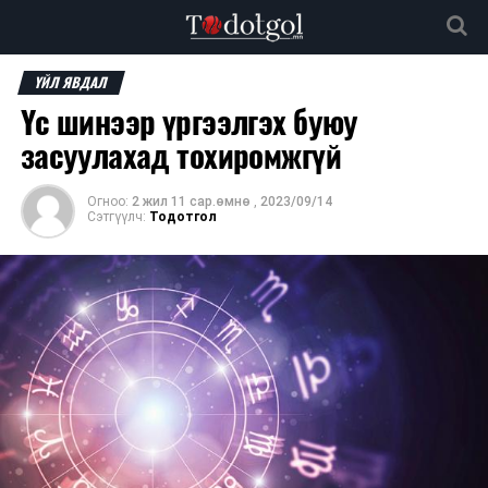
ҮЙЛ ЯВДАЛ
Үс шинээр үргээлгэх буюу
засуулахад тохиромжгүй
Огноо:
2 жил 11 сар.өмнө
,
2023/09/14
Сэтгүүлч:
Тодотгол