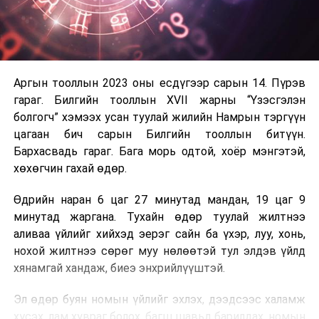
Аргын тооллын 2023 оны есдүгээр сарын 14. Пүрэв
гараг. Билгийн тооллын XVII жарны “Үзэсгэлэн
болгогч” хэмээх усан туулай жилийн Намрын тэргүүн
цагаан бич сарын Билгийн тооллын битүүн.
Бархасвадь гараг. Бага морь одтой, хоёр мэнгэтэй,
хөхөгчин гахай өдөр.
Өдрийн наран 6 цаг 27 минутад мандан, 19 цаг 9
минутад жаргана. Тухайн өдөр туулай жилтнээ
аливаа үйлийг хийхэд эерэг сайн ба үхэр, луу, хонь,
нохой жилтнээ сөрөг муу нөлөөтэй тул элдэв үйлд
хянамгай хандаж, биеэ энхрийлүүштэй.
Эл өдөр буян номын үйлийг эхлэх, дээдсээс халамж
хүсэх, лам хувраг болох, багш шавьд барилдах, номын