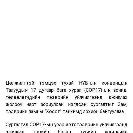
Цөлжилттэй тэмцэх тухай НҮБ-ын конвенцын
Талуудын 17 дугаар бага хурал (COP17)-ын зочид,
төлөөлөгчдийн тээврийн үйлчилгээнд ажиллах
жолооч нарт зориулсан нэгдсэн сургалтыг Зам,
тээврийн яамны “Хөсөг” танхимд зохион байгууллаа.
Сургалтад COP17-ын үеэр автотээврийн үйлчилгээнд
ажиллах төрийн болон хувийн хэвшлийн