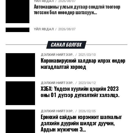
ҮЙЛ ЯВДАЛ
2026/08/07
Автомашины улсын дугаар сондгой тоогоор
боловсруулах үйлдвэрүүдээр дулаан, цахилгаан
төгссөн бол өнөөдөр шатахуун...
эрчим хүч үйлдвэрлэдэг.
Ийнхүү лаг хатаах, шатаах технологийг лагийн
ҮЙЛ ЯВДАЛ
2026/08/07
эзлэхүүнийг бууруулахын зэрэгцээ эрчим хүч
Улаанбаатарт өдөртөө 30 хэм дулаан
үйлдвэрлэх, нөөцийг дахин ашиглах чиглэлээр олон
САНАЛ БОЛГОХ
улсад өргөн ашиглаж байна.
ДЭЛХИЙ НИЙТЭЭР..
2021/03/10
ДЭЛХИЙ НИЙТЭЭР..
2026/08/06
Коронавирусний халдвар илрэх өндөр
“Уралдронзавод” компанийн ерөнхий
магадлалтай хороод
захирлын автомашиныг дэлбэлжээ...
ДЭЛХИЙ НИЙТЭЭР..
2023/04/12
ҮЙЛ ЯВДАЛ
2026/08/06
ХЗБХ: Үндсэн хуулийн цэцийн 2023
Сүхбаатар боомтоор тав хоногт 10 мянга гаруй
оны 01 дүгээр дүгнэлтийг хэлэлцэ.
тонн АИ-92 автобензин и...
ДЭЛХИЙ НИЙТЭЭР..
2026/02/05
ДЭЛХИЙ НИЙТЭЭР..
2026/08/06
Ерөнхий сайдын нэрэмжит шагналыг
Вашингтон мужийн ой хээрийн түймрийг
дэлхийн дуурийн шилдэг дуучин,
хяналтад авах ажил ахицтай байн...
Ардын жүжигчин Э...