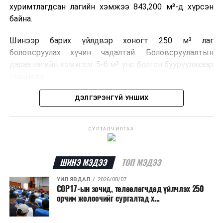
хуримтлагдсан лагийн хэмжээ 843,200 м³-д хүрсэн
байна.
Шинээр барих үйлдвэр хоногт 250 м³ лаг
боловсруулах хүчин чадалтай. Боловсруулалтын
дараа лагийн хэмжээг 5-6 м³ үнс болгон бууруулахаар
тооцжээ.
Төслийн техник, эдийн засгийн үндэслэлийг
ДЭЛГЭРЭНГҮЙ УНШИХ
боловсруулж дууссан бөгөөд Барилга хөгжлийн
төвийн 2025 оны долоодугаар сарын 22-ны өдрийн
СУРТАЛЧИЛГАА
магадлалын ерөнхий дүгнэлтээр баталгаажуулсан
байна.
ШИНЭ МЭДЭЭ
ТОП МЭДЭЭ
Мөн Нийслэлийн иргэдийн Төлөөлөгчдийн Хурлын
2025 оны 25/01 дүгээр тогтоолоор баталсан “Төр,
ҮЙЛ ЯВДАЛ
2026/08/07
COP17-ын зочид, төлөөлөгчдөд үйлчлэх 250
хувийн хэвшлийн түншлэлээр нийслэлд хэрэгжүүлэх
орчим жолоочийг сургалтад х...
төслийн жагсаалт”-д лаг хатааж, шатаах үйлдвэр
барих төслийг төр, хувийн хэвшлийн түншлэлийн