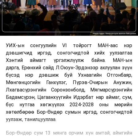
УИХ-ын сонгуулийн VI тойрогт МАН-аас нэр
дэвшигчид иргэд, сонгогчидтой хийх уулзалтаа
Хэнтий аймагт үргэлжлүүлж байна. МАН-ын
дарга, Ерөнхий сайд Л.Оюун-Эрдэнээр ахлуулан зүүн
бүсэд нэр дэвшиж буй Ухнаагийн Отгонбаяр,
Мөнгөнцогийн Ганхүлэг, Пүрэв-Очирын Анужин,
Лхагвасүрэнгийн Соронзонболд, Мягмарсүрэнгийн
Бадамсүрэн, Цагаанхүүгийн Идэрбат нар аймаг, сум,
бүс нутгаа хөгжүүлэх 2024-2028 оны мөрийн
хөтөлбөрөө Бор-Өндөр сумын иргэд, сонгогчидтой
уулзаж, танилцууллаа.
Бор-Өндөр сум 13 мянга орчим хүн амтай, аймгийн