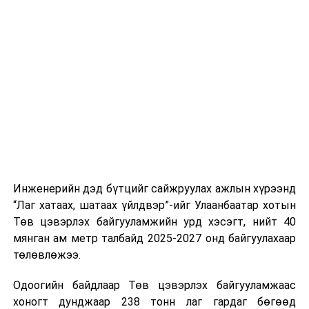
хэвийн горимоор ажлаа үргэлжүүлнэ гэж найдаж
байгуулалттай явуулах, үйлчилгээний нэгдсэн
байна. Шатахууны нөөцийг нэмэгдүүлэх,
стандарт, сахилга хариуцлагыг хэвшүүлэх бэлтгэл
нийлүүлэлтийг тогтворжуулах хүрээнд бусад эх
ажлын нэг хэсэг гэж
Зам, тээврийн яамнаас
үүсвэрийг нэмэгдүүлэх чиглэлд анхаарч байна.
мэдээллээ.
Замын-Үүд боомтоор 2000 тонн дизель түлш орж
ирсэн бөгөөд шилжүүлэн ачих ажиллагаа хийгдэж
байна" гэлээ
гэж Аж үйлдвэр, эрдэс баялгийн яамнаас
мэдээллээ.
Инженерийн дэд бүтцийг сайжруулах ажлын хүрээнд
“Лаг хатаах, шатаах үйлдвэр”-ийг Улаанбаатар хотын
Төв цэвэрлэх байгууламжийн урд хэсэгт, нийт 40
мянган ам метр талбайд 2025-2027 онд байгуулахаар
төлөвлөжээ.
Одоогийн байдлаар Төв цэвэрлэх байгууламжаас
хоногт дунджаар 238 тонн лаг гардаг бөгөөд