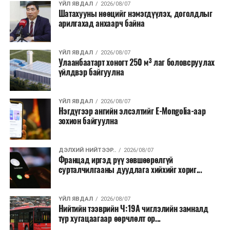
хэлбэрээр хэрэгжүүлэхээр тусгажээ.
ҮЙЛ ЯВДАЛ
2026/08/07
Шатахууны нөөцийг нэмэгдүүлэх, доголдлыг
арилгахад анхаарч байна
Лаг хатаах, шатаах технологи нь бохир ус цэвэрлэх
байгууламжаас гардаг лагийг байгаль орчинд аюулгүй
аргаар боловсруулж, эзлэхүүнийг эрс бууруулах
ҮЙЛ ЯВДАЛ
2026/08/07
Улаанбаатарт хоногт 250 м³ лаг боловсруулах
зориулалттай. Лагийг өндөр температурт шатааснаар
үйлдвэр байгуулна
эзлэхүүн нь 90 хүртэл хувиар буурч, бактери, вирус
болон бусад өвчин үүсгэгч бичил биетнийг устгах
боломжтой.
ҮЙЛ ЯВДАЛ
2026/08/07
Нэгдүгээр ангийн элсэлтийг E-Mongolia-аар
зохион байгуулна
Түүнчлэн шаталтын явцад үүсэх дулааныг цахилгаан
болон дулааны эрчим хүч үйлдвэрлэхэд ашиглаж
болдог. Зарим технологийн хувьд шаталтын дараа
ДЭЛХИЙ НИЙТЭЭР..
2026/08/07
Францад иргэд рүү зөвшөөрөлгүй
үлдэх үнснээс фосфор зэрэг ашигт эрдсийг сэргээн
сурталчилгааны дуудлага хийхийг хориг...
авах боломжтой аж.
Япон, Герман, Швейцар, Нидерланд, Өмнөд Солонгос
ҮЙЛ ЯВДАЛ
2026/08/07
зэрэг улс лаг хатаах, шатаах технологийг ашиглаж
Нийтийн тээврийн Ч:19А чиглэлийн замналд
түр хугацаагаар өөрчлөлт ор...
байна. Тухайлбал, Германд лаг шатаах үйлдвэрээс