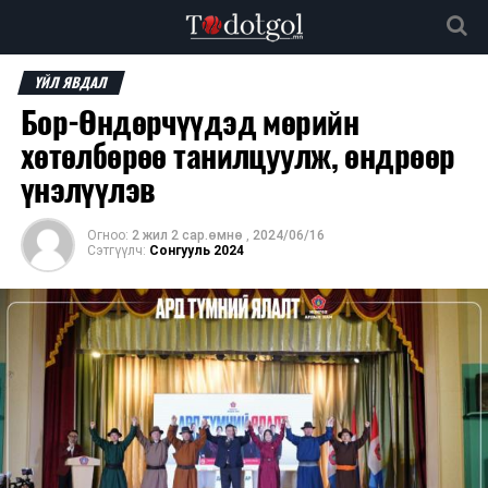
ҮЙЛ ЯВДАЛ
Бор-Өндөрчүүдэд мөрийн
хөтөлбөрөө танилцуулж, өндрөөр
үнэлүүлэв
Огноо:
2 жил 2 сар.өмнө
,
2024/06/16
Сэтгүүлч:
Сонгууль 2024