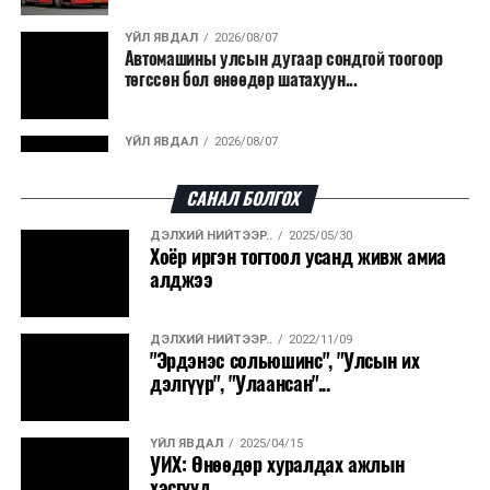
гарсан үнснээс фосфор сэргээн авах технологи
ашигладаг бол Нидерландад төвлөрсөн лаг
ҮЙЛ ЯВДАЛ
2026/08/07
Автомашины улсын дугаар сондгой тоогоор
боловсруулах үйлдвэрүүдээр дулаан, цахилгаан
төгссөн бол өнөөдөр шатахуун...
эрчим хүч үйлдвэрлэдэг.
Ийнхүү лаг хатаах, шатаах технологийг лагийн
ҮЙЛ ЯВДАЛ
2026/08/07
эзлэхүүнийг бууруулахын зэрэгцээ эрчим хүч
Улаанбаатарт өдөртөө 30 хэм дулаан
үйлдвэрлэх, нөөцийг дахин ашиглах чиглэлээр олон
САНАЛ БОЛГОХ
улсад өргөн ашиглаж байна.
ДЭЛХИЙ НИЙТЭЭР..
2025/05/30
ДЭЛХИЙ НИЙТЭЭР..
2026/08/06
Хоёр иргэн тогтоол усанд живж амиа
“Уралдронзавод” компанийн ерөнхий
алджээ
захирлын автомашиныг дэлбэлжээ...
ДЭЛХИЙ НИЙТЭЭР..
2022/11/09
ҮЙЛ ЯВДАЛ
2026/08/06
"Эрдэнэс сольюшинс", "Улсын их
Сүхбаатар боомтоор тав хоногт 10 мянга гаруй
дэлгүүр", "Улаансан"...
тонн АИ-92 автобензин и...
ҮЙЛ ЯВДАЛ
2025/04/15
ДЭЛХИЙ НИЙТЭЭР..
2026/08/06
УИХ: Өнөөдөр хуралдах ажлын
Вашингтон мужийн ой хээрийн түймрийг
хэсгүүд