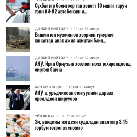
байдлын нөхцөл байдал тогтворжоогүй бөгөөд
Сүхбаатар боомтоор тав хоногт 10 мянга гаруй
хэлэлцээр эцэслэн батлагдах хүртэл тодорхойгүй
тонн АИ-92 автобензин и...
байдал үргэлжилсээр байгаа юм.
ДЭЛХИЙ НИЙТЭЭР..
14 цаг 56 минут
Вашингтон мужийн ой хээрийн түймрийг
хяналтад авах ажил ахицтай байн...
ДЭЛХИЙ НИЙТЭЭР..
15 цаг 37 минут
АНУ, Иран Ормузын хоолойг нээх тохиролцоонд
ойртож байна
ХЭН ЮУ ХЭЛЭВ...
15 цаг 40 минут
АНУ-д урьдчилсан сонгуулийн дараах
өрсөлдөөн ширүүсэв
ҮЙЛ ЯВДАЛ
15 цаг 44 минут
Эм, вакцины нэгдсэн худалдан авалтаар 3.15
тэрбум төгрөг хэмнэжээ