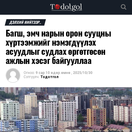
ДЭЛХИЙ НИЙТЭЭР..
Багш, эмч нарын орон сууцны
хүртээмжийг нэмэгдүүлэх
асуудлыг судлах өргөтгөсөн
ажлын хэсэг байгууллаа
Огноо:
9 сар 10 өдөр.өмнө
,
2025/10/30
Сэтгүүлч:
Тодотгол