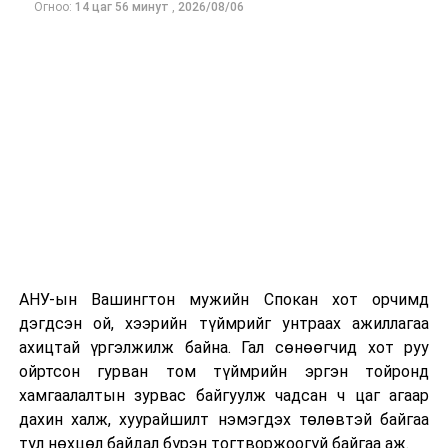
Огноо:
14 цаг 56 минут
,
2026/08/06
Одоогоор дэлбэрэлтийн шалтгаан, хэрэгт холбоотой
этгээдүүдийн талаар дэлгэрэнгүй мэдээлэл гараагүй
байна.
АНУ-ын Вашингтон мужийн Спокан хот орчимд
дэгдсэн ой, хээрийн түймрийг унтраах ажиллагаа
ахицтай үргэлжилж байна. Гал сөнөөгчид хот руу
ойртсон гурван том түймрийн эргэн тойронд
хамгаалалтын зурвас байгуулж чадсан ч цаг агаар
дахин халж, хуурайшилт нэмэгдэх төлөвтэй байгаа
тул нөхцөл байдал бүрэн тогтворжоогүй байгаа аж.