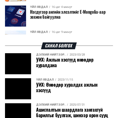
ҮЙЛ ЯВДАЛ
16 цаг 4 минут
Нэгдүгээр ангийн элсэлтийг E-Mongolia-аар
зохион байгуулна
ҮЙЛ ЯВДАЛ
16 цаг 9 минут
Улсын чанартай хатуу хучилттай авто замын
талаас илүү хувь нь 13-аас...
САНАЛ БОЛГОХ
ДЭЛХИЙ НИЙТЭЭР..
2023/03/28
ҮЙЛ ЯВДАЛ
16 цаг 14 минут
УИХ: Ажлын хэсгүүд өнөөдөр
Засгийн газар энэ оныг дуустал санхүүгийн
хуралдана
хэмнэлтийн горимд шилжинэ
ҮЙЛ ЯВДАЛ
2023/11/15
ХЭН ЮУ ХЭЛЭВ...
16 цаг 41 минут
УИХ: Өнөөдөр хуралдах ажлын
Шатахууны импортын гаалийн албан татварыг
хэсгүүд
2027 оны хоёрдугаар сарын ...
ДЭЛХИЙ НИЙТЭЭР..
2025/07/31
ҮЙЛ ЯВДАЛ
16 цаг 52 минут
Ашиглалтын шаардлага хангахгүй
Нөөцийн махны хяналтын тогтолцоог
барилгыг буулгаж, шинээр орон сууц
шинэчилнэ