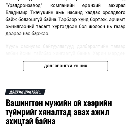
“Уралдронзавод” компанийн ерөнхий захирал
Владимир Ткачукийн амь насанд халдах оролдлого
байж болзошгүй байна. Тэрбээр хүнд бэртэж, эрчимт
эмчилгээний тасагт хүргэгдсэн бол жолооч нь газар
дээрээ нас баржээ.
Хууль сахиулах байгууллагууд дэлбэрэлтийн талаар
албан ёсны тайлбар хийгээгүй байна. Харин мөрдөн
шалгах байгууллага олон нийтэд аюултай аргаар
ДЭЛГЭРЭНГҮЙ УНШИХ
хүний амь насанд халдахыг завдсан гэх үндэслэлээр
эрүүгийн хэрэг үүсгэсэн талаар эх сурвалж
мэдээлжээ.
ДЭЛХИЙ НИЙТЭЭР..
“Уралдронзавод” компани 2023 онд Екатеринбург
Вашингтон мужийн ой хээрийн
хотод байгуулагдсан бөгөөд нисгэгчгүй нисэх
төхөөрөмж үйлдвэрлэдэг аж. Тус компанийн 2025
түймрийг хяналтад авах ажил
оны орлого 6.2 тэрбум рубль, цэвэр ашиг нь 1.9
ахицтай байна
тэрбум рубльд хүрсэн гэж РБК мэдээлсэн байна.