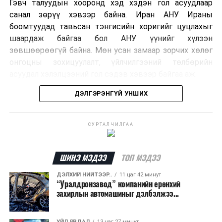
Гэвч талуудын хооронд хэд хэдэн гол асуудлаар
санал зөрүү хэвээр байна. Иран АНУ Ираны
боомтуудад тавьсан тэнгисийн хоригийг цуцлахыг
шаардаж байгаа бол АНУ үүнийг хүлээн
зөвшөөрөөгүй байна. Мөн усан замаар зорчих хөлөг
онгоцны зохицуулалт, үйлчилгээний төлбөрийн
асуудал хэлэлцээний гол сэдэв хэвээр байгаа аж.
ДЭЛГЭРЭНГҮЙ УНШИХ
Хэлэлцээрийн төсөлд Персийн булан руу нэвтрэх
хөлөг онгоцыг Ираны тал, булангаас гарах
хөдөлгөөнийг Оманы тал зохицуулах хувилбар
СУРТАЛЧИЛГАА
тусгагдсан талаар мэдээлжээ. Харин үйлчилгээний
төлбөр авах асуудал дээр талууд нэгдсэн байр
сууринд хүрээгүй байна.
ШИНЭ МЭДЭЭ
ТОП МЭДЭЭ
ДЭЛХИЙ НИЙТЭЭР..
11 цаг 42 минут
Ормузын хоолой дахин нээгдсэнээр дэлхийн газрын
“Уралдронзавод” компанийн ерөнхий
тосны нийлүүлэлт хэвийн болж, эрчим хүчний зах
захирлын автомашиныг дэлбэлжээ...
зээлд үүсээд буй дарамт буурах боломжтой гэж
шинжээчид үзэж байна. Гэвч бүс нутгийн аюулгүй
ҮЙЛ ЯВДАЛ
13 цаг 27 минут