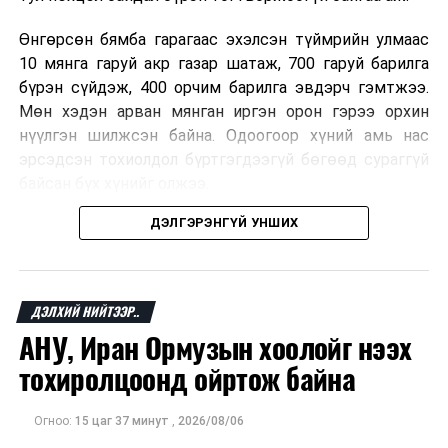
Өнгөрсөн бямба гарагаас эхэлсэн түймрийн улмаас
10 мянга гаруй акр газар шатаж, 700 гаруй барилга
бүрэн сүйдэж, 400 орчим барилга эвдэрч гэмтжээ.
Мөн хэдэн арван мянган иргэн орон гэрээ орхин
нүүлгэн шилжсэн байна. Одоогоор хүний амь нас
эрсэдсэн тохиолдол бүртгэгдээгүй бөгөөд сураггүй
байсан бүх хүнийг олжээ.
ДЭЛГЭРЭНГҮЙ УНШИХ
Албаныхны мэдээлснээр түймрийн нэг голомтыг
санаатайгаар тавьсан байж болзошгүй хэрэгт 37
настай Аарон Фариначчиг баривчилж, галдан
шатаасан гэх үндэслэлээр эрүүгийн хэрэг үүсгэн
ДЭЛХИЙ НИЙТЭЭР..
шалгаж байна. Харин бусад хоёр түймрийн
АНУ, Иран Ормузын хоолойг нээх
шалтгааныг үргэлжлүүлэн тогтоож байгаа бөгөөд
тохиролцоонд ойртож байна
аянгын улмаас үүсээгүй гэж үзэж байгаа аж.
Одоогоор АНУ даяар 13 мужид 90 гаруй томоохон ой,
Огноо:
15 цаг 37 минут
,
2026/08/06
хээрийн түймэр идэвхтэй үргэлжилж байгаагийн