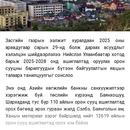
Засгийн газрын ээлжит хуралдаан 2025 оны
аравдугаар сарын 29-нд болж дараах асуудлыг
хэлэлцэн шийдвэрлэлээ. Нийслэл Улаанбаатар хотод
барьж 2025-2028 онд ашиглалтад оруулах орон
сууцны барилгуудын бүтээн байгуулалтын явцын
талаарх танилцуулгыг сонслоо.
Энэ онд Азийн хөгжлийн банкны санхүүжилтээр
хэрэгжиж буй төслийн хүрээнд Баянхошуу,
Шархаданд тус бүр 110 айлын орон сууц ашиглалтад
орох бөгөөд ирэх гурван жилд Сэлбэ, Баянголын ам,
Ханын материал зэрэг байршилд нийт 12619 айлын
орон сууц ашиглалтад орох юм байна.