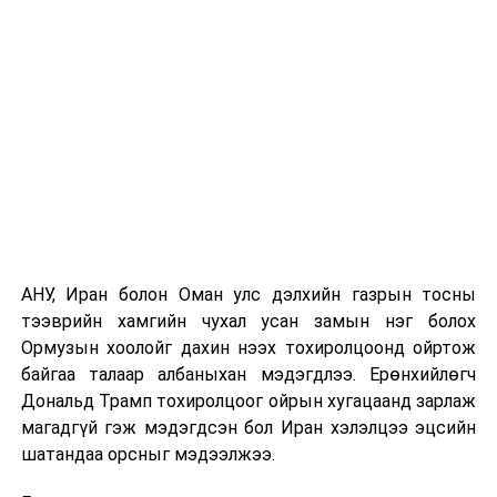
талаас илүү нь Орегон болон Вашингтон мужид
бүртгэгдсэн байна. Цаг уурын байгууллагууд ойрын
өдрүүдэд агаарын температур дахин огцом
нэмэгдэж, хуурайшилт эрчимжих төлөвтэй байгааг
анхааруулсан бөгөөд энэ нь гал унтраах ажиллагаанд
шинэ сорилт учруулж болзошгүйг онцолжээ.
АНУ, Иран болон Оман улс дэлхийн газрын тосны
тээврийн хамгийн чухал усан замын нэг болох
Ормузын хоолойг дахин нээх тохиролцоонд ойртож
байгаа талаар албаныхан мэдэгдлээ. Ерөнхийлөгч
Дональд Трамп тохиролцоог ойрын хугацаанд зарлаж
магадгүй гэж мэдэгдсэн бол Иран хэлэлцээ эцсийн
шатандаа орсныг мэдээлжээ.