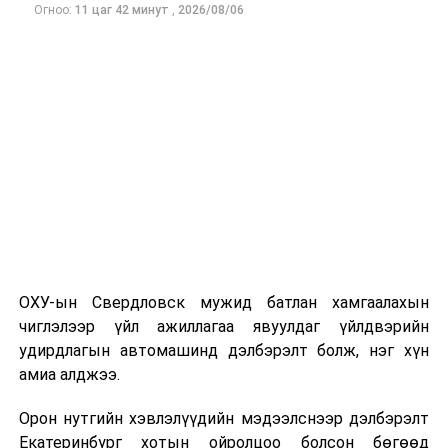
эрхийн үнэмлэхийг харилцан хүлээн зөвшөөрөх,
Огноо:
11 цаг 42 минут
,
2026/08/06
солилцох тухай хэлэлцээрийг батлав
ОХУ-ын Свердловск мужид батлан хамгаалахын
чиглэлээр үйл ажиллагаа явуулдаг үйлдвэрийн
удирдлагын автомашинд дэлбэрэлт болж, нэг хүн
амиа алджээ.
Орон нутгийн хэвлэлүүдийн мэдээлснээр дэлбэрэлт
Екатеринбург хотын ойролцоо болсон бөгөөд