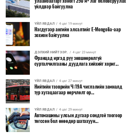
Улаанбаатарт хоногт 250 м³ лаг боловсруулах
үйлдвэр байгуулна
Их, дээд сургуулийн хичээл
2026 оны 9 дүгээр сарын 1-нээс цахимаар
ҮЙЛ ЯВДАЛ
4 цаг 19 минут
Нэгдүгээр ангийн элсэлтийг E-Mongolia-аар
эхэлнэ.
зохион байгуулна
2026 оны 9 дүгээр сарын 14-нөөс танхимаар
үргэлжилнэ.
ДЭЛХИЙ НИЙТЭЭР..
4 цаг 23 минут
Францад иргэд рүү зөвшөөрөлгүй
Оюутны дотуур байр
сурталчилгааны дуудлага хийхийг хориг...
2026 оны 9 дүгээр сарын 13-наас оюутнуудыг
ҮЙЛ ЯВДАЛ
4 цаг 27 минут
дотуур байранд оруулж эхэлнэ.
Нийтийн тээврийн Ч:19А чиглэлийн замналд
түр хугацаагаар өөрчлөлт ор...
Сургууль, цэцэрлэгийн үйл ажиллагааны
зохицуулалт
ҮЙЛ ЯВДАЛ
4 цаг 29 минут
Автомашины улсын дугаар сондгой тоогоор
2026 оны 8 дугаар сарын 17–28-ны өдрүүдэд
төгссөн бол өнөөдөр шатахуун...
нийслэлийн бүх сургууль, цэцэрлэгт ажлын
байранд элсэлт, бүртгэл болон бусад аливаа