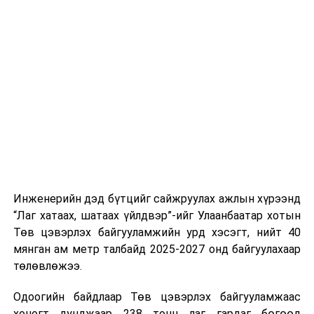
хэвийн горимоор ажлаа үргэлжүүлнэ гэж найдаж
ДАРААХ МЭДЭЭ
УИХ: Өнөөдөр хуралдах дэд хороод
байна. Шатахууны нөөцийг нэмэгдүүлэх,
нийлүүлэлтийг тогтворжуулах хүрээнд бусад эх
ӨМНӨХ МЭДЭЭ
үүсвэрийг нэмэгдүүлэх чиглэлд анхаарч байна.
Улаанбаатарт өдөртөө 4 хэм дулаан
Замын-Үүд боомтоор 2000 тонн дизель түлш орж
ирсэн бөгөөд шилжүүлэн ачих ажиллагаа хийгдэж
байна" гэлээ
гэж Аж үйлдвэр, эрдэс баялгийн яамнаас
мэдээллээ.
Инженерийн дэд бүтцийг сайжруулах ажлын хүрээнд
“Лаг хатаах, шатаах үйлдвэр”-ийг Улаанбаатар хотын
Төв цэвэрлэх байгууламжийн урд хэсэгт, нийт 40
мянган ам метр талбайд 2025-2027 онд байгуулахаар
төлөвлөжээ.
Одоогийн байдлаар Төв цэвэрлэх байгууламжаас
хоногт дунджаар 238 тонн лаг гардаг бөгөөд