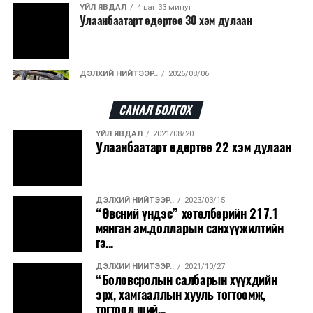
арга хэмжээ зохион байгуулахгүй болно.
ҮЙЛ ЯВДАЛ
4 цаг 33 минут
Улаанбаатарт өдөртөө 30 хэм дулаан
ДЭЛХИЙ НИЙТЭЭР..
2026/08/06
“Уралдронзавод” компанийн ерөнхий
захирлын автомашиныг дэлбэлжээ...
САНАЛ БОЛГОХ
ҮЙЛ ЯВДАЛ
2021/08/20
ҮЙЛ ЯВДАЛ
2026/08/06
Улаанбаатарт өдөртөө 22 хэм дулаан
Сүхбаатар боомтоор тав хоногт 10 мянга гаруй
тонн АИ-92 автобензин и...
ДЭЛХИЙ НИЙТЭЭР..
2023/03/15
ДЭЛХИЙ НИЙТЭЭР..
2026/08/06
“Өвсний үндэс” хөтөлбөрийн 217.1
Вашингтон мужийн ой хээрийн түймрийг
мянган ам.долларын санхүүжилтийн
хяналтад авах ажил ахицтай байн...
гэ...
ДЭЛХИЙ НИЙТЭЭР..
2021/10/27
ДЭЛХИЙ НИЙТЭЭР..
2026/08/06
“Боловсролын салбарын хүүхдийн
АНУ, Иран Ормузын хоолойг нээх тохиролцоонд
эрх, хамгааллын хууль тогтоомж,
ойртож байна
тогтоол ший...