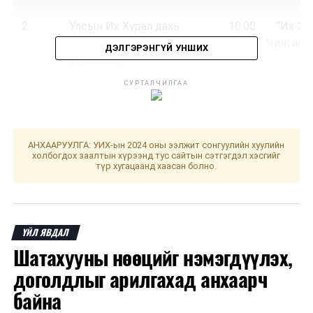
2
Улсын Их Хурал дахь
10.00
“Их Эз
Ардчилсан намын бүлгийн
Чингис х
ДЭЛГЭРЭНГҮЙ УНШИХ
хуралдаан
СУРТАЛЧИЛГАА
ХОЁР. АЖЛЫН ХЭСГИЙН ХУРАЛДААН
1
Төсвийн
Монгол
15.00
“Үндс
АНХААРУУЛГА: УИХ-ын 2024 оны ээлжит сонгуулийн хуулийн
байнгын
Улсын 2026
хууль
холбогдох заалтын хүрээнд тус сайтын сэтгэгдэл хэсгийг
түр хугацаанд хаасан болно.
хороо
оны төсвийн
тухай,
Үндэсний
баялгийн
ҮЙЛ ЯВДАЛ
сангийн 2026
Шатахууны нөөцийг нэмэгдүүлэх,
оны төсвийн
тухай,
доголдлыг арилгахад анхаарч
Нийгмийн
байна
даатгалын