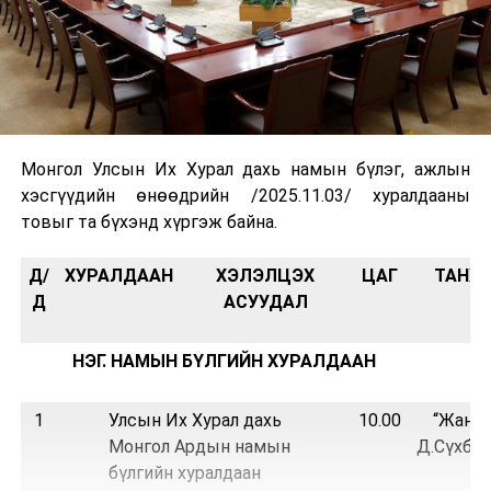
Монгол Улсын Их Хурал дахь намын бүлэг, ажлын
хэсгүүдийн өнөөдрийн /2025.11.03/ хуралдааны
товыг та бүхэнд хүргэж байна.
Д/
ХУРАЛДААН
ХЭЛЭЛЦЭХ
ЦАГ
ТАНХ
Д
АСУУДАЛ
НЭГ. НАМЫН БҮЛГИЙН ХУРАЛДААН
1
Улсын Их Хурал дахь
10.00
“Жанж
Монгол Ардын намын
Д.Сүхбаа
бүлгийн хуралдаан