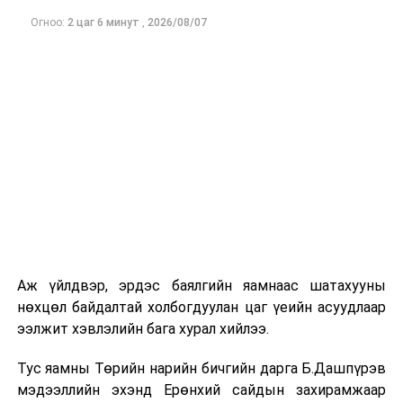
сангийн 2026
Огноо:
2 цаг 6 минут
,
2026/08/07
оны төсвийн
тухай, Эрүүл
мэндийн
даатгалын
сангийн 2026
оны төсвийн
тухай
хуулийн
төслүүдийг
хэлэлцүүлэгт
бэлтгэх
үүрэг бүхий
Аж үйлдвэр, эрдэс баялгийн яамнаас шатахууны
ажлын
нөхцөл байдалтай холбогдуулан цаг үеийн асуудлаар
хэсгийн
ээлжит хэвлэлийн бага хурал хийлээ.
хуралдаан
Тус яамны Төрийн нарийн бичгийн дарга Б.Дашпүрэв
2
Төсвийн
Монгол
16.00
“Үндс
мэдээллийн эхэнд Ерөнхий сайдын захирамжаар
байнгын
Улсын 2026
хууль