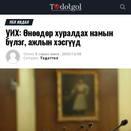
ҮЙЛ ЯВДАЛ
УИХ: Өнөөдөр хуралдах намын
бүлэг, ажлын хэсгүүд
Огноо:
8 сарын өмнө
,
2025/12/08
Сэтгүүлч:
Тодотгол