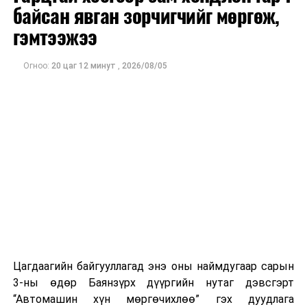
байсан явган зорчигчийг мөргөж,
хүчингүй
болгох”
гэмтээжээ
асуудлаар
гаргасан
Огноо:
20 цаг 12 минут
,
2026/08/05
нийтийн
өргөдлийн
дагуу хөрөнгө
борлуулсан,
шилжүүлсний
орлогод
ногдуулах
албан
татварын
асуудлыг
судалж, санал,
дүгнэлт
Цагдаагийн байгууллагад энэ оны наймдугаар сарын
боловсруулах
3-ны өдөр Баянзүрх дүүргийн нутаг дэвсгэрт
үүрэг бүхий
“Автомашин хүн мөргөчихлөө” гэх дуудлага
ажлын хэсгийн