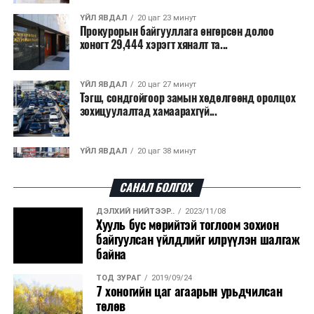
ҮЙЛ ЯВДАЛ
20 цаг 23 минут
Прокурорын байгууллага өнгөрсөн долоо
хоногт 29,444 хэрэгт хяналт та...
ҮЙЛ ЯВДАЛ
20 цаг 27 минут
Тэгш, сондгойгоор замын хөдөлгөөнд оролцох
зохицуулалтад хамаарахгүй...
ҮЙЛ ЯВДАЛ
20 цаг 38 минут
Тэгш, сондгойгоор хөдөлгөөнд оролцуулах
зохицуулалт 07:00-21:00 цаги...
САНАЛ БОЛГОХ
ДЭЛХИЙ НИЙТЭЭР..
2023/11/08
ҮЙЛ ЯВДАЛ
20 цаг 45 минут
Хууль бус мөрийтэй тоглоом зохион
Усны ослоор 59 хүн амь насаа алджээ
байгуулсан үйлдлийг илрүүлэн шалгаж
байна
ТОД ЗУРАГ
2019/09/24
ҮЙЛ ЯВДАЛ
20 цаг 50 минут
7 хоногийн цаг агаарын урьдчилсан
Гадаадын гэр бүлд үрчлэгдсэн хүүхдүүд эх
төлөв
оронтойгоо танилцаж байна