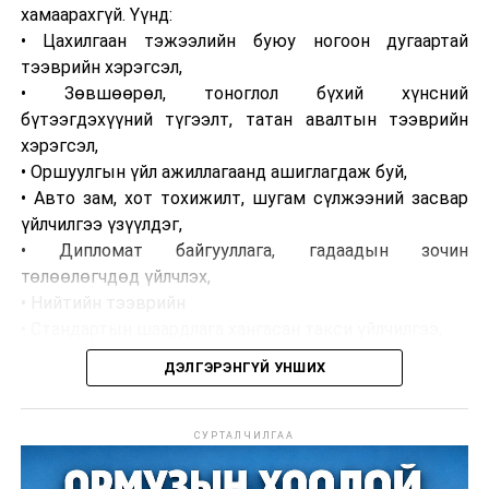
шилжүүлсэн байна.
хамаарахгүй. Үүнд:
• Цахилгаан тэжээлийн буюу ногоон дугаартай
тээврийн хэрэгсэл,
• Зөвшөөрөл, тоноглол бүхий хүнсний
бүтээгдэхүүний түгээлт, татан авалтын тээврийн
хэрэгсэл,
• Оршуулгын үйл ажиллагаанд ашиглагдаж буй,
• Авто зам, хот тохижилт, шугам сүлжээний засвар
үйлчилгээ үзүүлдэг,
• Дипломат байгууллага, гадаадын зочин
төлөөлөгчдөд үйлчлэх,
• Нийтийн тээврийн
• Стандартын шаардлага хангасан такси үйлчилгээ,
• Сургууль, цэцэрлэг, байгууллагын ажилчдын тээвэр,
ДЭЛГЭРЭНГҮЙ УНШИХ
• Таних тэмдэг бүхий хэвлэл мэдээллийн
байгууллагын тээврийн хэрэгсэл хамаарахгүй.
СУРТАЛЧИЛГАА