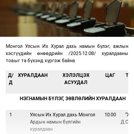
Монгол Улсын Их Хурал дахь намын бүлэг, ажлын
хэсгүүдийн өнөөдрийн /2025.12.08/ хуралдааны
товыг та бүхэнд хүргэж байна.
Д/
ХУРАЛДААН
ХЭЛЭЛЦЭХ
ЦАГ
ТА
Д
АСУУДАЛ
НЭГ.НАМЫН БҮЛЭГ, ЗӨВЛӨЛИЙН ХУРАЛДААН
1
Улсын Их Хурал дахь Монгол
10.00
“Жа
Ардын намын бүлгийн
Д.Сүх
хуралдаан