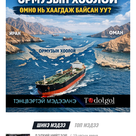
ШИНЭ МЭДЭЭ
ТОП МЭДЭЭ
ДЭЛХИЙ НИЙТЭЭР..
19 цагын өмнө