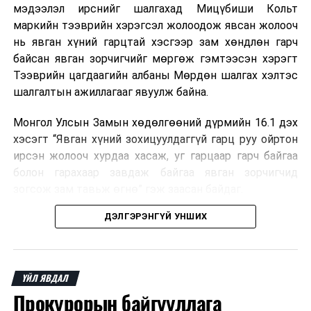
мэдээлэл ирснийг шалгахад Мицүбиши Кольт
хуралдаан
маркийн тээврийн хэрэгсэл жолоодож явсан жолооч
нь явган хүний гарцтай хэсгээр зам хөндлөн гарч
2
Байгаль
Малын
14.00
“Их 
байсан явган зорчигчийг мөргөж гэмтээсэн хэрэгт
орчин, хүнс,
индексжүүлсэн
Тээврийн цагдаагийн албаны Мөрдөн шалгах хэлтэс
хөдөө аж
даатгалын
шалгалтын ажиллагааг явуулж байна.
ахуйн
тухай хуульд
байнгын
нэмэлт,
Монгол Улсын Замын хөдөлгөөний дүрмийн 16.1 дэх
хороо
өөрчлөлт
хэсэгт “Явган хүний зохицуулдаггүй гарц руу ойртон
оруулах тухай
ирсэн жолооч хурдаа хасаж, уг гарцаар гарч байгаа
хуулийн төсөл
болон гарахаар завдаж байгаа явган зорчигчид
болон хамт
зогсож зам тавьж өгнө” гэж заасан байдаг.
өргөн
ДЭЛГЭРЭНГҮЙ УНШИХ
Иймд жолооч та замын хөдөлгөөнд оролцохдоо
мэдүүлсэн
хариуцлагатай байж, замын хөдөлгөөний дүрмээ
хуулийн
баримтлан, явган хүний гарц руу дөхөх үедээ хурдаа
төслийг
хасаж, анхаарал болгоомжтой зорчихыг
Тээврийн
хэлэлцүүлэгт
ҮЙЛ ЯВДАЛ
Цагдаагийн Албанаас анхааруулж байна.
бэлтгэх үүрэг
Прокурорын байгууллага
бүхий ажлын