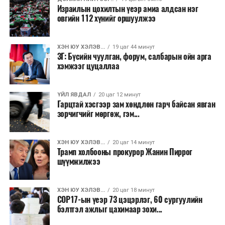
Израилын цохилтын үеэр амиа алдсан нэг
овгийн 112 хүнийг оршуулжээ
ХЭН ЮУ ХЭЛЭВ...
19 цаг 44 минут
ЗГ: Бүсийн чуулган, форум, салбарын ойн арга
хэмжээг цуцаллаа
ҮЙЛ ЯВДАЛ
20 цаг 12 минут
Гарцтай хэсгээр зам хөндлөн гарч байсан явган
зорчигчийг мөргөж, гэм...
ХЭН ЮУ ХЭЛЭВ...
20 цаг 14 минут
Трамп холбооны прокурор Жанин Пиррог
шүүмжилжээ
ХЭН ЮУ ХЭЛЭВ...
20 цаг 18 минут
COP17-ын үеэр 73 цэцэрлэг, 60 сургуулийн
бэлтгэл ажлыг цахимаар зохи...