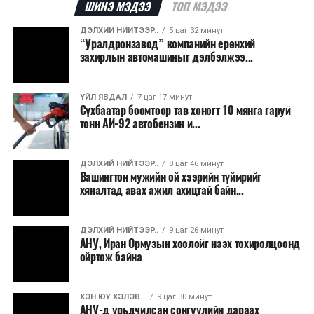
ШИНЭ МЭДЭЭ
ТОП МЭДЭЭ
хэрэгжүүлэхээр төлөвлөж,
6.5 тэрбум ам.долларын
санхүүжилт
татахаар зорьж байна. Нэг төслийн
ДЭЛХИЙ НИЙТЭЭР..
5 цаг 32 минут
“Уралдронзавод” компанийн ерөнхий
дундаж санхүүжилтийн хэмжээ
700 мянган
захирлын автомашиныг дэлбэлжээ...
ам.доллар
байхаар тооцжээ.
ҮЙЛ ЯВДАЛ
7 цаг 17 минут
Сүхбаатар боомтоор тав хоногт 10 мянга гаруй
тонн АИ-92 автобензин и...
ДЭЛХИЙ НИЙТЭЭР..
8 цаг 46 минут
Вашингтон мужийн ой хээрийн түймрийг
хяналтад авах ажил ахицтай байн...
ДЭЛХИЙ НИЙТЭЭР..
9 цаг 26 минут
АНУ, Иран Ормузын хоолойг нээх тохиролцоонд
ойртож байна
ХЭН ЮУ ХЭЛЭВ...
9 цаг 30 минут
АНУ-д урьдчилсан сонгуулийн дараах