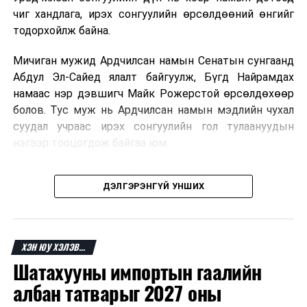
чиг хандлага, ирэх сонгуулийн өрсөлдөөний өнгийг
ДАРААХ МЭДЭЭ
тодорхойлж байна.
Самсунг компанийн өв залгамжлагч хээл хахуулийн
хэргээр шоронд хоригдох ял авчээ
Мичиган мужид Ардчилсан намын Сенатын сунгаанд
ӨМНӨХ МЭДЭЭ
Абдул Эл-Сайед ялалт байгуулж, Бүгд Найрамдах
Авлигатай тэмцэх хүчирхэг шинэ агентлаг Өмнөд
намаас нэр дэвшигч Майк Рожерстой өрсөлдөхөөр
Солонгост удахгүй нээгдэнэ
болов. Тус муж нь Ардчилсан намын мэдлийн чухал
суудал учраас ирэх сонгуулийн гол тулаануудын
нэгээр тооцогдож байгаа юм.
Миссури мужид мөн Конгрессын суудлуудын төлөөх
ДЭЛГЭРЭНГҮЙ УНШИХ
өрсөлдөөнд нэр дэвшигчид тодорсон бөгөөд зарим
тойрогт нам доторх ширүүн өрсөлдөөн өрнөсөн.
Ерөнхийлөгч Дональд Трамп сонгуулийн үр дүнгийн
ХЭН ЮУ ХЭЛЭВ...
дараа Ардчилсан намын зарим нэр дэвшигчийг
Шатахууны импортын гаалийн
шүүмжилж, өөрийн эдийн засгийн бодлого болон
сонгуулийн өмнөх мөрийн хөтөлбөрөө дахин
албан татварыг 2027 оны
онцоллоо.