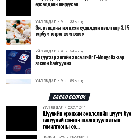
өрсөлдөөн ширүүсэв
ҮЙЛ ЯВДАЛ
9 цаг 33 минут
Эм, вакцины нэгдсэн худалдан авалтаар 3.15
тэрбум төгрөг хэмнэжээ
ҮЙЛ ЯВДАЛ
9 цаг 54 минут
Нэгдүгээр ангийн элсэлтийг E-Mongolia-аар
зохион байгуулна
ҮЙЛ ЯВДАЛ
9 цаг 59 минут
Улсын чанартай хатуу хучилттай авто замын
талаас илүү хувь нь 13-аас...
САНАЛ БОЛГОХ
ҮЙЛ ЯВДАЛ
2024/12/11
ҮЙЛ ЯВДАЛ
10 цаг 3 минут
Шүүхийн ерөнхий зөвлөлийн шүүгч бус
Засгийн газар энэ оныг дуустал санхүүгийн
гишүүний сонгон шалгаруулалтын
хэмнэлтийн горимд шилжинэ
томилгооны со...
ЧӨЛӨӨТ БҮС
2020/08/03