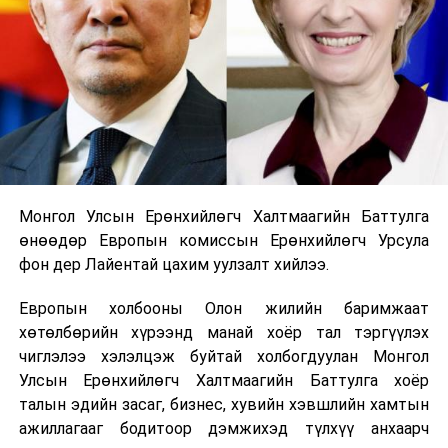
Монгол Улсын Ерөнхийлөгч Халтмаагийн Баттулга
өнөөдөр Европын комиссын Ерөнхийлөгч Урсула
фон дер Лайентай цахим уулзалт хийлээ.
Европын холбооны Олон жилийн баримжаат
хөтөлбөрийн хүрээнд манай хоёр тал тэргүүлэх
чиглэлээ хэлэлцэж буйтай холбогдуулан Монгол
Улсын Ерөнхийлөгч Халтмаагийн Баттулга хоёр
талын эдийн засаг, бизнес, хувийн хэвшлийн хамтын
ажиллагааг бодитоор дэмжихэд түлхүү анхаарч