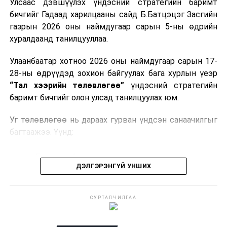
Улсаас дэвшүүлэх үндэсний стратегийн баримт
хоёрдугаар сарын 1 хүртэл тэг хувиар тогтоолоо.
бичгийг Гадаад харилцааны сайд Б.Батцэцэг Засгийн
газрын 2026 оны наймдугаар сарын 5-ны өдрийн
Мөн газрын тосны бүтээгдэхүүн, шатахууныг хилээр
хуралдаанд танилцууллаа.
шуурхай нэвтрүүлэх, тээвэрлэх, буулгах, гадаад
вагонцистерний ашиглалтын төлбөр, хураамжийг
Улаанбаатар хотноо 2026 оны наймдугаар сарын 17-
хөнгөвчлөх, шаардлага хангасан зөвшөөрлийн
28-ны өдрүүдэд зохион байгуулах бага хурлын үеэр
хүсэлтийг түргэн шийдвэрлэх, шатахууны
“Тал хээрийн төлөвлөгөө”
үндэсний стратегийн
нийлүүлэлтийн тогтвортой байдлыг хангахыг
баримт бичгийг олон улсад танилцуулах юм.
холбогдох сайд нарт үүрэг болголоо.
Уг төлөвлөгөө нь дараах гурван үндсэн санаачилгыг
багтаажээ. Үүнд:
Бэлчээрийн тэргүүлэх санаачилга
ДЭЛГЭРЭНГҮЙ УНШИХ
Ус, газрын нэгдсэн менежментийн санаачилга
Байгальд суурилсан шийдэл бүхий тогтвортой
СУРТАЛЧИЛГАА
дэд бүтцийн санаачилга
Эдгээр санаачилгын хүрээнд нийт
292 төсөл