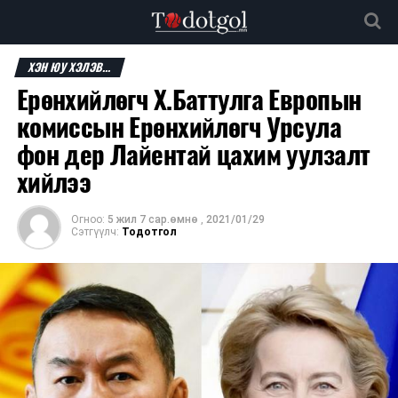
ХЭН ЮУ ХЭЛЭВ...
Ерөнхийлөгч Х.Баттулга Европын
комиссын Ерөнхийлөгч Урсула
фон дер Лайентай цахим уулзалт
хийлээ
Огноо:
5 жил 7 сар.өмнө
,
2021/01/29
Сэтгүүлч:
Тодотгол