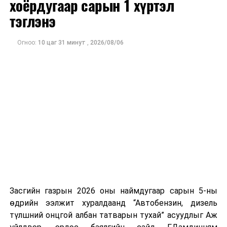
хоёрдугаар сарын 1 хүртэл
тэглэнэ
Ажиглагчдын үзэж буйгаар Мичиган дахь Сенатын
өрсөлдөөн болон Конгрессын хэд хэдэн тойргийн үр
дүн нь ирэх арваннэгдүгээр сард болох АНУ-ын
Огноо:
10 цаг 31 минут
,
2026/08/06
завсрын сонгуулийн өнгийг тодорхойлох чухал
үзүүлэлт болж байна.
Засгийн газрын 2026 оны наймдугаар сарын 5-ны
өдрийн ээлжит хуралдаанд “Автобензин, дизель
түлшний онцгой албан татварын тухай” асуудлыг Аж