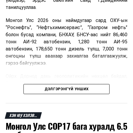
үйлдвэр, эрдэс баялгийн сайд Г.Дамдинням
танилцууллаа.
Монгол Улс 2026 оны наймдугаар сард ОХУ-ын
“Роснефть”, “Нефтьхимисервис”, “Газпром нефть”
болон бусад компани, БНХАУ, БНСУ-аас нийт 86,460
тонн АИ-92 автобензин, 1,280 тонн АИ-95
автобензин, 178,650 тонн дизель түлш, 7,000 тонн
онгоцны түлш авахаар захиалгаа баталгаажуулж,
гэрээ байгуулжээ.
Ойрх Дорнод дахь геополитикийн нөхцөл байдал,
Орос, Украины дайнаас шалтгаалсан газрын тосны
ДЭЛГЭРЭНГҮЙ УНШИХ
үнийн өсөлт дэлхийн зах зээлд буураагүй байна.
Үүний улмаас наймдугаар сард хил үнэ тонн тутамд
дахин өсөж, ОХУ болон бусад эх үүсвэрээс худалдан
авах шатахууны үнэ 1,200-2,000 ам.долларт хүрчээ.
ХЭН ЮУ ХЭЛЭВ...
Монгол Улс COP17 бага хуралд 6.5
Иймд дотоодын зах зээл дэх үнийн өсөлтийг
сааруулахын тулд гаалийн болон онцгой албан