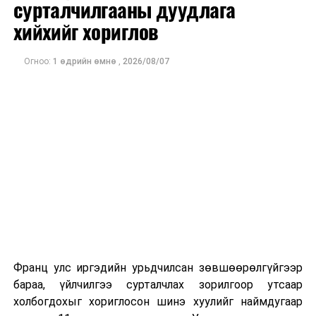
сурталчилгааны дуудлага
хийхийг хориглов
Огноо:
1 өдрийн өмнө
,
2026/08/07
Франц улс иргэдийн урьдчилсан зөвшөөрөлгүйгээр
бараа, үйлчилгээ сурталчлах зорилгоор утсаар
холбогдохыг хориглосон шинэ хуулийг наймдугаар