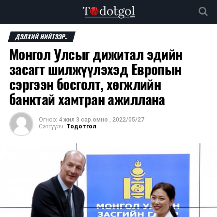
ДЭЛХИЙ НИЙТЭЭР..
Монгол Улсыг дижитал эдийн
засагт шилжүүлэхэд Европын
сэргээн босголт, хөгжлийн
банктай хамтран ажиллана
Огноо:
4 жил 3 сар.өмнө
,
2022/05/27
Сэтгүүлч:
Тодотгол