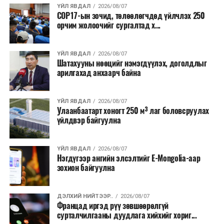
ҮЙЛ ЯВДАЛ
2026/08/07
COP17-ын зочид, төлөөлөгчдөд үйлчлэх 250
Одоогоор АНУ даяар 13 мужид 90 гаруй томоохон ой,
орчим жолоочийг сургалтад х...
хээрийн түймэр идэвхтэй үргэлжилж байгаагийн
талаас илүү нь Орегон болон Вашингтон мужид
ҮЙЛ ЯВДАЛ
2026/08/07
бүртгэгдсэн байна. Цаг уурын байгууллагууд ойрын
Шатахууны нөөцийг нэмэгдүүлэх, доголдлыг
өдрүүдэд агаарын температур дахин огцом
арилгахад анхаарч байна
нэмэгдэж, хуурайшилт эрчимжих төлөвтэй байгааг
анхааруулсан бөгөөд энэ нь гал унтраах ажиллагаанд
ҮЙЛ ЯВДАЛ
2026/08/07
шинэ сорилт учруулж болзошгүйг онцолжээ.
Улаанбаатарт хоногт 250 м³ лаг боловсруулах
үйлдвэр байгуулна
ҮЙЛ ЯВДАЛ
2026/08/07
Нэгдүгээр ангийн элсэлтийг E-Mongolia-аар
зохион байгуулна
ДЭЛХИЙ НИЙТЭЭР..
2026/08/07
Францад иргэд рүү зөвшөөрөлгүй
сурталчилгааны дуудлага хийхийг хориг...