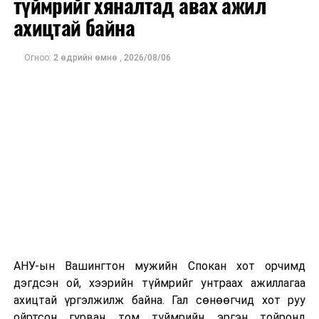
түймрийг хяналтад авах ажил
оны орлого 6.2 тэрбум рубль, цэвэр ашиг нь 1.9
ахицтай байна
тэрбум рубльд хүрсэн гэж РБК мэдээлсэн байна.
Огноо:
2 өдрийн өмнө
,
2026/08/06
Одоогоор дэлбэрэлтийн шалтгаан, хэрэгт холбоотой
этгээдүүдийн талаар дэлгэрэнгүй мэдээлэл гараагүй
байна.
АНУ-ын Вашингтон мужийн Спокан хот орчимд
дэгдсэн ой, хээрийн түймрийг унтраах ажиллагаа
ахицтай үргэлжилж байна. Гал сөнөөгчид хот руу
ойртсон гурван том түймрийн эргэн тойронд