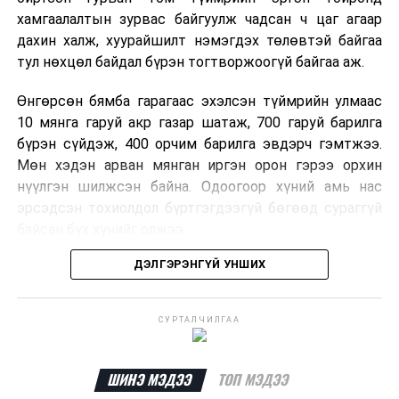
хамгаалалтын зурвас байгуулж чадсан ч цаг агаар
дахин халж, хуурайшилт нэмэгдэх төлөвтэй байгаа
тул нөхцөл байдал бүрэн тогтворжоогүй байгаа аж.
Өнгөрсөн бямба гарагаас эхэлсэн түймрийн улмаас
10 мянга гаруй акр газар шатаж, 700 гаруй барилга
бүрэн сүйдэж, 400 орчим барилга эвдэрч гэмтжээ.
Мөн хэдэн арван мянган иргэн орон гэрээ орхин
нүүлгэн шилжсэн байна. Одоогоор хүний амь нас
эрсэдсэн тохиолдол бүртгэгдээгүй бөгөөд сураггүй
байсан бүх хүнийг олжээ.
ДЭЛГЭРЭНГҮЙ УНШИХ
Албаныхны мэдээлснээр түймрийн нэг голомтыг
санаатайгаар тавьсан байж болзошгүй хэрэгт 37
настай Аарон Фариначчиг баривчилж, галдан
СУРТАЛЧИЛГАА
шатаасан гэх үндэслэлээр эрүүгийн хэрэг үүсгэн
шалгаж байна. Харин бусад хоёр түймрийн
шалтгааныг үргэлжлүүлэн тогтоож байгаа бөгөөд
ШИНЭ МЭДЭЭ
ТОП МЭДЭЭ
аянгын улмаас үүсээгүй гэж үзэж байгаа аж.