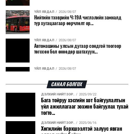
ҮЙЛ ЯВДАЛ
2026/08/07
Нийтийн тээврийн Ч:19А чиглэлийн замналд
түр хугацаагаар өөрчлөлт ор...
ҮЙЛ ЯВДАЛ
2026/08/07
Автомашины улсын дугаар сондгой тоогоор
төгссөн бол өнөөдөр шатахуун...
ҮЙЛ ЯВДАЛ
2026/08/07
Улаанбаатарт өдөртөө 30 хэм дулаан
САНАЛ БОЛГОХ
ДЭЛХИЙ НИЙТЭЭР..
2025/09/22
ДЭЛХИЙ НИЙТЭЭР..
2026/08/06
Бага тойруу хэсгийн хот байгуулалтын
“Уралдронзавод” компанийн ерөнхий
үйл ажиллагааг зохион байгуулах тухай
захирлын автомашиныг дэлбэлжээ...
тогто...
ДЭЛХИЙ НИЙТЭЭР..
2025/06/16
ҮЙЛ ЯВДАЛ
2026/08/06
Хөгжлийн бэрхшээлтэй залуус явган
Сүхбаатар боомтоор тав хоногт 10 мянга гаруй