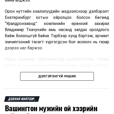
амиа алджээ.
хувь Францын зах зээлээс бүрддэг бөгөөд тус улсын
40–50 мянган ажлын байр эрсдэлд орж болзошгүйг
Орон нутгийн хэвлэлүүдийн мэдээлснээр дэлбэрэлт
Мароккогийн хөдөлмөр эрхлэлтийн сайд мэдэгджээ.
Екатеринбург хотын ойролцоо болсон бөгөөд
“Уралдронзавод” компанийн ерөнхий захирал
Владимир Ткачукийн амь насанд халдах оролдлого
байж болзошгүй байна. Тэрбээр хүнд бэртэж, эрчимт
эмчилгээний тасагт хүргэгдсэн бол жолооч нь газар
дээрээ нас баржээ.
Хууль сахиулах байгууллагууд дэлбэрэлтийн талаар
албан ёсны тайлбар хийгээгүй байна. Харин мөрдөн
шалгах байгууллага олон нийтэд аюултай аргаар
ДЭЛГЭРЭНГҮЙ УНШИХ
хүний амь насанд халдахыг завдсан гэх үндэслэлээр
эрүүгийн хэрэг үүсгэсэн талаар эх сурвалж
мэдээлжээ.
ДЭЛХИЙ НИЙТЭЭР..
“Уралдронзавод” компани 2023 онд Екатеринбург
Вашингтон мужийн ой хээрийн
хотод байгуулагдсан бөгөөд нисгэгчгүй нисэх
төхөөрөмж үйлдвэрлэдэг аж. Тус компанийн 2025