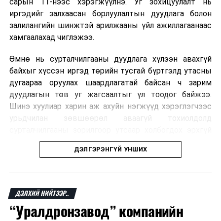
сарын 11-нээс хэрэгжүүлнэ. Уг зохицуулалт нь
иргэдийг залхаасан борлуулалтын дуудлага болон
залилангийн шинжтэй арилжааны үйл ажиллагаанаас
хамгаалахад чиглэжээ.
Өмнө нь сурталчилгааны дуудлага хүлээн авахгүй
байхыг хүссэн иргэд төрийн тусгай бүртгэлд утасны
дугаараа оруулах шаардлагатай байсан ч зарим
дуудлагын төв уг жагсаалтыг үл тоодог байжээ.
Шинэ хуулиар харин аж ахуйн нэгжүүд хэрэглэгчээс
урьдчилан зөвшөөрөл аваагүй тохиолдолд
сурталчилгааны зорилгоор утсаар холбогдох эрхгүй
болно. Иргэн өгсөн зөвшөөрлөө хүссэн үедээ цуцлах
ДЭЛГЭРЭНГҮЙ УНШИХ
боломжтой.
Францын эрх баригчдын тооцоолсноор тус улсын
иргэдийн дөрөвний гурав орчим нь долоо хоног бүр
ДЭЛХИЙ НИЙТЭЭР..
дор хаяж нэг удаа хүсээгүй сурталчилгааны дуудлага
“Уралдронзавод” компанийн
хүлээн авдаг бөгөөд олон хүн үүнээс ч олон