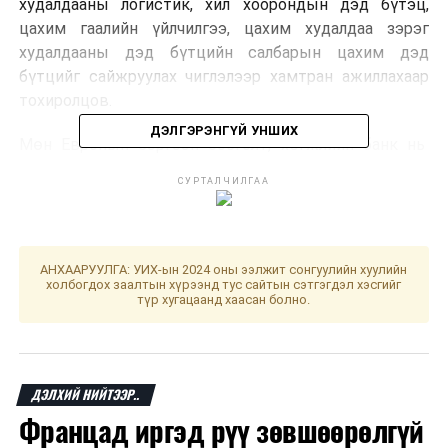
худалдааны логистик, хил хоорондын дэд бүтэц,
цахим гаалийн үйлчилгээ, цахим худалдаа зэрэг
худалдааны дэд бүтцийн салбарын цахим дэд
бүтцийг сайжруулах чиглэлээр хамтран ажиллахаар
тохиролцов.
ДЭЛГЭРЭНГҮЙ УНШИХ
Мөн Европын сэргээн босголт, хөгжлийн банк нь
Монгол улсын хувийн бизнесүүд, тэр дотроо ЖДҮ-
СУРТАЛЧИЛГАА
ийн цахимжуулалтыг дэмжихэд ажиллана
гэж Цахим
хөгжил, харилцаа холбооны яамнаас мэдээллээ.
АНХААРУУЛГА: УИХ-ын 2024 оны ээлжит сонгуулийн хуулийн
ДАРААХ МЭДЭЭ
холбогдох заалтын хүрээнд тус сайтын сэтгэгдэл хэсгийг
Энхийг сахиулагч эмэгтэйчүүдийн алдрыг сурталчлах
түр хугацаанд хаасан болно.
өдөрлөг өнөөдөр болно
ӨМНӨХ МЭДЭЭ
Шивээхүрэн боомтод ачаа тээврийн терминал энэ оны
есдүгээр сард ашиглалтад орно
ДЭЛХИЙ НИЙТЭЭР..
Францад иргэд рүү зөвшөөрөлгүй