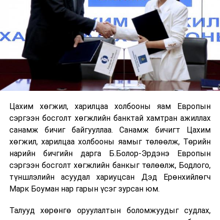
Цахим хөгжил, харилцаа холбооны яам Европын
сэргээн босголт хөгжлийн банктай хамтран ажиллах
санамж бичиг байгууллаа. Санамж бичигт Цахим
хөгжил, харилцаа холбооны яамыг төлөөлж, Төрийн
нарийн бичгийн дарга Б.Болор-Эрдэнэ Европын
сэргээн босголт хөгжлийн банкыг төлөөлж, Бодлого,
түншлэлийн асуудал хариуцсан Дэд Ерөнхийлөгч
Марк Боуман нар гарын үсэг зурсан юм.
Талууд хөрөнгө оруулалтын боломжуудыг судлах,