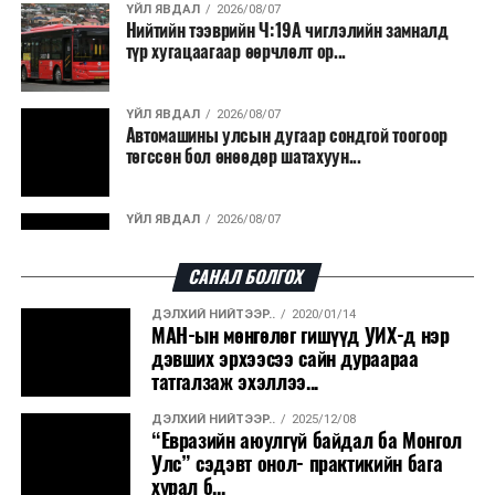
ҮЙЛ ЯВДАЛ
2026/08/07
Нийтийн тээврийн Ч:19А чиглэлийн замналд
түр хугацаагаар өөрчлөлт ор...
ҮЙЛ ЯВДАЛ
2026/08/07
Автомашины улсын дугаар сондгой тоогоор
төгссөн бол өнөөдөр шатахуун...
ҮЙЛ ЯВДАЛ
2026/08/07
Улаанбаатарт өдөртөө 30 хэм дулаан
САНАЛ БОЛГОХ
ДЭЛХИЙ НИЙТЭЭР..
2020/01/14
ДЭЛХИЙ НИЙТЭЭР..
2026/08/06
МАН-ын мөнгөлөг гишүүд УИХ-д нэр
“Уралдронзавод” компанийн ерөнхий
дэвших эрхээсээ сайн дураараа
захирлын автомашиныг дэлбэлжээ...
татгалзаж эхэллээ...
ДЭЛХИЙ НИЙТЭЭР..
2025/12/08
ҮЙЛ ЯВДАЛ
2026/08/06
“Евразийн аюулгүй байдал ба Монгол
Сүхбаатар боомтоор тав хоногт 10 мянга гаруй
Улс” сэдэвт онол- практикийн бага
тонн АИ-92 автобензин и...
хурал б...