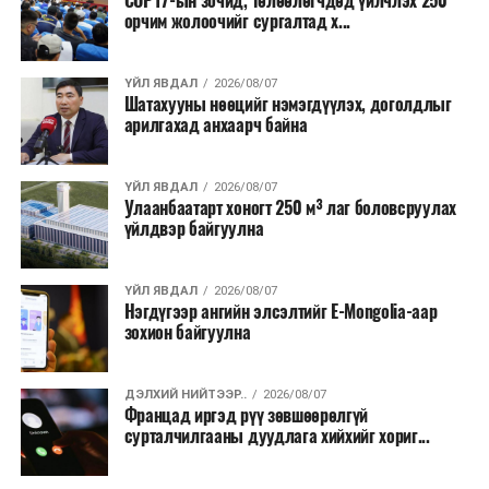
COP17-ын зочид, төлөөлөгчдөд үйлчлэх 250
Одоогоор АНУ даяар 13 мужид 90 гаруй томоохон ой,
орчим жолоочийг сургалтад х...
хээрийн түймэр идэвхтэй үргэлжилж байгаагийн
талаас илүү нь Орегон болон Вашингтон мужид
ҮЙЛ ЯВДАЛ
2026/08/07
бүртгэгдсэн байна. Цаг уурын байгууллагууд ойрын
Шатахууны нөөцийг нэмэгдүүлэх, доголдлыг
өдрүүдэд агаарын температур дахин огцом
арилгахад анхаарч байна
нэмэгдэж, хуурайшилт эрчимжих төлөвтэй байгааг
анхааруулсан бөгөөд энэ нь гал унтраах ажиллагаанд
ҮЙЛ ЯВДАЛ
2026/08/07
шинэ сорилт учруулж болзошгүйг онцолжээ.
Улаанбаатарт хоногт 250 м³ лаг боловсруулах
үйлдвэр байгуулна
ҮЙЛ ЯВДАЛ
2026/08/07
Нэгдүгээр ангийн элсэлтийг E-Mongolia-аар
зохион байгуулна
ДЭЛХИЙ НИЙТЭЭР..
2026/08/07
Францад иргэд рүү зөвшөөрөлгүй
сурталчилгааны дуудлага хийхийг хориг...