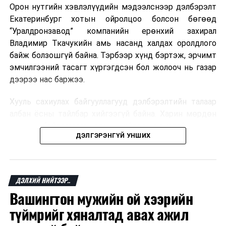
Орон нутгийн хэвлэлүүдийн мэдээлснээр дэлбэрэлт
ӨМНӨХ МЭДЭЭ
Мароккогийн хөдөлмөр эрхлэлтийн сайд мэдэгджээ.
Энхийг дэмжих ажиллагаанд оролцох цагдаагийн алба
Екатеринбург хотын ойролцоо болсон бөгөөд
хаагчдыг үдэх ёслол боллоо
“Уралдронзавод” компанийн ерөнхий захирал
Владимир Ткачукийн амь насанд халдах оролдлого
байж болзошгүй байна. Тэрбээр хүнд бэртэж, эрчимт
эмчилгээний тасагт хүргэгдсэн бол жолооч нь газар
дээрээ нас баржээ.
Хууль сахиулах байгууллагууд дэлбэрэлтийн талаар
албан ёсны тайлбар хийгээгүй байна. Харин мөрдөн
шалгах байгууллага олон нийтэд аюултай аргаар
ДЭЛГЭРЭНГҮЙ УНШИХ
хүний амь насанд халдахыг завдсан гэх үндэслэлээр
эрүүгийн хэрэг үүсгэсэн талаар эх сурвалж
мэдээлжээ.
ДЭЛХИЙ НИЙТЭЭР..
“Уралдронзавод” компани 2023 онд Екатеринбург
Вашингтон мужийн ой хээрийн
хотод байгуулагдсан бөгөөд нисгэгчгүй нисэх
төхөөрөмж үйлдвэрлэдэг аж. Тус компанийн 2025
түймрийг хяналтад авах ажил
оны орлого 6.2 тэрбум рубль, цэвэр ашиг нь 1.9