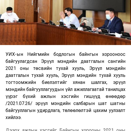
УИХ-ын Нийгмийн бодлогын байнгын хорооноос
байгуулагдсан Эрүүл мэндийн даатгалын сангийн
2021 оны төсвийн тухай хууль, Эрүүл мэндийн
даатгалын тухай хууль, Эрүүл мэндийн тухай хууль
тогтоомжийн биелэлтийг хянан шалгах, эрүүл
мэндийн байгууллагуудын үйл ажиллагаатай танилцах
үүрэг бүхий ажлын хэсгийн гишүүд өнөөдөр
/2021.07.26/ эрүүл мэндийн салбарын шат шатны
байгууллагын удирдлага, төлөөлөлтэй цахим уулзалт
хийлээ.
Дээрх ажлын хэсгийг Байнгын хорооны 2021 оны