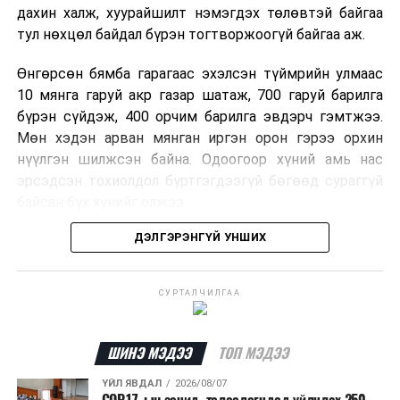
дахин халж, хуурайшилт нэмэгдэх төлөвтэй байгаа
тул нөхцөл байдал бүрэн тогтворжоогүй байгаа аж.
Өнгөрсөн бямба гарагаас эхэлсэн түймрийн улмаас
10 мянга гаруй акр газар шатаж, 700 гаруй барилга
бүрэн сүйдэж, 400 орчим барилга эвдэрч гэмтжээ.
Мөн хэдэн арван мянган иргэн орон гэрээ орхин
нүүлгэн шилжсэн байна. Одоогоор хүний амь нас
эрсэдсэн тохиолдол бүртгэгдээгүй бөгөөд сураггүй
байсан бүх хүнийг олжээ.
ДЭЛГЭРЭНГҮЙ УНШИХ
Албаныхны мэдээлснээр түймрийн нэг голомтыг
санаатайгаар тавьсан байж болзошгүй хэрэгт 37
настай Аарон Фариначчиг баривчилж, галдан
СУРТАЛЧИЛГАА
шатаасан гэх үндэслэлээр эрүүгийн хэрэг үүсгэн
шалгаж байна. Харин бусад хоёр түймрийн
шалтгааныг үргэлжлүүлэн тогтоож байгаа бөгөөд
ШИНЭ МЭДЭЭ
ТОП МЭДЭЭ
аянгын улмаас үүсээгүй гэж үзэж байгаа аж.
ҮЙЛ ЯВДАЛ
2026/08/07