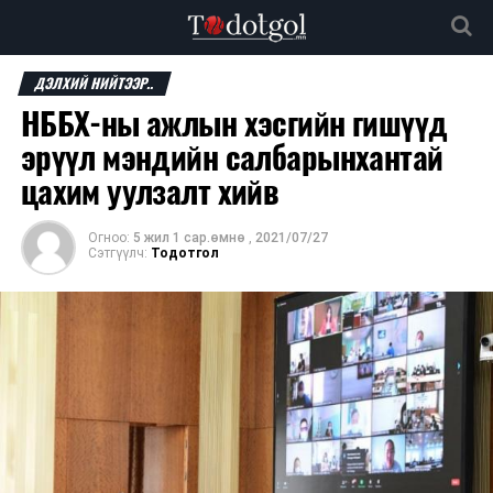
ДЭЛХИЙ НИЙТЭЭР..
НББХ-ны ажлын хэсгийн гишүүд
эрүүл мэндийн салбарынхантай
цахим уулзалт хийв
Огноо:
5 жил 1 сар.өмнө
,
2021/07/27
Сэтгүүлч:
Тодотгол