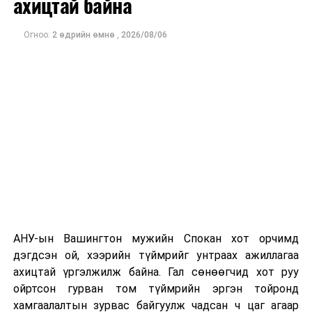
ахицтай байна
тэрбум рубльд хүрсэн гэж РБК мэдээлсэн байна.
Огноо:
2 өдрийн өмнө
,
2026/08/06
Одоогоор дэлбэрэлтийн шалтгаан, хэрэгт холбоотой
этгээдүүдийн талаар дэлгэрэнгүй мэдээлэл гараагүй
байна.
АНУ-ын Вашингтон мужийн Спокан хот орчимд
дэгдсэн ой, хээрийн түймрийг унтраах ажиллагаа
ахицтай үргэлжилж байна. Гал сөнөөгчид хот руу
ойртсон гурван том түймрийн эргэн тойронд
хамгаалалтын зурвас байгуулж чадсан ч цаг агаар