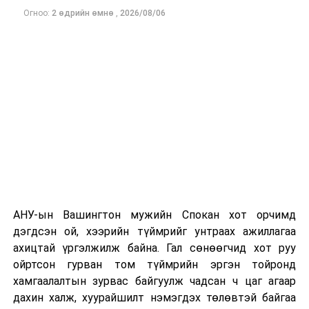
Хавсралт 1:
Огноо:
2 өдрийн өмнө
,
2026/08/06
Одоогоор дэлбэрэлтийн шалтгаан, хэрэгт холбоотой
http://amp.gs/jzwyY
этгээдүүдийн талаар дэлгэрэнгүй мэдээлэл гараагүй
байна.
Хавсралт 1.1.:
http://amp.gs/jzwyt
Хавсралт 2:
http://amp.gs/jzwym
Хавсралт 3:
АНУ-ын Вашингтон мужийн Спокан хот орчимд
http://amp.gs/jzwyZ
дэгдсэн ой, хээрийн түймрийг унтраах ажиллагаа
ахицтай үргэлжилж байна. Гал сөнөөгчид хот руу
ойртсон гурван том түймрийн эргэн тойронд
Боловсрол, шинжлэх ухааны яам
хамгаалалтын зурвас байгуулж чадсан ч цаг агаар
дахин халж, хуурайшилт нэмэгдэх төлөвтэй байгаа