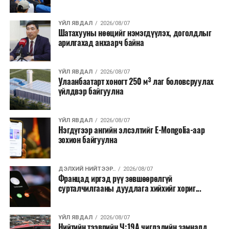
хээрийн түймэр идэвхтэй үргэлжилж байгаагийн
талаас илүү нь Орегон болон Вашингтон мужид
ҮЙЛ ЯВДАЛ
2026/08/07
бүртгэгдсэн байна. Цаг уурын байгууллагууд ойрын
Шатахууны нөөцийг нэмэгдүүлэх, доголдлыг
өдрүүдэд агаарын температур дахин огцом
арилгахад анхаарч байна
нэмэгдэж, хуурайшилт эрчимжих төлөвтэй байгааг
анхааруулсан бөгөөд энэ нь гал унтраах ажиллагаанд
ҮЙЛ ЯВДАЛ
2026/08/07
шинэ сорилт учруулж болзошгүйг онцолжээ.
Улаанбаатарт хоногт 250 м³ лаг боловсруулах
үйлдвэр байгуулна
ҮЙЛ ЯВДАЛ
2026/08/07
Нэгдүгээр ангийн элсэлтийг E-Mongolia-аар
зохион байгуулна
ДЭЛХИЙ НИЙТЭЭР..
2026/08/07
Францад иргэд рүү зөвшөөрөлгүй
сурталчилгааны дуудлага хийхийг хориг...
ҮЙЛ ЯВДАЛ
2026/08/07
Нийтийн тээврийн Ч:19А чиглэлийн замналд