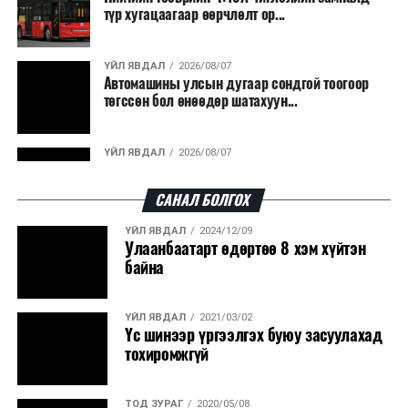
түр хугацаагаар өөрчлөлт ор...
ҮЙЛ ЯВДАЛ
2026/08/07
Автомашины улсын дугаар сондгой тоогоор
төгссөн бол өнөөдөр шатахуун...
ҮЙЛ ЯВДАЛ
2026/08/07
Улаанбаатарт өдөртөө 30 хэм дулаан
САНАЛ БОЛГОХ
ҮЙЛ ЯВДАЛ
2024/12/09
ДЭЛХИЙ НИЙТЭЭР..
2026/08/06
Улаанбаатарт өдөртөө 8 хэм хүйтэн
“Уралдронзавод” компанийн ерөнхий
байна
захирлын автомашиныг дэлбэлжээ...
ҮЙЛ ЯВДАЛ
2021/03/02
ҮЙЛ ЯВДАЛ
2026/08/06
Үс шинээр үргээлгэх буюу засуулахад
Сүхбаатар боомтоор тав хоногт 10 мянга гаруй
тохиромжгүй
тонн АИ-92 автобензин и...
ТОД ЗУРАГ
2020/05/08