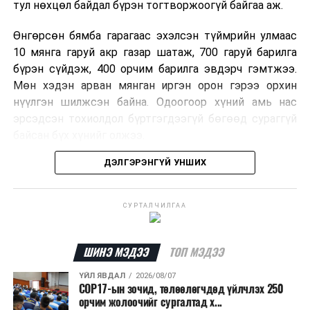
тул нөхцөл байдал бүрэн тогтворжоогүй байгаа аж.
ДАРААХ МЭДЭЭ
ЭМЯ: Шинээр 1131 тохиолдол бүртгэгдэж, 6146 иргэн
эдгэрлээ
Өнгөрсөн бямба гарагаас эхэлсэн түймрийн улмаас
10 мянга гаруй акр газар шатаж, 700 гаруй барилга
ӨМНӨХ МЭДЭЭ
бүрэн сүйдэж, 400 орчим барилга эвдэрч гэмтжээ.
Улаанбаатарт дархлаажуулалтын явуулын 29 баг,
Мөн хэдэн арван мянган иргэн орон гэрээ орхин
суурин 33 цэг ажиллана
нүүлгэн шилжсэн байна. Одоогоор хүний амь нас
эрсэдсэн тохиолдол бүртгэгдээгүй бөгөөд сураггүй
байсан бүх хүнийг олжээ.
ДЭЛГЭРЭНГҮЙ УНШИХ
Албаныхны мэдээлснээр түймрийн нэг голомтыг
санаатайгаар тавьсан байж болзошгүй хэрэгт 37
настай Аарон Фариначчиг баривчилж, галдан
СУРТАЛЧИЛГАА
шатаасан гэх үндэслэлээр эрүүгийн хэрэг үүсгэн
шалгаж байна. Харин бусад хоёр түймрийн
шалтгааныг үргэлжлүүлэн тогтоож байгаа бөгөөд
ШИНЭ МЭДЭЭ
ТОП МЭДЭЭ
аянгын улмаас үүсээгүй гэж үзэж байгаа аж.
ҮЙЛ ЯВДАЛ
2026/08/07
COP17-ын зочид, төлөөлөгчдөд үйлчлэх 250
Одоогоор АНУ даяар 13 мужид 90 гаруй томоохон ой,
орчим жолоочийг сургалтад х...