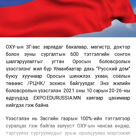
ОХУ-ын ЗГ-аас зарладаг бакалавр, магистр, доктор
болон зуны сургалтын 600 тэтгэлгийн сонгон
шалгаруулалтыг угтан Оросын боловсролын
үзэсгэлэнг жил бүр Улаанбаатар дахь “Русский дом”
буюу хуучнаар Оросын шинжлэх ухаан, соёлын
төвөөс /РЦНК/ зохион байгуулдаг. Энэ жилийн
боловсролын үзэсгэлэн 2021 оны 10 сарын 20-26-ны
өдрүүдэд EXPO.EDURUSSIA.MN хаягаар цахимаар
хийгдэх гэж байна.
Үзэсгэлэн нь Засгийн газрын 100%-ийн тэтгэлгээр
суралцах гэж байгаа залууст ОХУ-ын чансаа өндөр,
тэргүүлэх сургуулиудыг урьж оролцуулан мэргэжил