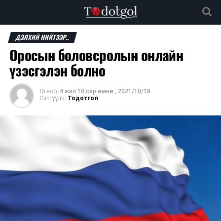
ДЭЛХИЙ НИЙТЭЭР..
Оросын боловсролын онлайн
үзэсгэлэн болно
Огноо:
4 жил 10 сар.өмнө
,
2021/10/18
Сэтгүүлч:
Тодотгол