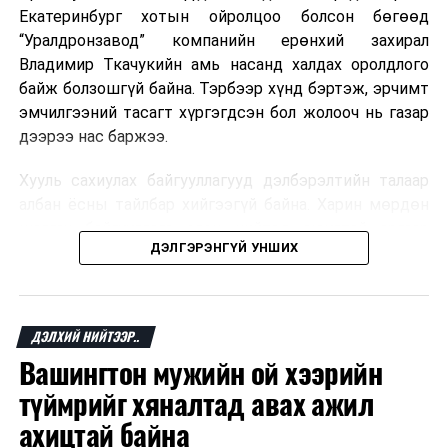
Екатеринбург хотын ойролцоо болсон бөгөөд
“Уралдронзавод” компанийн ерөнхий захирал
Владимир Ткачукийн амь насанд халдах оролдлого
байж болзошгүй байна. Тэрбээр хүнд бэртэж, эрчимт
эмчилгээний тасагт хүргэгдсэн бол жолооч нь газар
дээрээ нас баржээ.
Хууль сахиулах байгууллагууд дэлбэрэлтийн талаар
албан ёсны тайлбар хийгээгүй байна. Харин мөрдөн
шалгах байгууллага олон нийтэд аюултай аргаар
ДЭЛГЭРЭНГҮЙ УНШИХ
хүний амь насанд халдахыг завдсан гэх үндэслэлээр
эрүүгийн хэрэг үүсгэсэн талаар эх сурвалж
мэдээлжээ.
ДЭЛХИЙ НИЙТЭЭР..
“Уралдронзавод” компани 2023 онд Екатеринбург
Вашингтон мужийн ой хээрийн
хотод байгуулагдсан бөгөөд нисгэгчгүй нисэх
төхөөрөмж үйлдвэрлэдэг аж. Тус компанийн 2025
түймрийг хяналтад авах ажил
оны орлого 6.2 тэрбум рубль, цэвэр ашиг нь 1.9
ахицтай байна
тэрбум рубльд хүрсэн гэж РБК мэдээлсэн байна.