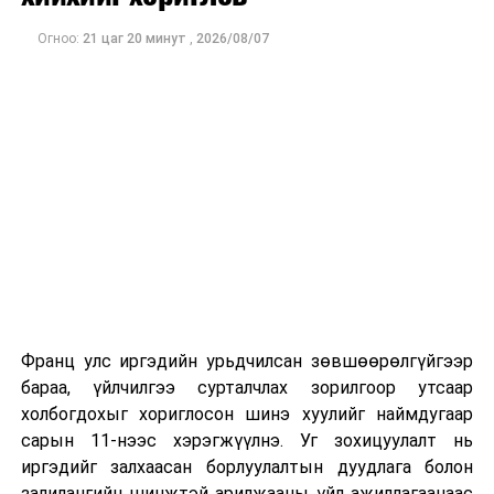
хөгжлийн бэрхшээлтэй иргэдийг гол, усны
ойролцоо ганцааранг нь үлдээхгүй байх
Огноо:
21 цаг 20 минут
,
2026/08/07
зэргээр урьдчилан сэргийлэх арга хэмжээ
авахыг
ОБЕГ-аас анхааруулж байна.
ДАРААХ МЭДЭЭ
3, 4 хорооллын авто замыг хааж, засварлана
ӨМНӨХ МЭДЭЭ
Цаг агаарын болон бэлчээрийн мэдээллийг мессежээр
шуурхай хүлээн авах боломжтой
Франц улс иргэдийн урьдчилсан зөвшөөрөлгүйгээр
бараа, үйлчилгээ сурталчлах зорилгоор утсаар
холбогдохыг хориглосон шинэ хуулийг наймдугаар
сарын 11-нээс хэрэгжүүлнэ. Уг зохицуулалт нь
иргэдийг залхаасан борлуулалтын дуудлага болон
залилангийн шинжтэй арилжааны үйл ажиллагаанаас