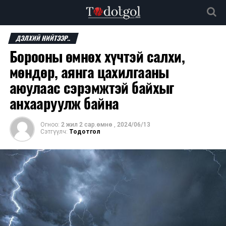
ДЭЛХИЙ НИЙТЭЭР..
Борооны өмнөх хүчтэй салхи,
мөндөр, аянга цахилгааны
аюулаас сэрэмжтэй байхыг
анхааруулж байна
Огноо:
2 жил 2 сар.өмнө
,
2024/06/13
Сэтгүүлч:
Тодотгол