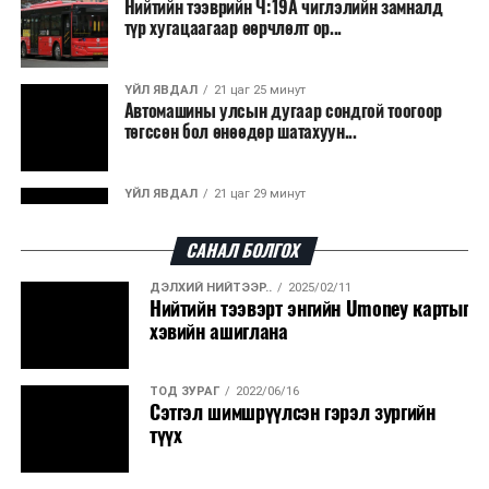
Нийтийн тээврийн Ч:19А чиглэлийн замналд
түр хугацаагаар өөрчлөлт ор...
ҮЙЛ ЯВДАЛ
21 цаг 25 минут
Автомашины улсын дугаар сондгой тоогоор
төгссөн бол өнөөдөр шатахуун...
ҮЙЛ ЯВДАЛ
21 цаг 29 минут
Улаанбаатарт өдөртөө 30 хэм дулаан
САНАЛ БОЛГОХ
ДЭЛХИЙ НИЙТЭЭР..
2025/02/11
ДЭЛХИЙ НИЙТЭЭР..
2026/08/06
Нийтийн тээвэрт энгийн Umoney картыг
“Уралдронзавод” компанийн ерөнхий
хэвийн ашиглана
захирлын автомашиныг дэлбэлжээ...
ТОД ЗУРАГ
2022/06/16
ҮЙЛ ЯВДАЛ
2026/08/06
Сэтгэл шимшрүүлсэн гэрэл зургийн
Сүхбаатар боомтоор тав хоногт 10 мянга гаруй
түүх
тонн АИ-92 автобензин и...