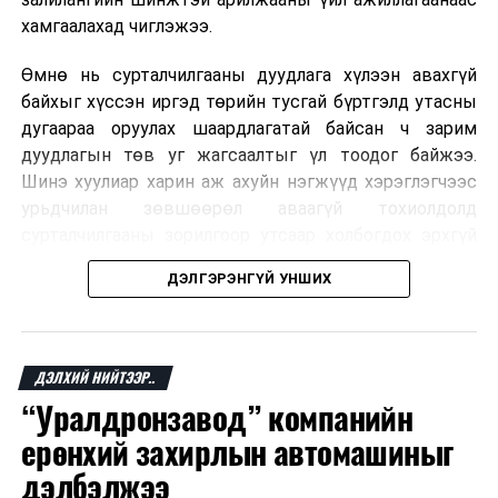
хамгаалахад чиглэжээ.
Өмнө нь сурталчилгааны дуудлага хүлээн авахгүй
байхыг хүссэн иргэд төрийн тусгай бүртгэлд утасны
дугаараа оруулах шаардлагатай байсан ч зарим
дуудлагын төв уг жагсаалтыг үл тоодог байжээ.
Шинэ хуулиар харин аж ахуйн нэгжүүд хэрэглэгчээс
урьдчилан зөвшөөрөл аваагүй тохиолдолд
сурталчилгааны зорилгоор утсаар холбогдох эрхгүй
болно. Иргэн өгсөн зөвшөөрлөө хүссэн үедээ цуцлах
ДЭЛГЭРЭНГҮЙ УНШИХ
боломжтой.
Францын эрх баригчдын тооцоолсноор тус улсын
иргэдийн дөрөвний гурав орчим нь долоо хоног бүр
ДЭЛХИЙ НИЙТЭЭР..
дор хаяж нэг удаа хүсээгүй сурталчилгааны дуудлага
“Уралдронзавод” компанийн
хүлээн авдаг бөгөөд олон хүн үүнээс ч олон
ерөнхий захирлын автомашиныг
дуудлагад өртдөг байна. Хэрэглэгчийн эрхийг
хамгаалах 11 байгууллага 2024 онд хамтран
дэлбэлжээ
шаардлага гаргаж, суурин болон гар утас руу ирдэг