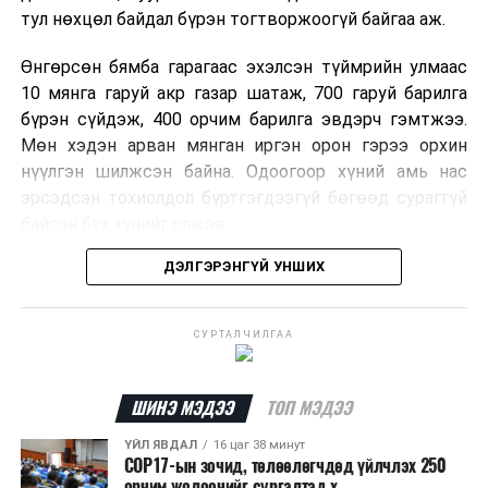
тул нөхцөл байдал бүрэн тогтворжоогүй байгаа аж.
Өнгөрсөн бямба гарагаас эхэлсэн түймрийн улмаас
10 мянга гаруй акр газар шатаж, 700 гаруй барилга
бүрэн сүйдэж, 400 орчим барилга эвдэрч гэмтжээ.
Мөн хэдэн арван мянган иргэн орон гэрээ орхин
нүүлгэн шилжсэн байна. Одоогоор хүний амь нас
эрсэдсэн тохиолдол бүртгэгдээгүй бөгөөд сураггүй
байсан бүх хүнийг олжээ.
ДЭЛГЭРЭНГҮЙ УНШИХ
Албаныхны мэдээлснээр түймрийн нэг голомтыг
санаатайгаар тавьсан байж болзошгүй хэрэгт 37
настай Аарон Фариначчиг баривчилж, галдан
СУРТАЛЧИЛГАА
шатаасан гэх үндэслэлээр эрүүгийн хэрэг үүсгэн
шалгаж байна. Харин бусад хоёр түймрийн
шалтгааныг үргэлжлүүлэн тогтоож байгаа бөгөөд
ШИНЭ МЭДЭЭ
ТОП МЭДЭЭ
аянгын улмаас үүсээгүй гэж үзэж байгаа аж.
ҮЙЛ ЯВДАЛ
16 цаг 38 минут
COP17-ын зочид, төлөөлөгчдөд үйлчлэх 250
Одоогоор АНУ даяар 13 мужид 90 гаруй томоохон ой,
орчим жолоочийг сургалтад х...