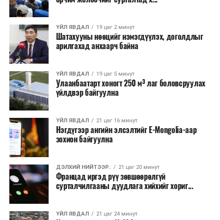
хээрийн түймэр идэвхтэй үргэлжилж байгаагийн
талаас илүү нь Орегон болон Вашингтон мужид
ҮЙЛ ЯВДАЛ
19 цаг 2 минут
бүртгэгдсэн байна. Цаг уурын байгууллагууд ойрын
Шатахууны нөөцийг нэмэгдүүлэх, доголдлыг
өдрүүдэд агаарын температур дахин огцом
арилгахад анхаарч байна
нэмэгдэж, хуурайшилт эрчимжих төлөвтэй байгааг
анхааруулсан бөгөөд энэ нь гал унтраах ажиллагаанд
ҮЙЛ ЯВДАЛ
19 цаг 5 минут
шинэ сорилт учруулж болзошгүйг онцолжээ.
Улаанбаатарт хоногт 250 м³ лаг боловсруулах
үйлдвэр байгуулна
ҮЙЛ ЯВДАЛ
21 цаг 16 минут
Нэгдүгээр ангийн элсэлтийг E-Mongolia-аар
зохион байгуулна
ДЭЛХИЙ НИЙТЭЭР..
21 цаг 20 минут
Францад иргэд рүү зөвшөөрөлгүй
сурталчилгааны дуудлага хийхийг хориг...
ҮЙЛ ЯВДАЛ
21 цаг 24 минут