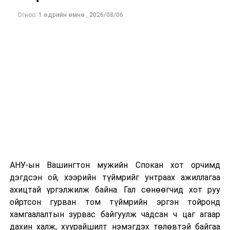
Огноо:
1 өдрийн өмнө
,
2026/08/06
Одоогоор дэлбэрэлтийн шалтгаан, хэрэгт холбоотой
этгээдүүдийн талаар дэлгэрэнгүй мэдээлэл гараагүй
байна.
АНУ-ын Вашингтон мужийн Спокан хот орчимд
дэгдсэн ой, хээрийн түймрийг унтраах ажиллагаа
ахицтай үргэлжилж байна. Гал сөнөөгчид хот руу
ойртсон гурван том түймрийн эргэн тойронд
хамгаалалтын зурвас байгуулж чадсан ч цаг агаар
дахин халж, хуурайшилт нэмэгдэх төлөвтэй байгаа