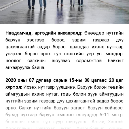
Наадамчид, иргэдийн анхааралд:
Өнөөдөр нутгийн
баруун хэсгээр бороо, зарим газраар дуу
цахилгаантай аадар бороо, цаашдаа ихэнх нутгаар
усархаг бороо орох тул гэнэтийн үер ус, мөндөр,
нөөлөг салхины аюулаас сэрэмжтэй байхыг
aнхааруулж байна.
2020 оны 07 дугаар сарын 15-ны 08 цагаас 20 цаг
хүртэл:
Ихэнх нутгаар үүлшинэ. Баруун болон төвийн
аймгуудын ихэнх нутаг, говь болон зүүн аймгуудын
нутгийн зарим газраар дуу цахилгаантай аадар бороо
орно. Салхи нутгийн баруун хагаст баруун хойноос,
бусад нутгаар баруун өмнөөс секундэд 6-11 метр,
борооны өмнө түр зуур ширүүснэ. Алтай, Хангай,
Хөвсгөлийн уулархаг нутаг, Хүрэнбэлчир орчим,