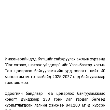
стандарт, сахилга хариуцлагыг хэвшүүлэх бэлтгэл
нийлүүлэлтийг тогтворжуулах хүрээнд бусад эх
ажлын нэг хэсэг гэж
Зам, тээврийн яамнаас
үүсвэрийг нэмэгдүүлэх чиглэлд анхаарч байна.
мэдээллээ.
Замын-Үүд боомтоор 2000 тонн дизель түлш орж
ирсэн бөгөөд шилжүүлэн ачих ажиллагаа хийгдэж
байна" гэлээ
гэж Аж үйлдвэр, эрдэс баялгийн яамнаас
мэдээллээ.
Инженерийн дэд бүтцийг сайжруулах ажлын хүрээнд
“Лаг хатаах, шатаах үйлдвэр”-ийг Улаанбаатар хотын
Төв цэвэрлэх байгууламжийн урд хэсэгт, нийт 40
мянган ам метр талбайд 2025-2027 онд байгуулахаар
төлөвлөжээ.
Одоогийн байдлаар Төв цэвэрлэх байгууламжаас
хоногт дунджаар 238 тонн лаг гардаг бөгөөд
хуримтлагдсан лагийн хэмжээ 843,200 м³-д хүрсэн