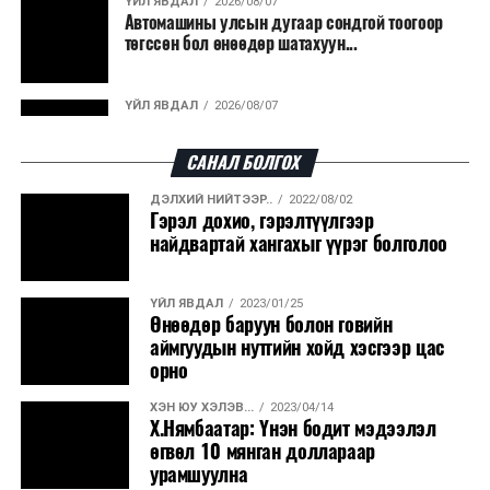
ҮЙЛ ЯВДАЛ
2026/08/07
Автомашины улсын дугаар сондгой тоогоор
боловсруулах үйлдвэрүүдээр дулаан, цахилгаан
төгссөн бол өнөөдөр шатахуун...
эрчим хүч үйлдвэрлэдэг.
Ийнхүү лаг хатаах, шатаах технологийг лагийн
ҮЙЛ ЯВДАЛ
2026/08/07
эзлэхүүнийг бууруулахын зэрэгцээ эрчим хүч
Улаанбаатарт өдөртөө 30 хэм дулаан
үйлдвэрлэх, нөөцийг дахин ашиглах чиглэлээр олон
САНАЛ БОЛГОХ
улсад өргөн ашиглаж байна.
ДЭЛХИЙ НИЙТЭЭР..
2022/08/02
ДЭЛХИЙ НИЙТЭЭР..
2026/08/06
Гэрэл дохио, гэрэлтүүлгээр
“Уралдронзавод” компанийн ерөнхий
найдвартай хангахыг үүрэг болголоо
захирлын автомашиныг дэлбэлжээ...
ҮЙЛ ЯВДАЛ
2023/01/25
ҮЙЛ ЯВДАЛ
2026/08/06
Өнөөдөр баруун болон говийн
Сүхбаатар боомтоор тав хоногт 10 мянга гаруй
аймгуудын нутгийн хойд хэсгээр цас
тонн АИ-92 автобензин и...
орно
ХЭН ЮУ ХЭЛЭВ...
2023/04/14
ДЭЛХИЙ НИЙТЭЭР..
2026/08/06
Х.Нямбаатар: Үнэн бодит мэдээлэл
Вашингтон мужийн ой хээрийн түймрийг
өгвөл 10 мянган доллараар
хяналтад авах ажил ахицтай байн...
урамшуулна