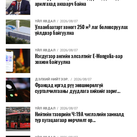
арилгахад анхаарч байна
Лаг хатаах, шатаах технологи нь бохир ус цэвэрлэх
байгууламжаас гардаг лагийг байгаль орчинд аюулгүй
аргаар боловсруулж, эзлэхүүнийг эрс бууруулах
ҮЙЛ ЯВДАЛ
2026/08/07
Улаанбаатарт хоногт 250 м³ лаг боловсруулах
зориулалттай. Лагийг өндөр температурт шатааснаар
үйлдвэр байгуулна
эзлэхүүн нь 90 хүртэл хувиар буурч, бактери, вирус
болон бусад өвчин үүсгэгч бичил биетнийг устгах
боломжтой.
ҮЙЛ ЯВДАЛ
2026/08/07
Нэгдүгээр ангийн элсэлтийг E-Mongolia-аар
зохион байгуулна
Түүнчлэн шаталтын явцад үүсэх дулааныг цахилгаан
болон дулааны эрчим хүч үйлдвэрлэхэд ашиглаж
болдог. Зарим технологийн хувьд шаталтын дараа
ДЭЛХИЙ НИЙТЭЭР..
2026/08/07
Францад иргэд рүү зөвшөөрөлгүй
үлдэх үнснээс фосфор зэрэг ашигт эрдсийг сэргээн
сурталчилгааны дуудлага хийхийг хориг...
авах боломжтой аж.
Япон, Герман, Швейцар, Нидерланд, Өмнөд Солонгос
ҮЙЛ ЯВДАЛ
2026/08/07
зэрэг улс лаг хатаах, шатаах технологийг ашиглаж
Нийтийн тээврийн Ч:19А чиглэлийн замналд
түр хугацаагаар өөрчлөлт ор...
байна. Тухайлбал, Германд лаг шатаах үйлдвэрээс
гарсан үнснээс фосфор сэргээн авах технологи
ашигладаг бол Нидерландад төвлөрсөн лаг