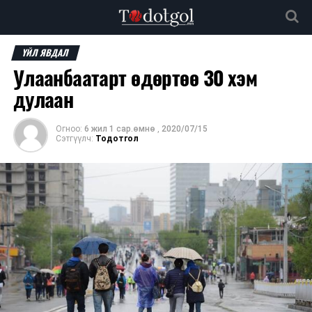
ҮЙЛ ЯВДАЛ
Улаанбаатарт өдөртөө 30 хэм
дулаан
Огноо:
6 жил 1 сар.өмнө
,
2020/07/15
Сэтгүүлч:
Тодотгол