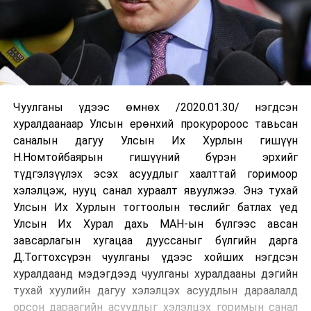
Чуулганы үдээс өмнөх /2020.01.30/ нэгдсэн
хуралдаанаар Улсын ерөнхий прокуророос тавьсан
саналын дагуу Улсын Их Хурлын гишүүн
Н.Номтойбаярын гишүүний бүрэн эрхийг
түдгэлзүүлэх эсэх асуудлыг хаалттай горимоор
хэлэлцэж, нууц санал хураалт явуулжээ. Энэ тухай
Улсын Их Хурлын тогтоолын төслийг батлах үед
Улсын Их Хурал дахь МАН-ын бүлгээс авсан
завсарлагын хугацаа дууссаныг бүлгийн дарга
Д.Тогтохсүрэн чуулганы үдээс хойших нэгдсэн
хуралдаанд мэдэгдээд чуулганы хуралдааны дэгийн
тухай хуулийн дагуу хэлэлцэх асуудлын дараалалд
орсон дараагийн асуудлыг хэлэлцэх горимын санал