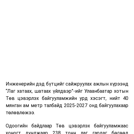
тээврийн үйлчилгээг аюулгүй, шуурхай, зохион
хэвийн горимоор ажлаа үргэлжүүлнэ гэж найдаж
байгуулалттай явуулах, үйлчилгээний нэгдсэн
байна. Шатахууны нөөцийг нэмэгдүүлэх,
стандарт, сахилга хариуцлагыг хэвшүүлэх бэлтгэл
нийлүүлэлтийг тогтворжуулах хүрээнд бусад эх
ажлын нэг хэсэг гэж
Зам, тээврийн яамнаас
үүсвэрийг нэмэгдүүлэх чиглэлд анхаарч байна.
мэдээллээ.
Замын-Үүд боомтоор 2000 тонн дизель түлш орж
ирсэн бөгөөд шилжүүлэн ачих ажиллагаа хийгдэж
байна" гэлээ
гэж Аж үйлдвэр, эрдэс баялгийн яамнаас
мэдээллээ.
Инженерийн дэд бүтцийг сайжруулах ажлын хүрээнд
“Лаг хатаах, шатаах үйлдвэр”-ийг Улаанбаатар хотын
Төв цэвэрлэх байгууламжийн урд хэсэгт, нийт 40
мянган ам метр талбайд 2025-2027 онд байгуулахаар
төлөвлөжээ.
Одоогийн байдлаар Төв цэвэрлэх байгууламжаас
хоногт дунджаар 238 тонн лаг гардаг бөгөөд