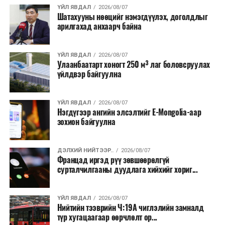
хэлбэрээр хэрэгжүүлэхээр тусгажээ.
ҮЙЛ ЯВДАЛ
2026/08/07
Шатахууны нөөцийг нэмэгдүүлэх, доголдлыг
арилгахад анхаарч байна
Лаг хатаах, шатаах технологи нь бохир ус цэвэрлэх
байгууламжаас гардаг лагийг байгаль орчинд аюулгүй
аргаар боловсруулж, эзлэхүүнийг эрс бууруулах
ҮЙЛ ЯВДАЛ
2026/08/07
Улаанбаатарт хоногт 250 м³ лаг боловсруулах
зориулалттай. Лагийг өндөр температурт шатааснаар
үйлдвэр байгуулна
эзлэхүүн нь 90 хүртэл хувиар буурч, бактери, вирус
болон бусад өвчин үүсгэгч бичил биетнийг устгах
боломжтой.
ҮЙЛ ЯВДАЛ
2026/08/07
Нэгдүгээр ангийн элсэлтийг E-Mongolia-аар
зохион байгуулна
Түүнчлэн шаталтын явцад үүсэх дулааныг цахилгаан
болон дулааны эрчим хүч үйлдвэрлэхэд ашиглаж
болдог. Зарим технологийн хувьд шаталтын дараа
ДЭЛХИЙ НИЙТЭЭР..
2026/08/07
Францад иргэд рүү зөвшөөрөлгүй
үлдэх үнснээс фосфор зэрэг ашигт эрдсийг сэргээн
сурталчилгааны дуудлага хийхийг хориг...
авах боломжтой аж.
Япон, Герман, Швейцар, Нидерланд, Өмнөд Солонгос
ҮЙЛ ЯВДАЛ
2026/08/07
зэрэг улс лаг хатаах, шатаах технологийг ашиглаж
Нийтийн тээврийн Ч:19А чиглэлийн замналд
түр хугацаагаар өөрчлөлт ор...
байна. Тухайлбал, Германд лаг шатаах үйлдвэрээс