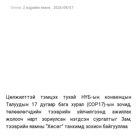
хуралдаан өндөрлөлөө.
Огноо:
2 өдрийн өмнө
,
2026/08/07
ДАРААХ МЭДЭЭ
Энэ жилийн сар шинийн баярыг өргөн хүрээнд
тэмдэглэхгүй...
ӨМНӨХ МЭДЭЭ
Улаанбаатарт өдөртөө 16 хэм хүйтэн
Цөлжилттэй тэмцэх тухай НҮБ-ын конвенцын
Талуудын 17 дугаар бага хурал (COP17)-ын зочид,
төлөөлөгчдийн тээврийн үйлчилгээнд ажиллах
жолооч нарт зориулсан нэгдсэн сургалтыг Зам,
тээврийн яамны “Хөсөг” танхимд зохион байгууллаа.