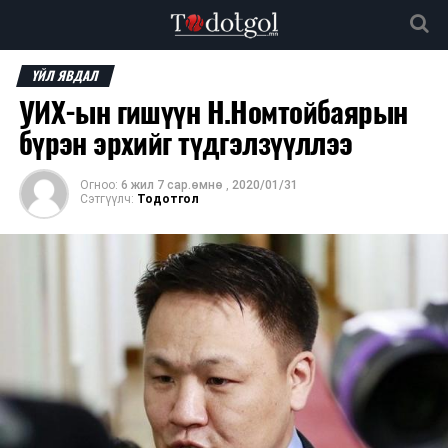
ҮЙЛ ЯВДАЛ
УИХ-ын гишүүн Н.Номтойбаярын
бүрэн эрхийг түдгэлзүүллээ
Огноо:
6 жил 7 сар.өмнө
,
2020/01/31
Сэтгүүлч:
Тодотгол