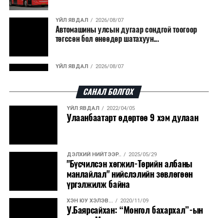
гарсан үнснээс фосфор сэргээн авах технологи
ашигладаг бол Нидерландад төвлөрсөн лаг
ҮЙЛ ЯВДАЛ
2026/08/07
Автомашины улсын дугаар сондгой тоогоор
боловсруулах үйлдвэрүүдээр дулаан, цахилгаан
төгссөн бол өнөөдөр шатахуун...
эрчим хүч үйлдвэрлэдэг.
Ийнхүү лаг хатаах, шатаах технологийг лагийн
ҮЙЛ ЯВДАЛ
2026/08/07
эзлэхүүнийг бууруулахын зэрэгцээ эрчим хүч
Улаанбаатарт өдөртөө 30 хэм дулаан
үйлдвэрлэх, нөөцийг дахин ашиглах чиглэлээр олон
САНАЛ БОЛГОХ
улсад өргөн ашиглаж байна.
ҮЙЛ ЯВДАЛ
2022/04/05
ДЭЛХИЙ НИЙТЭЭР..
2026/08/06
Улаанбаатарт өдөртөө 9 хэм дулаан
“Уралдронзавод” компанийн ерөнхий
захирлын автомашиныг дэлбэлжээ...
ДЭЛХИЙ НИЙТЭЭР..
2025/05/29
ҮЙЛ ЯВДАЛ
2026/08/06
"Бүсчилсэн хөгжил-Төрийн албаны
Сүхбаатар боомтоор тав хоногт 10 мянга гаруй
манлайлал" нийслэлийн зөвлөгөөн
тонн АИ-92 автобензин и...
үргэлжилж байна
ХЭН ЮУ ХЭЛЭВ...
2020/11/09
ДЭЛХИЙ НИЙТЭЭР..
2026/08/06
У.Баярсайхан: “Монгол бахархал”-ын
Вашингтон мужийн ой хээрийн түймрийг