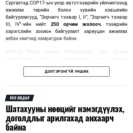
Сургалтад COP17-ын үеэр автотээврийн үйлчилгээнд
ажиллах төрийн болон хувийн хэвшлийн
байгууллагууд, “Зорчигч тээвэр I, II”, “Зорчигч тээвэр
III, IV”-ийн нийт
250 орчим жолооч
, тээврийн
хэрэгслийн зохион байгуулалт хариуцан ажиллах
албан хаагчид хамрагдаж байна.
Монгол Улсад зохион байгуулагдах олон улсын
хэмжээний энэхүү арга хэмжээний үеэр гадаадын
зочид, төлөөлөгчдөд аюулгүй, шуурхай, соёлтой,
ДЭЛГЭРЭНГҮЙ УНШИХ
мэргэжлийн түвшинд тээврийн үйлчилгээ үзүүлэх
бэлтгэлийг хангах нь сургалтын гол зорилго юм.
Сургалтаар COP17-ын ерөнхий ойлголт, ач холбогдол,
ҮЙЛ ЯВДАЛ
зохион байгуулалтын онцлог, зочид, төлөөлөгчдийн
Шатахууны нөөцийг нэмэгдүүлэх,
ангилал, үйлчилгээний стандарт, жолооч нарын үүрэг
хариуцлага, сахилга бат, үйлчилгээний соёл, ёс зүй,
доголдлыг арилгахад анхаарч
мэргэжлийн харилцааны талаар нэгдсэн мэдээлэл
байна
өгчээ.