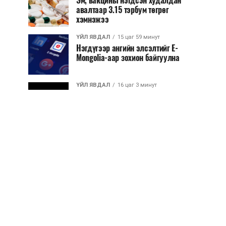
Эм, вакцины нэгдсэн худалдан
авалтаар 3.15 тэрбум төгрөг
хэмнэжээ
ҮЙЛ ЯВДАЛ
15 цаг 59 минут
Нэгдүгээр ангийн элсэлтийг E-
Mongolia-аар зохион байгуулна
ҮЙЛ ЯВДАЛ
16 цаг 3 минут
Улсын чанартай хатуу хучилттай
авто замын талаас илүү хувь нь
13-аас...
ҮЙЛ ЯВДАЛ
16 цаг 8 минут
Засгийн газар энэ оныг дуустал
санхүүгийн хэмнэлтийн горимд
шилжинэ
ХЭН ЮУ ХЭЛЭВ...
16 цаг 36 минут
Шатахууны импортын гаалийн
албан татварыг 2027 оны
хоёрдугаар сарын ...