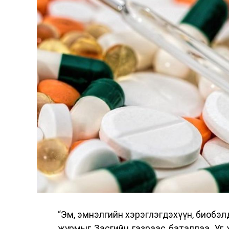
“Эм, эмнэлгийн хэрэглэгдэхүүн, биобэл
журмыг Засгийн газраас баталлаа. Уг