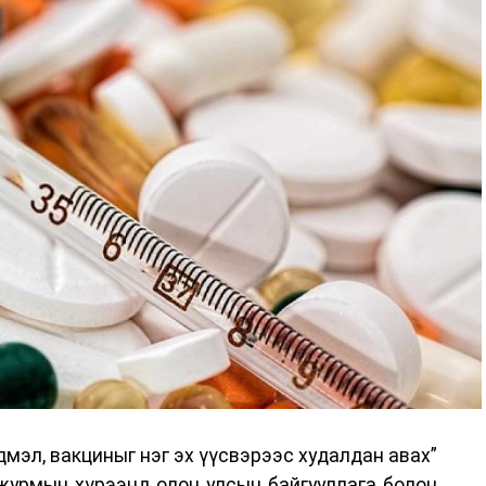
дмэл, вакциныг нэг эх үүсвэрээс худалдан авах”
 журмын хүрээнд олон улсын байгууллага болон