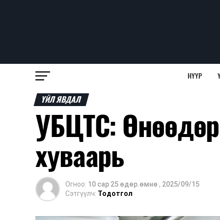
НҮҮР
ҮЙЛ ЯВДАЛ
УБЦТС: Өнөөдөр
хуваарь
Огноо:
10 сар 25 өдөр.өмнө
,
2025/09/15
Сэтгүүлч:
Тодотгол