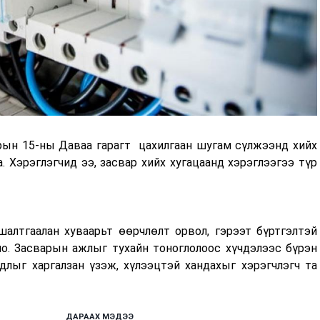
ын 15-ны Даваа гарагт цахилгаан шугам сүлжээнд хийх
 Хэрэглэгчид ээ, засвар хийх хугацаанд хэрэглээгээ түр
алтгаалан хуваарьт өөрчлөлт орвол, гэрээт бүртгэлтэй
но. Засварын ажлыг тухайн тоноглолоос хүчдэлээс бүрэн
длыг харгалзан үзэж, хүлээцтэй хандахыг хэрэгчлэгч та
ДАРААХ МЭДЭЭ