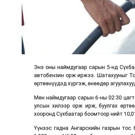
Энэ оны наймдугаар сарын 5-нд Сүхба
автобензин орж иржээ. Шатахууныг То
өртөөнүүдэд хүргэж, өнөөдөр агуулахуу
Мөн наймдугаар сарын 6-ны 02:30 цагт
улсын хилээр орж ирж, буулгах өртө
хооронд Сүхбаатар боомтоор нийт 10,0
Үүнээс гадна Ангарскийн газрын тос 