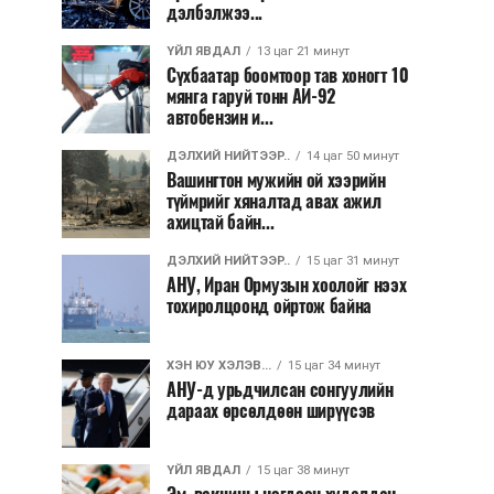
дэлбэлжээ...
ҮЙЛ ЯВДАЛ
13 цаг 21 минут
Сүхбаатар боомтоор тав хоногт 10
мянга гаруй тонн АИ-92
автобензин и...
ДЭЛХИЙ НИЙТЭЭР..
14 цаг 50 минут
Вашингтон мужийн ой хээрийн
түймрийг хяналтад авах ажил
ахицтай байн...
ДЭЛХИЙ НИЙТЭЭР..
15 цаг 31 минут
АНУ, Иран Ормузын хоолойг нээх
тохиролцоонд ойртож байна
ХЭН ЮУ ХЭЛЭВ...
15 цаг 34 минут
АНУ-д урьдчилсан сонгуулийн
дараах өрсөлдөөн ширүүсэв
ҮЙЛ ЯВДАЛ
15 цаг 38 минут