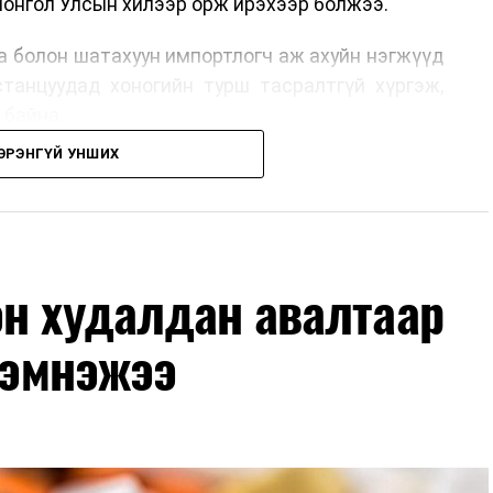
Монгол Улсын хилээр орж ирэхээр болжээ.
га болон шатахуун импортлогч аж ахуйн нэгжүүд
станцуудад хоногийн турш тасралтгүй хүргэж,
 байна.
ЭРЭНГҮЙ УНШИХ
эн худалдан авалтаар
 хэмнэжээ