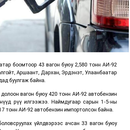
атар боомтоор 43 вагон буюу 2,580 тонн АИ-92
лгойт, Аршаант, Дархан, Эрдэнэт, Улаанбаатар
дад буулгаж байна.
 долоон вагон буюу 420 тонн АИ-92 автобензин
өнүүд рүү илгээжээ. Наймдугаар сарын 1-5-ны
17 тонн АИ-92 автобензин импортолсон байна.
боловсруулах үйлдвэрээс ачсан 33 вагон буюу