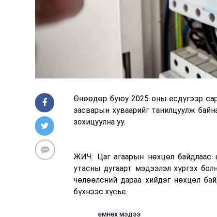
Өнөөдөр буюу 2025 оны есдүгээр сар
засварын хуваарийг танилцуулж байна.
зохицуулна уу.
ЖИЧ: Цаг агаарын нөхцөл байдлаас ш
утасны дугаарт мэдээлэл хүргэх бол
чөлөөлсний дараа хийдэг нөхцөл бай
бүхнээс хүсье.
ӨМНӨХ МЭДЭЭ