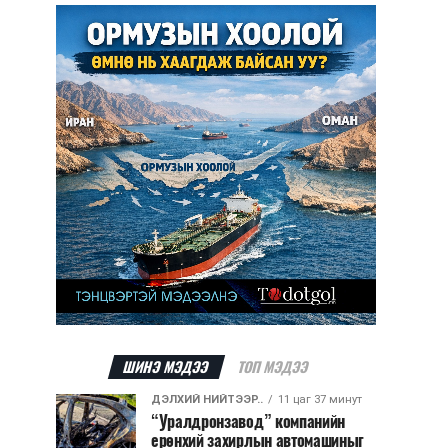
ШИНЭ МЭДЭЭ
ТОП МЭДЭЭ
ДЭЛХИЙ НИЙТЭЭР..
11 цаг 37 минут
“Уралдронзавод” компанийн
ерөнхий захирлын автомашиныг