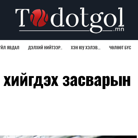
ҮЙЛ ЯВДАЛ
ДЭЛХИЙ НИЙТЭЭР..
ХЭН ЮУ ХЭЛЭВ...
ЧӨЛӨӨТ БҮС
 хийгдэх засварын