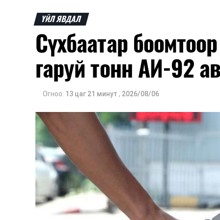
ҮЙЛ ЯВДАЛ
Сүхбаатар боомтоор 
гаруй тонн АИ-92 а
Огноо:
13 цаг 21 минут
,
2026/08/06