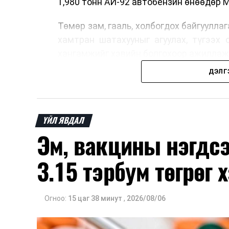
1,980 тонн АИ-92 автобензин өнөөдөр 
Төмөр зам, гааль, холбогдох байгуулла
хамтран шатахууныг агуулах, түгээх 
хангамжийг хэвийн болгохоор ажиллаж
ДЭЛГ
ҮЙЛ ЯВДАЛ
Эм, вакцины нэгдс
3.15 тэрбум төгрөг
Огноо:
15 цаг 38 минут
,
2026/08/06