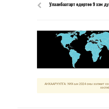
Улаанбаатарт өдөртөө 9 хэм д
АНХААРУУЛГА: УИХ-ын 2024 оны ээлжит сон
хэсги