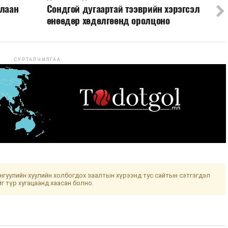
улаан
Сондгой дугаартай тээврийн хэрэгсэл
өнөөдөр хөдөлгөөнд оролцоно
СУРТАЛЧИЛГАА
гуулийн хуулийн холбогдох заалтын хүрээнд тус сайтын сэтгэгдэл
йг түр хугацаанд хаасан болно.