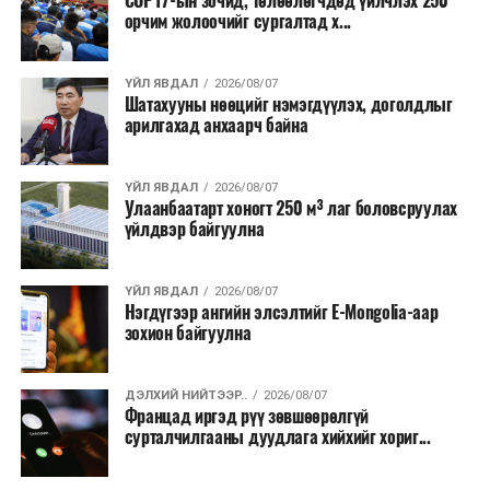
COP17-ын зочид, төлөөлөгчдөд үйлчлэх 250
Одоогоор АНУ даяар 13 мужид 90 гаруй томоохон ой,
орчим жолоочийг сургалтад х...
хээрийн түймэр идэвхтэй үргэлжилж байгаагийн
талаас илүү нь Орегон болон Вашингтон мужид
ҮЙЛ ЯВДАЛ
2026/08/07
бүртгэгдсэн байна. Цаг уурын байгууллагууд ойрын
Шатахууны нөөцийг нэмэгдүүлэх, доголдлыг
өдрүүдэд агаарын температур дахин огцом
арилгахад анхаарч байна
нэмэгдэж, хуурайшилт эрчимжих төлөвтэй байгааг
анхааруулсан бөгөөд энэ нь гал унтраах ажиллагаанд
ҮЙЛ ЯВДАЛ
2026/08/07
шинэ сорилт учруулж болзошгүйг онцолжээ.
Улаанбаатарт хоногт 250 м³ лаг боловсруулах
үйлдвэр байгуулна
ҮЙЛ ЯВДАЛ
2026/08/07
Нэгдүгээр ангийн элсэлтийг E-Mongolia-аар
зохион байгуулна
ДЭЛХИЙ НИЙТЭЭР..
2026/08/07
Францад иргэд рүү зөвшөөрөлгүй
сурталчилгааны дуудлага хийхийг хориг...