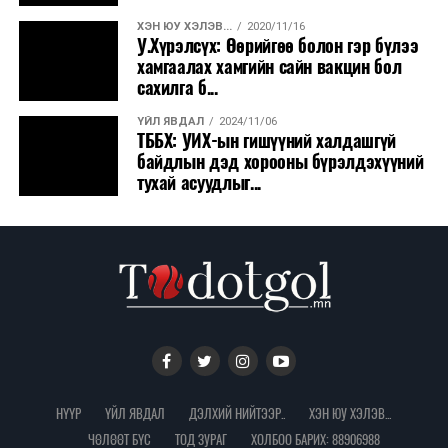
ХЭН ЮУ ХЭЛЭВ...
2020/11/16
ДЭЛХИЙ НИЙТЭЭР..
2026/08/06
У.Хүрэлсүх: Өөрийгөө болон гэр бүлээ
Вашингтон мужийн ой хээрийн түймрийг
хамгаалах хамгийн сайн вакцин бол
хяналтад авах ажил ахицтай байн...
сахилга б...
ҮЙЛ ЯВДАЛ
2024/11/06
ДЭЛХИЙ НИЙТЭЭР..
2026/08/06
ТББХ: УИХ-ын гишүүний халдашгүй
АНУ, Иран Ормузын хоолойг нээх тохиролцоонд
байдлын дэд хорооны бүрэлдэхүүний
ойртож байна
тухай асуудлыг...
ХЭН ЮУ ХЭЛЭВ...
2026/08/06
АНУ-д урьдчилсан сонгуулийн дараах
өрсөлдөөн ширүүсэв
ҮЙЛ ЯВДАЛ
2026/08/06
Эм, вакцины нэгдсэн худалдан авалтаар 3.15
тэрбум төгрөг хэмнэжээ
НҮҮР
ҮЙЛ ЯВДАЛ
ДЭЛХИЙ НИЙТЭЭР..
ХЭН ЮУ ХЭЛЭВ...
ҮЙЛ ЯВДАЛ
2026/08/06
Нэгдүгээр ангийн элсэлтийг E-Mongolia-аар
ЧӨЛӨӨТ БҮС
ТОД ЗУРАГ
ХОЛБОО БАРИХ: 88906988