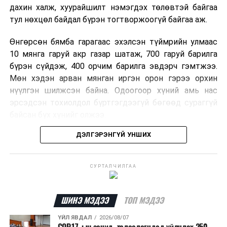
дахин халж, хуурайшилт нэмэгдэх төлөвтэй байгаа
тул нөхцөл байдал бүрэн тогтворжоогүй байгаа аж.
Өнгөрсөн бямба гарагаас эхэлсэн түймрийн улмаас
10 мянга гаруй акр газар шатаж, 700 гаруй барилга
бүрэн сүйдэж, 400 орчим барилга эвдэрч гэмтжээ.
Мөн хэдэн арван мянган иргэн орон гэрээ орхин
нүүлгэн шилжсэн байна. Одоогоор хүний амь нас
эрсэдсэн тохиолдол бүртгэгдээгүй бөгөөд сураггүй
байсан бүх хүнийг олжээ.
ДЭЛГЭРЭНГҮЙ УНШИХ
Албаныхны мэдээлснээр түймрийн нэг голомтыг
санаатайгаар тавьсан байж болзошгүй хэрэгт 37
настай Аарон Фариначчиг баривчилж, галдан
СУРТАЛЧИЛГАА
шатаасан гэх үндэслэлээр эрүүгийн хэрэг үүсгэн
шалгаж байна. Харин бусад хоёр түймрийн
шалтгааныг үргэлжлүүлэн тогтоож байгаа бөгөөд
ШИНЭ МЭДЭЭ
ТОП МЭДЭЭ
аянгын улмаас үүсээгүй гэж үзэж байгаа аж.
ҮЙЛ ЯВДАЛ
2026/08/07