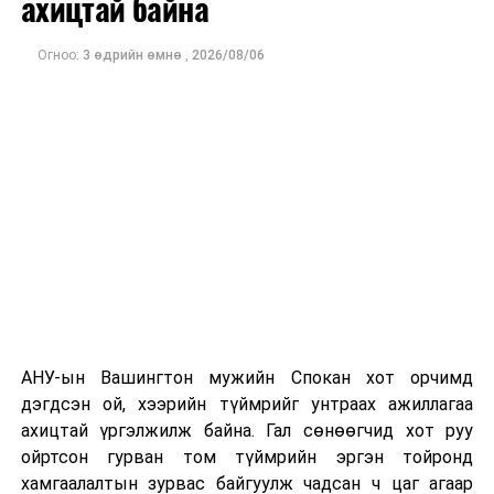
ахицтай байна
тэрбум рубльд хүрсэн гэж РБК мэдээлсэн байна.
Огноо:
3 өдрийн өмнө
,
2026/08/06
Одоогоор дэлбэрэлтийн шалтгаан, хэрэгт холбоотой
этгээдүүдийн талаар дэлгэрэнгүй мэдээлэл гараагүй
байна.
АНУ-ын Вашингтон мужийн Спокан хот орчимд
дэгдсэн ой, хээрийн түймрийг унтраах ажиллагаа
ахицтай үргэлжилж байна. Гал сөнөөгчид хот руу
ойртсон гурван том түймрийн эргэн тойронд
хамгаалалтын зурвас байгуулж чадсан ч цаг агаар