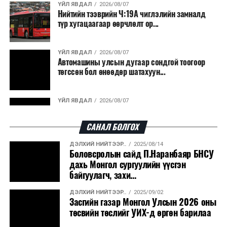
ҮЙЛ ЯВДАЛ
2026/08/07
Нийтийн тээврийн Ч:19А чиглэлийн замналд
түр хугацаагаар өөрчлөлт ор...
ҮЙЛ ЯВДАЛ
2026/08/07
Автомашины улсын дугаар сондгой тоогоор
төгссөн бол өнөөдөр шатахуун...
ҮЙЛ ЯВДАЛ
2026/08/07
Улаанбаатарт өдөртөө 30 хэм дулаан
САНАЛ БОЛГОХ
ДЭЛХИЙ НИЙТЭЭР..
2025/08/14
ДЭЛХИЙ НИЙТЭЭР..
2026/08/06
Боловсролын сайд П.Наранбаяр БНСУ
“Уралдронзавод” компанийн ерөнхий
дахь Монгол сургуулийн үүсгэн
захирлын автомашиныг дэлбэлжээ...
байгуулагч, захи...
ДЭЛХИЙ НИЙТЭЭР..
2025/09/02
ҮЙЛ ЯВДАЛ
2026/08/06
Засгийн газар Монгол Улсын 2026 оны
Сүхбаатар боомтоор тав хоногт 10 мянга гаруй
төсвийн төслийг УИХ-д өргөн барилаа
тонн АИ-92 автобензин и...