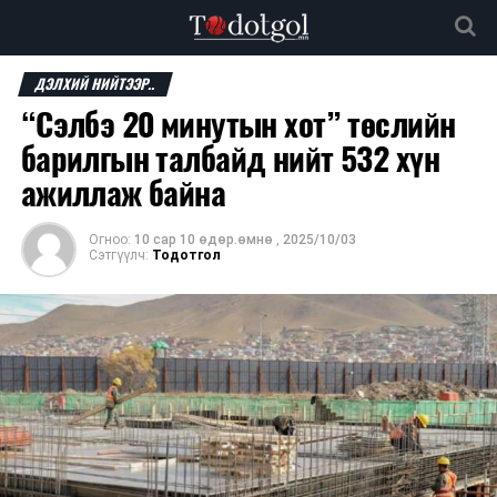
ДЭЛХИЙ НИЙТЭЭР..
“Сэлбэ 20 минутын хот” төслийн
барилгын талбайд нийт 532 хүн
ажиллаж байна
Огноо:
10 сар 10 өдөр.өмнө
,
2025/10/03
Сэтгүүлч:
Тодотгол