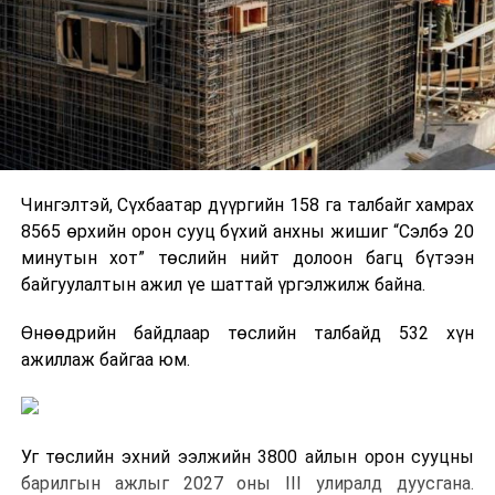
Чингэлтэй, Сүхбаатар дүүргийн 158 га талбайг хамрах
8565 өрхийн орон сууц бүхий анхны жишиг “Сэлбэ 20
минутын хот” төслийн нийт долоон багц бүтээн
байгуулалтын ажил үе шаттай үргэлжилж байна.
Өнөөдрийн байдлаар төслийн талбайд 532 хүн
ажиллаж байгаа юм.
Уг төслийн эхний ээлжийн 3800 айлын орон сууцны
барилгын ажлыг 2027 оны III улиралд дуусгана.