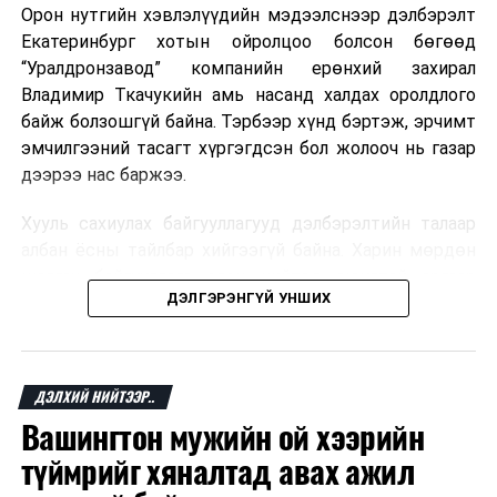
Орон нутгийн хэвлэлүүдийн мэдээлснээр дэлбэрэлт
Мароккогийн хөдөлмөр эрхлэлтийн сайд мэдэгджээ.
Екатеринбург хотын ойролцоо болсон бөгөөд
“Уралдронзавод” компанийн ерөнхий захирал
Владимир Ткачукийн амь насанд халдах оролдлого
байж болзошгүй байна. Тэрбээр хүнд бэртэж, эрчимт
эмчилгээний тасагт хүргэгдсэн бол жолооч нь газар
дээрээ нас баржээ.
Хууль сахиулах байгууллагууд дэлбэрэлтийн талаар
албан ёсны тайлбар хийгээгүй байна. Харин мөрдөн
шалгах байгууллага олон нийтэд аюултай аргаар
ДЭЛГЭРЭНГҮЙ УНШИХ
хүний амь насанд халдахыг завдсан гэх үндэслэлээр
эрүүгийн хэрэг үүсгэсэн талаар эх сурвалж
мэдээлжээ.
ДЭЛХИЙ НИЙТЭЭР..
“Уралдронзавод” компани 2023 онд Екатеринбург
Вашингтон мужийн ой хээрийн
хотод байгуулагдсан бөгөөд нисгэгчгүй нисэх
төхөөрөмж үйлдвэрлэдэг аж. Тус компанийн 2025
түймрийг хяналтад авах ажил
оны орлого 6.2 тэрбум рубль, цэвэр ашиг нь 1.9