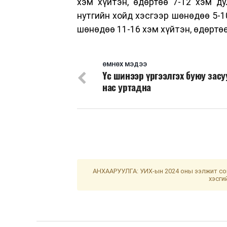
хэм хүйтэн, өдөртөө 7-12 хэм ду
нутгийн хойд хэсгээр шөнөдөө 5-10
шөнөдөө 11-16 хэм хүйтэн, өдөртөө
ӨМНӨХ МЭДЭЭ
Үс шинээр үргээлгэх буюу зас
нас уртадна
АНХААРУУЛГА: УИХ-ын 2024 оны ээлжит сон
хэсги