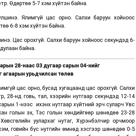
тр. Өдөртөө 5-7 хэм хүйтэн байна.
лшинэ. Ялимгүй цас орно. Салхи баруун хойноос
өө 6-8 хэм хүйтэн байна.
инэ. Цас орохгүй. Салхи баруун хойноос секундэд 6-
 дулаан байна.
сарын 28-наас 03 дугаар сарын 04-нийг
г агаарын урьдчилсан төлөв
имгүй цас орно, бусад хугацаанд цас орохгүй. Салхи
р, 28-нд говь, тал, хээрийн нутгаар секундэд 12-14
сарын 1-нээс ихэнх нутгаар хүйтний эрч суларч Увс
хан голын эх, Тэс голын хөндийгөөр шөнөдөө 23-28
 Хөвсгөлийн уулархаг нутаг, Хүрэнбэлчир орчмоор
хэм, говийн бүс нутгийн өмнөд хэсгээр шөнөдөө 0-5