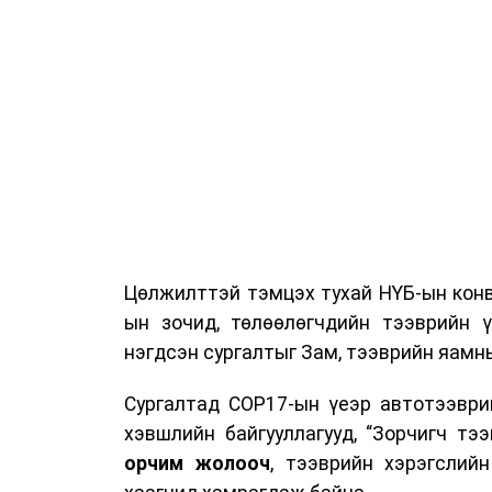
Цөлжилттэй тэмцэх тухай НҮБ-ын конв
ын зочид, төлөөлөгчдийн тээврийн 
нэгдсэн сургалтыг Зам, тээврийн яамны
Сургалтад COP17-ын үеэр автотээври
хэвшлийн байгууллагууд, “Зорчигч тээвэ
орчим жолооч
, тээврийн хэрэгслий