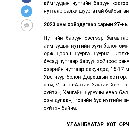
аймгуудын нутгийн баруун хэсгээ
нутгаар салхи шуургатай байхыг а
2023 оны хоёрдугаар сарын 27-ны 
Нутгийн баруун хэсгээр багавтар
аймгуудын нутгийн зүүн болон өмн
орж, цасан шуурга шуурна. Салхи
бусад нутгаар баруун хойноос секу
хээрийн нутгаар секундэд 15-17 м
Увс нуур болон Дархадын хотгор, 
хэм, Монгол-Алтай, Хангай, Хөвсгө
хүйтэн, Хангайн нурууны өвөр бэл
хэм дулаан, говийн бүс нутгийн өм
хүйтэн байна.
УЛААНБААТАР ХОТ ОРЧ