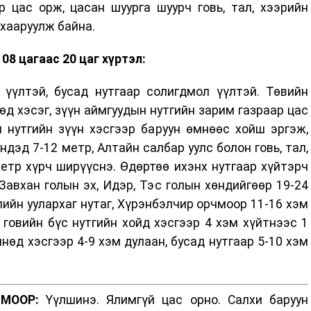
р цас орж, цасан шуурга шуурч говь, тал, хээрийн
нхааруулж байна.
08 цагаас 20 цаг хүртэл:
 үүлтэй, бусад нутгаар солигдмол үүлтэй. Төвийн
өд хэсэг, зүүн аймгуудын нутгийн зарим газраар цас
 нутгийн зүүн хэсгээр баруун өмнөөс хойш эргэж,
ндэд 7-12 метр, Алтайн салбар уулс болон говь, тал,
етр хүрч ширүүснэ. Өдөртөө ихэнх нутгаар хүйтэрч
Завхан голын эх, Идэр, Тэс голын хөндийгөөр 19-24
лийн уулархаг нутаг, Хүрэнбэлчир орчмоор 11-16 хэм
, говийн бүс нутгийн хойд хэсгээр 4 хэм хүйтнээс 1
нөд хэсгээр 4-9 хэм дулаан, бусад нутгаар 5-10 хэм
МООР:
Үүлшинэ. Ялимгүй цас орно. Салхи баруун