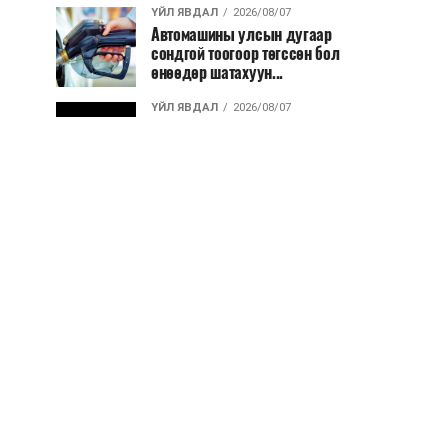
ҮЙЛ ЯВДАЛ
2026/08/07
Автомашины улсын дугаар
сондгой тоогоор төгссөн бол
өнөөдөр шатахуун...
ҮЙЛ ЯВДАЛ
2026/08/07
Улаанбаатарт өдөртөө 30 хэм
дулаан
ДЭЛХИЙ НИЙТЭЭР..
2026/08/06
“Уралдронзавод” компанийн
ерөнхий захирлын автомашиныг
дэлбэлжээ...
ҮЙЛ ЯВДАЛ
2026/08/06
Сүхбаатар боомтоор тав хоногт 10
мянга гаруй тонн АИ-92
автобензин и...
ДЭЛХИЙ НИЙТЭЭР..
2026/08/06
Вашингтон мужийн ой хээрийн
түймрийг хяналтад авах ажил