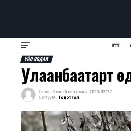
НҮҮР
ҮЙЛ ЯВДАЛ
Улаанбаатарт өд
Огноо:
3 жил 5 сар.өмнө
,
2023/02/27
Сэтгүүлч:
Тодотгол