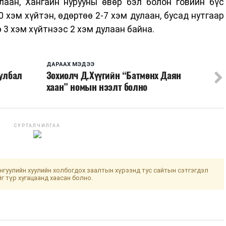
лаан, Хангайн нурууны өвөр бэл болон говийн бүс
 хэм хүйтэн, өдөртөө 2-7 хэм дулаан, бусад нутгаар
 3 хэм хүйтнээс 2 хэм дулаан байна.
ДАРААХ МЭДЭЭ
уулбал
Зохиолч Д.Хүүгийн “Батмөнх Даян
хаан” номын нээлт болно
СУРТАЛЧИЛГАА
гуулийн хуулийн холбогдох заалтын хүрээнд тус сайтын сэтгэгдэл
йг түр хугацаанд хаасан болно.