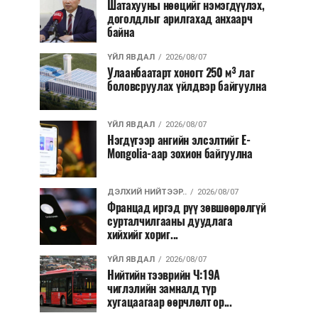
Шатахууны нөөцийг нэмэгдүүлэх,
доголдлыг арилгахад анхаарч
байна
ҮЙЛ ЯВДАЛ
2026/08/07
Улаанбаатарт хоногт 250 м³ лаг
боловсруулах үйлдвэр байгуулна
ҮЙЛ ЯВДАЛ
2026/08/07
Нэгдүгээр ангийн элсэлтийг E-
Mongolia-аар зохион байгуулна
ДЭЛХИЙ НИЙТЭЭР..
2026/08/07
Францад иргэд рүү зөвшөөрөлгүй
сурталчилгааны дуудлага
хийхийг хориг...
ҮЙЛ ЯВДАЛ
2026/08/07
Нийтийн тээврийн Ч:19А
чиглэлийн замналд түр
хугацаагаар өөрчлөлт ор...