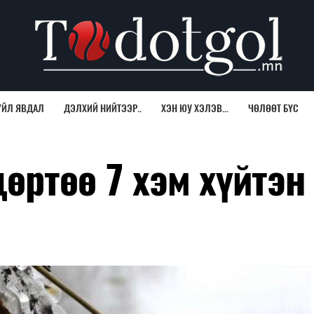
ҮЙЛ ЯВДАЛ
ДЭЛХИЙ НИЙТЭЭР..
ХЭН ЮУ ХЭЛЭВ...
ЧӨЛӨӨТ БҮС
өртөө 7 хэм хүйтэн