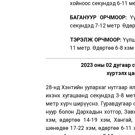
хойноос секундэд 6-11 ме
БАГАНУУР ОРЧМООР:
Үү
секундэд 7-12 метр Өдөрт
ТЭРЭЛЖ ОРЧМООР:
Үүлш
11 метр. Өдөртөө 6-8 хэм
2023 оны 02 дугаар 
хүртэлх ца
28-нд Хэнтийн уулархаг нутгаар ял
ихэнх хугацаанд секундэд 3-8 мет
метр хүрч ширүүснэ. Гуравдугаар 
нуур болон Дархадын хотгор, Зав
хэм, өдөртөө 14-19 хэм, Хангай,
шөнөдөө 17-22 хэм, өдөртөө 6-11 