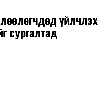
өлөөлөгчдөд үйлчлэх
йг сургалтад