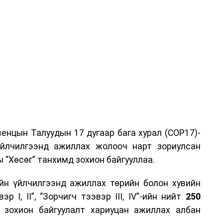
енцын Талуудын 17 дугаар бага хурал (COP17)-
үйлчилгээнд ажиллах жолооч нарт зориулсан
 “Хөсөг” танхимд зохион байгууллаа.
йн үйлчилгээнд ажиллах төрийн болон хувийн
р I, II”, “Зорчигч тээвэр III, IV”-ийн нийт
250
н зохион байгуулалт хариуцан ажиллах албан