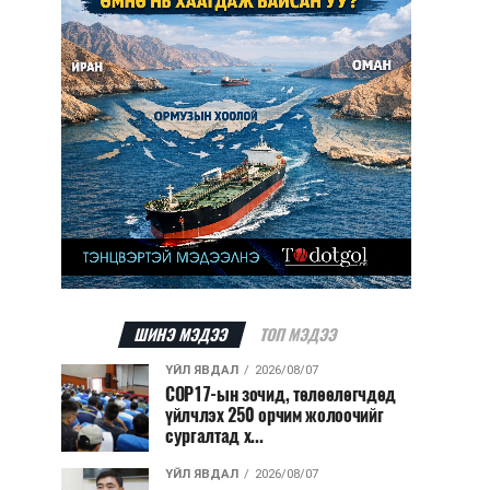
ШИНЭ МЭДЭЭ
ТОП МЭДЭЭ
ҮЙЛ ЯВДАЛ
2026/08/07
COP17-ын зочид, төлөөлөгчдөд
үйлчлэх 250 орчим жолоочийг
сургалтад х...
ҮЙЛ ЯВДАЛ
2026/08/07