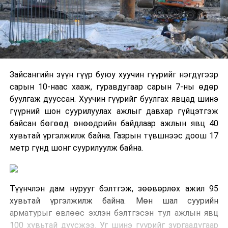
Зайсангийн зүүн гүүр буюу хуучин гүүрийг нэгдүгээр
сарын 10-наас хааж, гуравдугаар сарын 7-ны өдөр
буулгаж дууссан. Хуучин гүүрийг буулгах явцад шинэ
гүүрний шон суурилуулах ажлыг давхар гүйцэтгэж
байсан бөгөөд өнөөдрийн байдлаар ажлын явц 40
хувьтай үргэлжилж байна. Газрын түвшнээс доош 17
метр гүнд шонг суурилуулж байна.
Түүнчлэн дам нурууг бэлтгэж, зөөвөрлөх ажил 95
хувьтай үргэлжилж байна. Мөн шал суурийн
арматурыг өвлөөс эхлэн бэлтгэсэн тул ажлын явц
100 хувьтай дуусжээ. Уг шинэ гүүрийг зургаадугаар