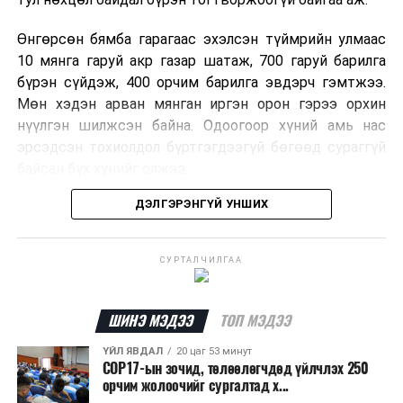
Өнгөрсөн бямба гарагаас эхэлсэн түймрийн улмаас
10 мянга гаруй акр газар шатаж, 700 гаруй барилга
бүрэн сүйдэж, 400 орчим барилга эвдэрч гэмтжээ.
Мөн хэдэн арван мянган иргэн орон гэрээ орхин
нүүлгэн шилжсэн байна. Одоогоор хүний амь нас
эрсэдсэн тохиолдол бүртгэгдээгүй бөгөөд сураггүй
байсан бүх хүнийг олжээ.
ДЭЛГЭРЭНГҮЙ УНШИХ
Албаныхны мэдээлснээр түймрийн нэг голомтыг
санаатайгаар тавьсан байж болзошгүй хэрэгт 37
настай Аарон Фариначчиг баривчилж, галдан
СУРТАЛЧИЛГАА
шатаасан гэх үндэслэлээр эрүүгийн хэрэг үүсгэн
шалгаж байна. Харин бусад хоёр түймрийн
шалтгааныг үргэлжлүүлэн тогтоож байгаа бөгөөд
ШИНЭ МЭДЭЭ
ТОП МЭДЭЭ
аянгын улмаас үүсээгүй гэж үзэж байгаа аж.
ҮЙЛ ЯВДАЛ
20 цаг 53 минут
COP17-ын зочид, төлөөлөгчдөд үйлчлэх 250
Одоогоор АНУ даяар 13 мужид 90 гаруй томоохон ой,
орчим жолоочийг сургалтад х...
хээрийн түймэр идэвхтэй үргэлжилж байгаагийн