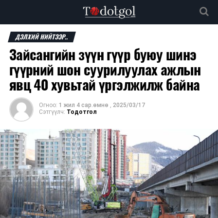
ДЭЛХИЙ НИЙТЭЭР..
Зайсангийн зүүн гүүр буюу шинэ
гүүрний шон суурилуулах ажлын
явц 40 хувьтай үргэлжилж байна
Огноо:
1 жил 4 сар.өмнө
,
2025/03/17
Сэтгүүлч:
Тодотгол