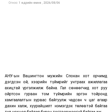
Огноо:
1 өдрийн өмнө
,
2026/08/06
Одоогоор дэлбэрэлтийн шалтгаан, хэрэгт холбоотой
этгээдүүдийн талаар дэлгэрэнгүй мэдээлэл гараагүй
байна.
АНУ-ын Вашингтон мужийн Спокан хот орчимд
дэгдсэн ой, хээрийн түймрийг унтраах ажиллагаа
ахицтай үргэлжилж байна. Гал сөнөөгчид хот руу
ойртсон гурван том түймрийн эргэн тойронд
хамгаалалтын зурвас байгуулж чадсан ч цаг агаар
дахин халж, хуурайшилт нэмэгдэх төлөвтэй байгаа
тул нөхцөл байдал бүрэн тогтворжоогүй байгаа аж.