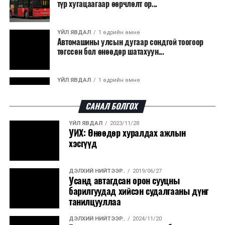
түр хугацаагаар өөрчлөлт ор...
ҮЙЛ ЯВДАЛ
1 өдрийн өмнө
Автомашины улсын дугаар сондгой тоогоор
төгссөн бол өнөөдөр шатахуун...
ҮЙЛ ЯВДАЛ
1 өдрийн өмнө
Улаанбаатарт өдөртөө 30 хэм дулаан
САНАЛ БОЛГОХ
ҮЙЛ ЯВДАЛ
2023/11/28
ДЭЛХИЙ НИЙТЭЭР..
2026/08/06
УИХ: Өнөөдөр хуралдах ажлын
“Уралдронзавод” компанийн ерөнхий
хэсгүүд
захирлын автомашиныг дэлбэлжээ...
ДЭЛХИЙ НИЙТЭЭР..
2019/06/27
ҮЙЛ ЯВДАЛ
2026/08/06
Усанд автагдсан орон сууцны
Сүхбаатар боомтоор тав хоногт 10 мянга гаруй
барилгуудад хийсэн судалгааны дүнг
тонн АИ-92 автобензин и...
танилцууллаа
ДЭЛХИЙ НИЙТЭЭР..
2024/11/20
ДЭЛХИЙ НИЙТЭЭР..
2026/08/06