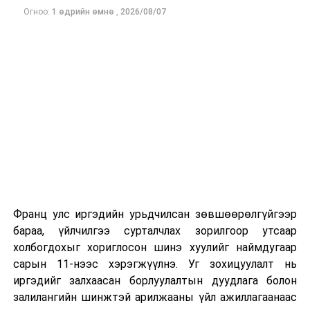
Огноо:
1 өдрийн өмнө
,
2026/08/07
НЗДТГ-ЫН ХЭВЛЭЛ МЭДЭЭЛЭЛ, ОЛОН НИЙТТЭЙ
ХАРИЛЦАХ ХЭЛТЭС
ДАРААХ МЭДЭЭ
Энэ сарын 19-нд хууль зүйн зөвлөгөө үнэ төлбөргүй
өгөх өдөрлөг болно
ӨМНӨХ МЭДЭЭ
Улаанбурханы эсрэг вакцинд нөхөж хамрагдаж болно
Франц улс иргэдийн урьдчилсан зөвшөөрөлгүйгээр
бараа, үйлчилгээ сурталчлах зорилгоор утсаар
холбогдохыг хориглосон шинэ хуулийг наймдугаар
сарын 11-нээс хэрэгжүүлнэ. Уг зохицуулалт нь
иргэдийг залхаасан борлуулалтын дуудлага болон
залилангийн шинжтэй арилжааны үйл ажиллагаанаас