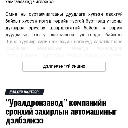
хамгаалахад чиглэжээ.
Өмнө нь сурталчилгааны дуудлага хүлээн авахгүй
байхыг хүссэн иргэд төрийн тусгай бүртгэлд утасны
дугаараа оруулах шаардлагатай байсан ч зарим
дуудлагын төв уг жагсаалтыг үл тоодог байжээ.
Шинэ хуулиар харин аж ахуйн нэгжүүд хэрэглэгчээс
урьдчилан зөвшөөрөл аваагүй тохиолдолд
сурталчилгааны зорилгоор утсаар холбогдох эрхгүй
болно. Иргэн өгсөн зөвшөөрлөө хүссэн үедээ цуцлах
ДЭЛГЭРЭНГҮЙ УНШИХ
боломжтой.
Францын эрх баригчдын тооцоолсноор тус улсын
иргэдийн дөрөвний гурав орчим нь долоо хоног бүр
ДЭЛХИЙ НИЙТЭЭР..
дор хаяж нэг удаа хүсээгүй сурталчилгааны дуудлага
“Уралдронзавод” компанийн
хүлээн авдаг бөгөөд олон хүн үүнээс ч олон
ерөнхий захирлын автомашиныг
дуудлагад өртдөг байна. Хэрэглэгчийн эрхийг
хамгаалах 11 байгууллага 2024 онд хамтран
дэлбэлжээ
шаардлага гаргаж, суурин болон гар утас руу ирдэг