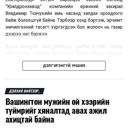
“Уралдронзавод” компанийн ерөнхий захирал
Владимир Ткачукийн амь насанд халдах оролдлого
байж болзошгүй байна. Тэрбээр хүнд бэртэж, эрчимт
эмчилгээний тасагт хүргэгдсэн бол жолооч нь газар
дээрээ нас баржээ.
Хууль сахиулах байгууллагууд дэлбэрэлтийн талаар
албан ёсны тайлбар хийгээгүй байна. Харин мөрдөн
шалгах байгууллага олон нийтэд аюултай аргаар
ДЭЛГЭРЭНГҮЙ УНШИХ
хүний амь насанд халдахыг завдсан гэх үндэслэлээр
эрүүгийн хэрэг үүсгэсэн талаар эх сурвалж
мэдээлжээ.
ДЭЛХИЙ НИЙТЭЭР..
“Уралдронзавод” компани 2023 онд Екатеринбург
Вашингтон мужийн ой хээрийн
хотод байгуулагдсан бөгөөд нисгэгчгүй нисэх
төхөөрөмж үйлдвэрлэдэг аж. Тус компанийн 2025
түймрийг хяналтад авах ажил
оны орлого 6.2 тэрбум рубль, цэвэр ашиг нь 1.9
ахицтай байна
тэрбум рубльд хүрсэн гэж РБК мэдээлсэн байна.