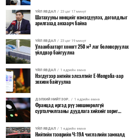
талаас илүү нь Орегон болон Вашингтон мужид
ҮЙЛ ЯВДАЛ
23 цаг 17 минут
бүртгэгдсэн байна. Цаг уурын байгууллагууд ойрын
Шатахууны нөөцийг нэмэгдүүлэх, доголдлыг
өдрүүдэд агаарын температур дахин огцом
арилгахад анхаарч байна
нэмэгдэж, хуурайшилт эрчимжих төлөвтэй байгааг
анхааруулсан бөгөөд энэ нь гал унтраах ажиллагаанд
ҮЙЛ ЯВДАЛ
23 цаг 19 минут
шинэ сорилт учруулж болзошгүйг онцолжээ.
Улаанбаатарт хоногт 250 м³ лаг боловсруулах
үйлдвэр байгуулна
ҮЙЛ ЯВДАЛ
1 өдрийн өмнө
Нэгдүгээр ангийн элсэлтийг E-Mongolia-аар
зохион байгуулна
ДЭЛХИЙ НИЙТЭЭР..
1 өдрийн өмнө
Францад иргэд рүү зөвшөөрөлгүй
сурталчилгааны дуудлага хийхийг хориг...
ҮЙЛ ЯВДАЛ
1 өдрийн өмнө
Нийтийн тээврийн Ч:19А чиглэлийн замналд