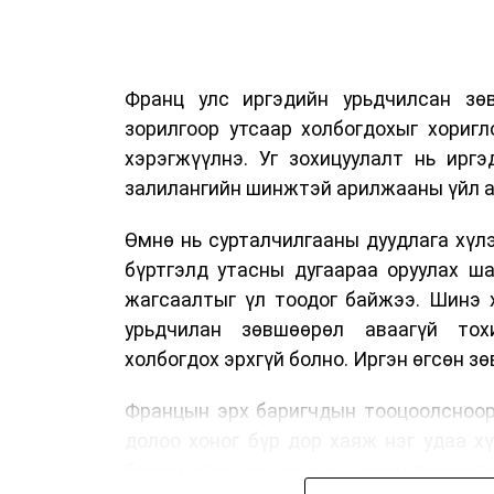
Франц улс иргэдийн урьдчилсан зөв
зорилгоор утсаар холбогдохыг хориг
хэрэгжүүлнэ. Уг зохицуулалт нь ирг
залилангийн шинжтэй арилжааны үйл а
Өмнө нь сурталчилгааны дуудлага хүлэ
бүртгэлд утасны дугаараа оруулах ш
жагсаалтыг үл тоодог байжээ. Шинэ 
урьдчилан зөвшөөрөл аваагүй тох
холбогдох эрхгүй болно. Иргэн өгсөн з
Францын эрх баригчдын тооцоолсноор
долоо хоног бүр дор хаяж нэг удаа х
бөгөөд олон хүн үүнээс ч олон дуудлаг