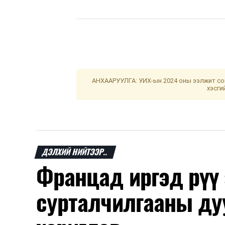
АНХААРУУЛГА: УИХ-ын 2024 оны ээлжит сон
хэсги
ДЭЛХИЙ НИЙТЭЭР..
Францад иргэд рүү
сурталчилгааны ду