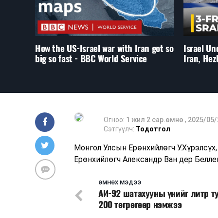
How the US-Israel war with Iran got so
Israel Un
big so fast - BBC World Service
Iran, Hez
Огноо:
1 жил 2 сар.өмнө
,
2025/05/
Сэтгүүлч:
Тодотгол
Монгол Улсын Ерөнхийлөгч У.Хүрэлсүх
Ерөнхийлөгч Александр Ван дер Белле
ӨМНӨХ МЭДЭЭ
АИ-92 шатахууны үнийг литр т
200 төгрөгөөр нэмжээ