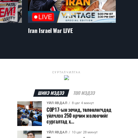
Iran Israel War LIVE
СУРТАЛЧИЛГАА
ШИНЭ МЭДЭЭ
ТОП МЭДЭЭ
ҮЙЛ ЯВДАЛ
8 цаг 4 минут
COP17-ын зочид, төлөөлөгчдөд
үйлчлэх 250 орчим жолоочийг
сургалтад х...
ҮЙЛ ЯВДАЛ
10 цаг 28 минут