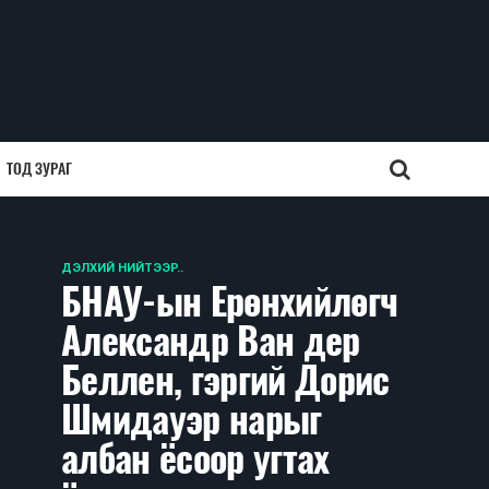
ТОД ЗУРАГ
ДЭЛХИЙ НИЙТЭЭР..
БНАУ-ын Ерөнхийлөгч
Александр Ван дер
Беллен, гэргий Дорис
Шмидауэр нарыг
албан ёсоор угтах