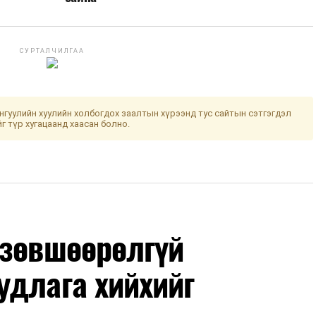
СУРТАЛЧИЛГАА
гуулийн хуулийн холбогдох заалтын хүрээнд тус сайтын сэтгэгдэл
йг түр хугацаанд хаасан болно.
 зөвшөөрөлгүй
удлага хийхийг