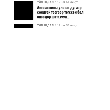
ҮЙЛ ЯВДАЛ
12 цаг 51 минут
Автомашины улсын дугаар
сондгой тоогоор төгссөн бол
өнөөдөр шатахуун...
ҮЙЛ ЯВДАЛ
12 цаг 55 минут
Улаанбаатарт өдөртөө 30 хэм
дулаан
ДЭЛХИЙ НИЙТЭЭР..
2026/08/06
“Уралдронзавод” компанийн
ерөнхий захирлын автомашиныг
дэлбэлжээ...
ҮЙЛ ЯВДАЛ
2026/08/06
Сүхбаатар боомтоор тав хоногт 10
мянга гаруй тонн АИ-92
автобензин и...
ДЭЛХИЙ НИЙТЭЭР..
2026/08/06
Вашингтон мужийн ой хээрийн
түймрийг хяналтад авах ажил