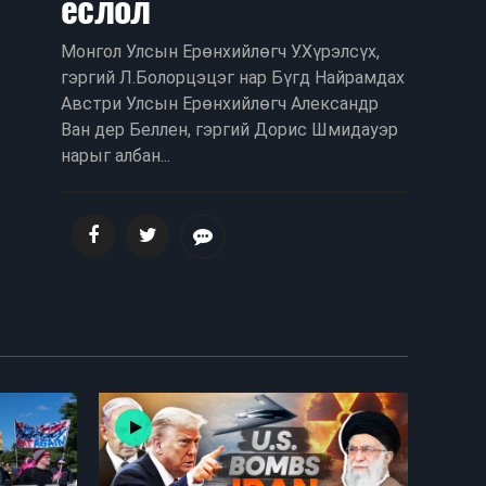
ёслол
Монгол Улсын Ерөнхийлөгч У.Хүрэлсүх,
гэргий Л.Болорцэцэг нар Бүгд Найрамдах
Австри Улсын Ерөнхийлөгч Александр
Ван дер Беллен, гэргий Дорис Шмидауэр
нарыг албан...