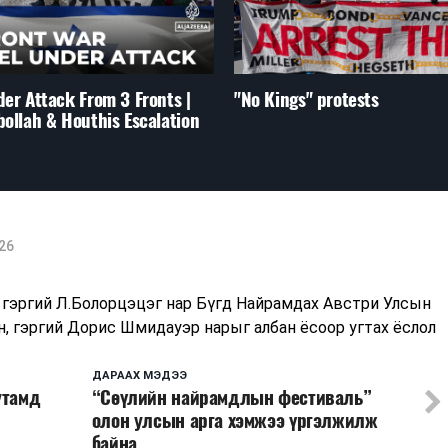
der Attack From 3 Fronts |
"No Kings" protests
bollah & Houthis Escalation
26
, гэргий Л.Болорцэцэг нар Бүгд Найрамдах Австри Улсын
н, гэргий Дорис Шмидауэр нарыг албан ёсоор угтах ёслол
ДАРААХ МЭДЭЭ
утамд
“Сөүлийн найрамдлын фестиваль”
олон улсын арга хэмжээ үргэлжилж
байна