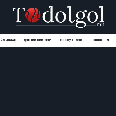
ҮЙЛ ЯВДАЛ
ДЭЛХИЙ НИЙТЭЭР..
ХЭН ЮУ ХЭЛЭВ...
ЧӨЛӨӨТ БҮС