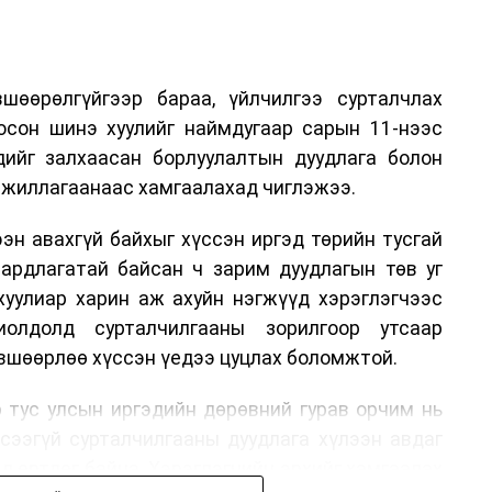
шөөрөлгүйгээр бараа, үйлчилгээ сурталчлах
лосон шинэ хуулийг наймдугаар сарын 11-нээс
эдийг залхаасан борлуулалтын дуудлага болон
жиллагаанаас хамгаалахад чиглэжээ.
эн авахгүй байхыг хүссэн иргэд төрийн тусгай
аардлагатай байсан ч зарим дуудлагын төв уг
хуулиар харин аж ахуйн нэгжүүд хэрэглэгчээс
иолдолд сурталчилгааны зорилгоор утсаар
өвшөөрлөө хүссэн үедээ цуцлах боломжтой.
 тус улсын иргэдийн дөрөвний гурав орчим нь
үсээгүй сурталчилгааны дуудлага хүлээн авдаг
ад өртдөг байна. Хэрэглэгчийн эрхийг хамгаалах