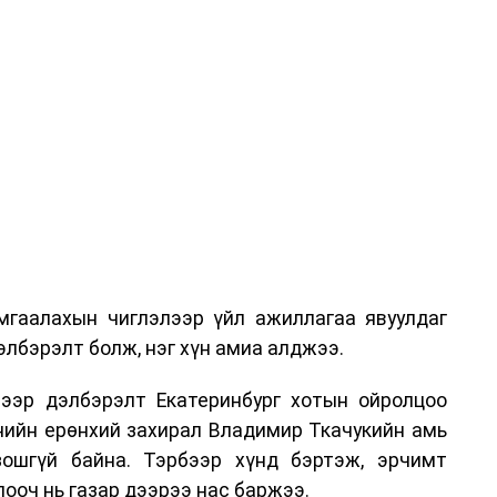
гаалахын чиглэлээр үйл ажиллагаа явуулдаг
лбэрэлт болж, нэг хүн амиа алджээ.
ээр дэлбэрэлт Екатеринбург хотын ойролцоо
нийн ерөнхий захирал Владимир Ткачукийн амь
ошгүй байна. Тэрбээр хүнд бэртэж, эрчимт
ооч нь газар дээрээ нас баржээ.