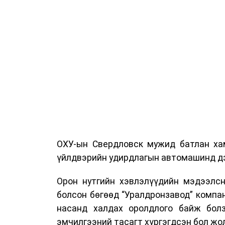
ОХУ-ын Свердловск мужид батлан хам
үйлдвэрийн удирдлагын автомашинд дэ
Орон нутгийн хэвлэлүүдийн мэдээлсн
болсон бөгөөд “Уралдронзавод” компа
насанд халдах оролдлого байж болз
эмчилгээний тасагт хүргэгдсэн бол жол