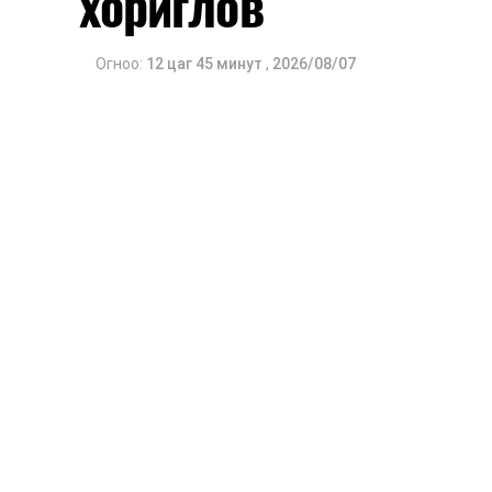
хориглов
Огноо:
12 цаг 45 минут
,
2026/08/07