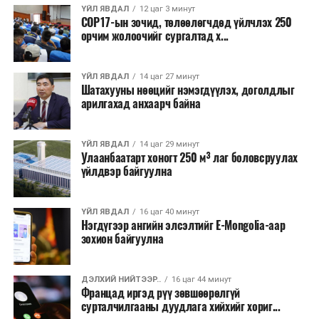
ҮЙЛ ЯВДАЛ
12 цаг 3 минут
COP17-ын зочид, төлөөлөгчдөд үйлчлэх 250
Одоогоор АНУ даяар 13 мужид 90 гаруй томоохон ой,
орчим жолоочийг сургалтад х...
хээрийн түймэр идэвхтэй үргэлжилж байгаагийн
талаас илүү нь Орегон болон Вашингтон мужид
ҮЙЛ ЯВДАЛ
14 цаг 27 минут
бүртгэгдсэн байна. Цаг уурын байгууллагууд ойрын
Шатахууны нөөцийг нэмэгдүүлэх, доголдлыг
өдрүүдэд агаарын температур дахин огцом
арилгахад анхаарч байна
нэмэгдэж, хуурайшилт эрчимжих төлөвтэй байгааг
анхааруулсан бөгөөд энэ нь гал унтраах ажиллагаанд
ҮЙЛ ЯВДАЛ
14 цаг 29 минут
шинэ сорилт учруулж болзошгүйг онцолжээ.
Улаанбаатарт хоногт 250 м³ лаг боловсруулах
үйлдвэр байгуулна
ҮЙЛ ЯВДАЛ
16 цаг 40 минут
Нэгдүгээр ангийн элсэлтийг E-Mongolia-аар
зохион байгуулна
ДЭЛХИЙ НИЙТЭЭР..
16 цаг 44 минут
Францад иргэд рүү зөвшөөрөлгүй
сурталчилгааны дуудлага хийхийг хориг...