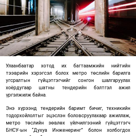
Улаанбаатар хотод их багтаамжийн нийтийн
тээврийн хэрэгсэл болох метро төслийн барилга
угсралтын гүйцэтгэгчийг сонгон шалгаруулах
хоёрдугаар шатны тендерийн бэлтгэл ажил
үргэлжилж байна.
Энэ хүрээнд тендерийн баримт бичиг, техникийн
тодорхойлолтыг эцэслэн боловсруулахаар ажиллаж,
метро төслийн зөвлөх үйлчилгээний гүйцэтгэгч
БНСУ-ын “Духуа Инженеринг” болон холбогдох