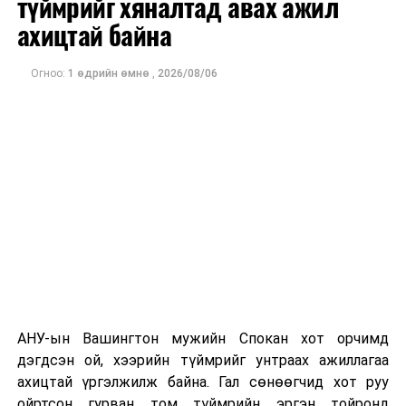
түймрийг хяналтад авах ажил
оны орлого 6.2 тэрбум рубль, цэвэр ашиг нь 1.9
ахицтай байна
тэрбум рубльд хүрсэн гэж РБК мэдээлсэн байна.
Огноо:
1 өдрийн өмнө
,
2026/08/06
Одоогоор дэлбэрэлтийн шалтгаан, хэрэгт холбоотой
этгээдүүдийн талаар дэлгэрэнгүй мэдээлэл гараагүй
байна.
АНУ-ын Вашингтон мужийн Спокан хот орчимд
дэгдсэн ой, хээрийн түймрийг унтраах ажиллагаа
ахицтай үргэлжилж байна. Гал сөнөөгчид хот руу
ойртсон гурван том түймрийн эргэн тойронд