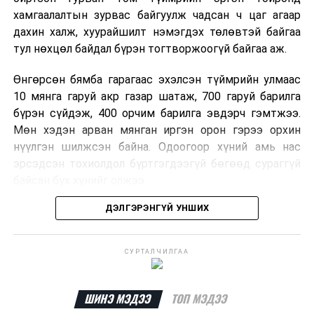
хамгаалалтын зурвас байгуулж чадсан ч цаг агаар
дахин халж, хуурайшилт нэмэгдэх төлөвтэй байгаа
тул нөхцөл байдал бүрэн тогтворжоогүй байгаа аж.
Өнгөрсөн бямба гарагаас эхэлсэн түймрийн улмаас
10 мянга гаруй акр газар шатаж, 700 гаруй барилга
бүрэн сүйдэж, 400 орчим барилга эвдэрч гэмтжээ.
Мөн хэдэн арван мянган иргэн орон гэрээ орхин
нүүлгэн шилжсэн байна. Одоогоор хүний амь нас
эрсэдсэн тохиолдол бүртгэгдээгүй бөгөөд сураггүй
байсан бүх хүнийг олжээ.
ДЭЛГЭРЭНГҮЙ УНШИХ
Албаныхны мэдээлснээр түймрийн нэг голомтыг
санаатайгаар тавьсан байж болзошгүй хэрэгт 37
настай Аарон Фариначчиг баривчилж, галдан
СУРТАЛЧИЛГАА
шатаасан гэх үндэслэлээр эрүүгийн хэрэг үүсгэн
шалгаж байна. Харин бусад хоёр түймрийн
шалтгааныг үргэлжлүүлэн тогтоож байгаа бөгөөд
ШИНЭ МЭДЭЭ
ТОП МЭДЭЭ
аянгын улмаас үүсээгүй гэж үзэж байгаа аж.