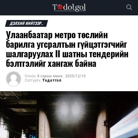
ДЭЛХИЙ НИЙТЭЭР..
Улаанбаатар метро төслийн
барилга угсралтын гүйцэтгэгчийг
шалгаруулах II шатны тендерийн
бэлтгэлийг хангаж байна
Огноо:
8 сарын өмнө
,
2025/12/10
Сэтгүүлч:
Тодотгол