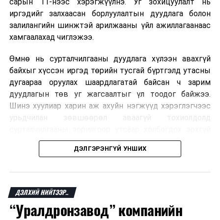
сарын 11-нээс хэрэгжүүлнэ. Уг зохицуулалт нь
сая төгрөг хүрчээ
иргэдийг залхаасан борлуулалтын дуудлага болон
залилангийн шинжтэй арилжааны үйл ажиллагаанаас
хамгаалахад чиглэжээ.
Өмнө нь сурталчилгааны дуудлага хүлээн авахгүй
байхыг хүссэн иргэд төрийн тусгай бүртгэлд утасны
дугаараа оруулах шаардлагатай байсан ч зарим
дуудлагын төв уг жагсаалтыг үл тоодог байжээ.
Шинэ хуулиар харин аж ахуйн нэгжүүд хэрэглэгчээс
урьдчилан зөвшөөрөл аваагүй тохиолдолд
сурталчилгааны зорилгоор утсаар холбогдох эрхгүй
болно. Иргэн өгсөн зөвшөөрлөө хүссэн үедээ цуцлах
ДЭЛГЭРЭНГҮЙ УНШИХ
боломжтой.
Францын эрх баригчдын тооцоолсноор тус улсын
иргэдийн дөрөвний гурав орчим нь долоо хоног бүр
ДЭЛХИЙ НИЙТЭЭР..
дор хаяж нэг удаа хүсээгүй сурталчилгааны дуудлага
“Уралдронзавод” компанийн
хүлээн авдаг бөгөөд олон хүн үүнээс ч олон