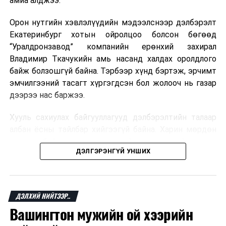
амиа алджээ.
хувь Францын зах зээлээс бүрддэг бөгөөд тус улсын
40–50 мянган ажлын байр эрсдэлд орж болзошгүйг
Орон нутгийн хэвлэлүүдийн мэдээлснээр дэлбэрэлт
Мароккогийн хөдөлмөр эрхлэлтийн сайд мэдэгджээ.
Екатеринбург хотын ойролцоо болсон бөгөөд
“Уралдронзавод” компанийн ерөнхий захирал
Владимир Ткачукийн амь насанд халдах оролдлого
байж болзошгүй байна. Тэрбээр хүнд бэртэж, эрчимт
эмчилгээний тасагт хүргэгдсэн бол жолооч нь газар
дээрээ нас баржээ.
Хууль сахиулах байгууллагууд дэлбэрэлтийн талаар
албан ёсны тайлбар хийгээгүй байна. Харин мөрдөн
шалгах байгууллага олон нийтэд аюултай аргаар
ДЭЛГЭРЭНГҮЙ УНШИХ
хүний амь насанд халдахыг завдсан гэх үндэслэлээр
эрүүгийн хэрэг үүсгэсэн талаар эх сурвалж
мэдээлжээ.
ДЭЛХИЙ НИЙТЭЭР..
“Уралдронзавод” компани 2023 онд Екатеринбург
Вашингтон мужийн ой хээрийн
хотод байгуулагдсан бөгөөд нисгэгчгүй нисэх
төхөөрөмж үйлдвэрлэдэг аж. Тус компанийн 2025