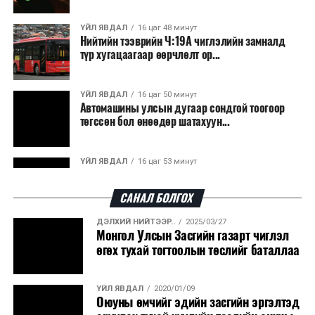
ҮЙЛ ЯВДАЛ
16 цаг 48 минут
Нийтийн тээврийн Ч:19А чиглэлийн замналд
түр хугацаагаар өөрчлөлт ор...
ҮЙЛ ЯВДАЛ
16 цаг 50 минут
Автомашины улсын дугаар сондгой тоогоор
төгссөн бол өнөөдөр шатахуун...
ҮЙЛ ЯВДАЛ
16 цаг 53 минут
Улаанбаатарт өдөртөө 30 хэм дулаан
САНАЛ БОЛГОХ
ДЭЛХИЙ НИЙТЭЭР..
2025/03/27
ДЭЛХИЙ НИЙТЭЭР..
2026/08/06
Монгол Улсын Засгийн газарт чиглэл
“Уралдронзавод” компанийн ерөнхий
өгөх тухай тогтоолын төслийг баталлаа
захирлын автомашиныг дэлбэлжээ...
ҮЙЛ ЯВДАЛ
2020/01/09
ҮЙЛ ЯВДАЛ
2026/08/06
Оюуны өмчийг эдийн засгийн эргэлтэд
Сүхбаатар боомтоор тав хоногт 10 мянга гаруй