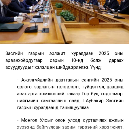
Засгийн газрын ээлжит хуралдаан 2025 оны
арванхоёрдугаар сарын 10-нд болж дараах
асуудлуудыг хэлэлцэн шийдвэрлэлээ. Үүнд:
- Ажилгүйдлийн даатгалын сангийн 2025 оны
орлого, зарлагын төлөвлөлт, гүйцэтгэл, цаашид
авах арга хэмжээний талаар Гэр бүл, хөдөлмөр,
нийгмийн хамгааллын сайд Т.Аубакир Засгийн
газрын хуралдаанд танилцууллаа.
- Монгол Улсыг олон улсад сурталчлах ажлын
хүрээнд байгуулсан зарим гэрээний хэрэгжилт,