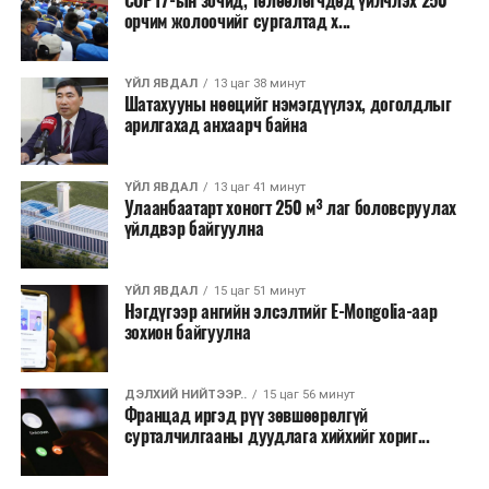
COP17-ын зочид, төлөөлөгчдөд үйлчлэх 250
Одоогоор АНУ даяар 13 мужид 90 гаруй томоохон ой,
орчим жолоочийг сургалтад х...
хээрийн түймэр идэвхтэй үргэлжилж байгаагийн
талаас илүү нь Орегон болон Вашингтон мужид
ҮЙЛ ЯВДАЛ
13 цаг 38 минут
бүртгэгдсэн байна. Цаг уурын байгууллагууд ойрын
Шатахууны нөөцийг нэмэгдүүлэх, доголдлыг
өдрүүдэд агаарын температур дахин огцом
арилгахад анхаарч байна
нэмэгдэж, хуурайшилт эрчимжих төлөвтэй байгааг
анхааруулсан бөгөөд энэ нь гал унтраах ажиллагаанд
ҮЙЛ ЯВДАЛ
13 цаг 41 минут
шинэ сорилт учруулж болзошгүйг онцолжээ.
Улаанбаатарт хоногт 250 м³ лаг боловсруулах
үйлдвэр байгуулна
ҮЙЛ ЯВДАЛ
15 цаг 51 минут
Нэгдүгээр ангийн элсэлтийг E-Mongolia-аар
зохион байгуулна
ДЭЛХИЙ НИЙТЭЭР..
15 цаг 56 минут
Францад иргэд рүү зөвшөөрөлгүй
сурталчилгааны дуудлага хийхийг хориг...