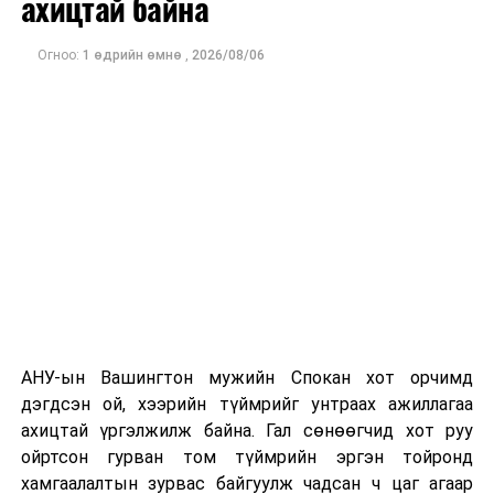
ахицтай байна
тэрбум рубльд хүрсэн гэж РБК мэдээлсэн байна.
Огноо:
1 өдрийн өмнө
,
2026/08/06
Одоогоор дэлбэрэлтийн шалтгаан, хэрэгт холбоотой
этгээдүүдийн талаар дэлгэрэнгүй мэдээлэл гараагүй
байна.
АНУ-ын Вашингтон мужийн Спокан хот орчимд
дэгдсэн ой, хээрийн түймрийг унтраах ажиллагаа
ахицтай үргэлжилж байна. Гал сөнөөгчид хот руу
ойртсон гурван том түймрийн эргэн тойронд
хамгаалалтын зурвас байгуулж чадсан ч цаг агаар