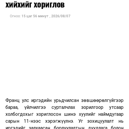
хийхийг хориглов
ажлаас нь чөлөөллөө. Гаалийн байгууллагад
хийсэн хяналт шалгалтаар авлигын ноцтой
Огноо:
15 цаг 56 минут
,
2026/08/07
хэргүүд илрээд байгаа юм. Гаалийн
байгууллагын үйлчилгээнд цахим шинэчлэл хийх,
илэрсэн зөрчлүүдийг шуурхай арилгахыг
Сангийн сайдад даалгалаа.
ДАРААХ МЭДЭЭ
Төрийн албаны ерөнхий шалгалтын 2026 оны тов
гарлаа
ӨМНӨХ МЭДЭЭ
Нэгдсэн Үндэстний Байгууллагатай хамтын ажиллагааг
идэвхжүүлэх талаар санал солилцов
Франц улс иргэдийн урьдчилсан зөвшөөрөлгүйгээр
бараа, үйлчилгээ сурталчлах зорилгоор утсаар
холбогдохыг хориглосон шинэ хуулийг наймдугаар
сарын 11-нээс хэрэгжүүлнэ. Уг зохицуулалт нь
иргэдийг залхаасан борлуулалтын дуудлага болон