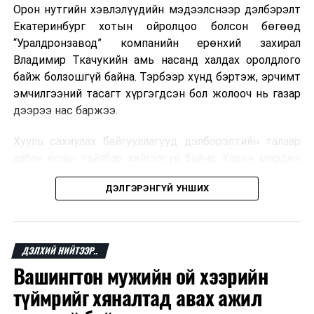
Орон нутгийн хэвлэлүүдийн мэдээлснээр дэлбэрэлт
Мароккогийн хөдөлмөр эрхлэлтийн сайд мэдэгджээ.
Екатеринбург хотын ойролцоо болсон бөгөөд
“Уралдронзавод” компанийн ерөнхий захирал
Владимир Ткачукийн амь насанд халдах оролдлого
байж болзошгүй байна. Тэрбээр хүнд бэртэж, эрчимт
эмчилгээний тасагт хүргэгдсэн бол жолооч нь газар
дээрээ нас баржээ.
Хууль сахиулах байгууллагууд дэлбэрэлтийн талаар
албан ёсны тайлбар хийгээгүй байна. Харин мөрдөн
шалгах байгууллага олон нийтэд аюултай аргаар
ДЭЛГЭРЭНГҮЙ УНШИХ
хүний амь насанд халдахыг завдсан гэх үндэслэлээр
эрүүгийн хэрэг үүсгэсэн талаар эх сурвалж
мэдээлжээ.
ДЭЛХИЙ НИЙТЭЭР..
“Уралдронзавод” компани 2023 онд Екатеринбург
Вашингтон мужийн ой хээрийн
хотод байгуулагдсан бөгөөд нисгэгчгүй нисэх
төхөөрөмж үйлдвэрлэдэг аж. Тус компанийн 2025
түймрийг хяналтад авах ажил
оны орлого 6.2 тэрбум рубль, цэвэр ашиг нь 1.9