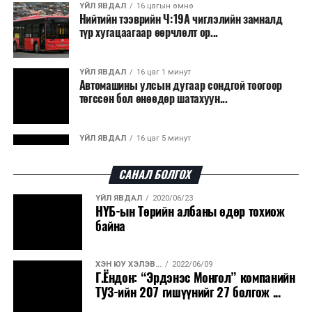
ҮЙЛ ЯВДАЛ
16 цагын өмнө
Нийтийн тээврийн Ч:19А чиглэлийн замналд
түр хугацаагаар өөрчлөлт ор...
ҮЙЛ ЯВДАЛ
16 цаг 1 минут
Автомашины улсын дугаар сондгой тоогоор
төгссөн бол өнөөдөр шатахуун...
ҮЙЛ ЯВДАЛ
16 цаг 5 минут
Улаанбаатарт өдөртөө 30 хэм дулаан
САНАЛ БОЛГОХ
ҮЙЛ ЯВДАЛ
2020/06/23
ДЭЛХИЙ НИЙТЭЭР..
2026/08/06
НҮБ-ын Төрийн албаны өдөр тохиож
“Уралдронзавод” компанийн ерөнхий
байна
захирлын автомашиныг дэлбэлжээ...
ХЭН ЮУ ХЭЛЭВ...
2022/06/09
ҮЙЛ ЯВДАЛ
2026/08/06
Г.Ёндон: “Эрдэнэс Монгол” компанийн
Сүхбаатар боомтоор тав хоногт 10 мянга гаруй
ТУЗ-ийн 207 гишүүнийг 27 болгож ...
тонн АИ-92 автобензин и...