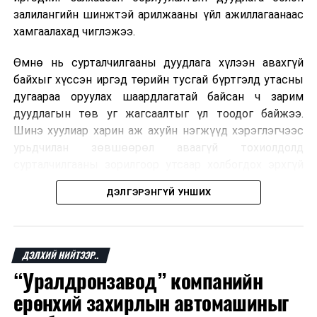
залилангийн шинжтэй арилжааны үйл ажиллагаанаас
хамгаалахад чиглэжээ.
Өмнө нь сурталчилгааны дуудлага хүлээн авахгүй
байхыг хүссэн иргэд төрийн тусгай бүртгэлд утасны
дугаараа оруулах шаардлагатай байсан ч зарим
дуудлагын төв уг жагсаалтыг үл тоодог байжээ.
Шинэ хуулиар харин аж ахуйн нэгжүүд хэрэглэгчээс
урьдчилан зөвшөөрөл аваагүй тохиолдолд
сурталчилгааны зорилгоор утсаар холбогдох эрхгүй
болно. Иргэн өгсөн зөвшөөрлөө хүссэн үедээ цуцлах
ДЭЛГЭРЭНГҮЙ УНШИХ
боломжтой.
Францын эрх баригчдын тооцоолсноор тус улсын
иргэдийн дөрөвний гурав орчим нь долоо хоног бүр
ДЭЛХИЙ НИЙТЭЭР..
дор хаяж нэг удаа хүсээгүй сурталчилгааны дуудлага
“Уралдронзавод” компанийн
хүлээн авдаг бөгөөд олон хүн үүнээс ч олон
ерөнхий захирлын автомашиныг
дуудлагад өртдөг байна. Хэрэглэгчийн эрхийг
хамгаалах 11 байгууллага 2024 онд хамтран