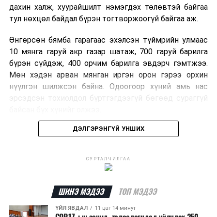
дахин халж, хуурайшилт нэмэгдэх төлөвтэй байгаа
тул нөхцөл байдал бүрэн тогтворжоогүй байгаа аж.
Өнгөрсөн бямба гарагаас эхэлсэн түймрийн улмаас
10 мянга гаруй акр газар шатаж, 700 гаруй барилга
бүрэн сүйдэж, 400 орчим барилга эвдэрч гэмтжээ.
Мөн хэдэн арван мянган иргэн орон гэрээ орхин
нүүлгэн шилжсэн байна. Одоогоор хүний амь нас
эрсэдсэн тохиолдол бүртгэгдээгүй бөгөөд сураггүй
байсан бүх хүнийг олжээ.
ДЭЛГЭРЭНГҮЙ УНШИХ
Албаныхны мэдээлснээр түймрийн нэг голомтыг
санаатайгаар тавьсан байж болзошгүй хэрэгт 37
настай Аарон Фариначчиг баривчилж, галдан
СУРТАЛЧИЛГАА
шатаасан гэх үндэслэлээр эрүүгийн хэрэг үүсгэн
шалгаж байна. Харин бусад хоёр түймрийн
шалтгааныг үргэлжлүүлэн тогтоож байгаа бөгөөд
ШИНЭ МЭДЭЭ
ТОП МЭДЭЭ
аянгын улмаас үүсээгүй гэж үзэж байгаа аж.
ҮЙЛ ЯВДАЛ
11 цаг 14 минут