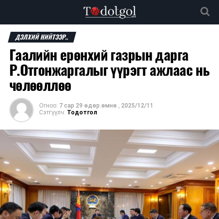
ДЭЛХИЙ НИЙТЭЭР..
Гаалийн ерөнхий газрын дарга
Р.Отгонжаргалыг үүрэгт ажлаас нь
чөлөөллөө
Огноо:
7 сар 29 өдөр.өмнө
,
2025/12/11
Сэтгүүлч:
Тодотгол