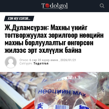
ХЭН ЮУ ХЭЛЭВ...
Ж.Дуламсүрэн: Махны үнийг
тогтворжуулах зорилгоор нөөцийн
махны борлуулалтыг өнгөрсөн
жилээс эрт эхлүүлж байна
Огноо:
6 сар 20 өдөр.өмнө
,
2026/01/21
Сэтгүүлч:
Тодотгол