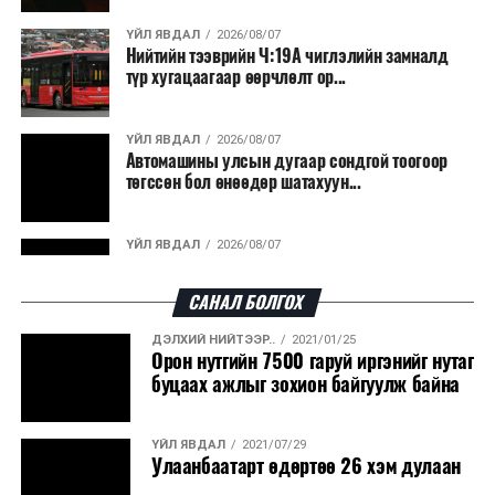
ҮЙЛ ЯВДАЛ
2026/08/07
Нийтийн тээврийн Ч:19А чиглэлийн замналд
түр хугацаагаар өөрчлөлт ор...
ҮЙЛ ЯВДАЛ
2026/08/07
Автомашины улсын дугаар сондгой тоогоор
төгссөн бол өнөөдөр шатахуун...
ҮЙЛ ЯВДАЛ
2026/08/07
Улаанбаатарт өдөртөө 30 хэм дулаан
САНАЛ БОЛГОХ
ДЭЛХИЙ НИЙТЭЭР..
2021/01/25
ДЭЛХИЙ НИЙТЭЭР..
2026/08/06
Орон нутгийн 7500 гаруй иргэнийг нутаг
“Уралдронзавод” компанийн ерөнхий
буцаах ажлыг зохион байгуулж байна
захирлын автомашиныг дэлбэлжээ...
ҮЙЛ ЯВДАЛ
2021/07/29
ҮЙЛ ЯВДАЛ
2026/08/06
Улаанбаатарт өдөртөө 26 хэм дулаан
Сүхбаатар боомтоор тав хоногт 10 мянга гаруй