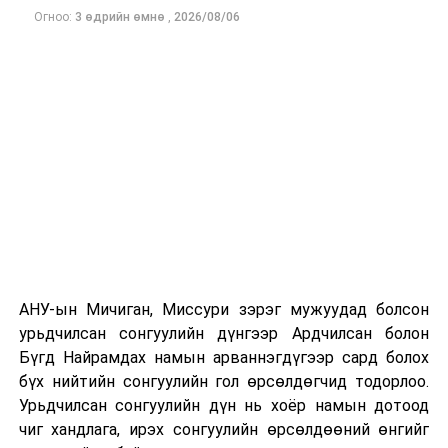
хангасан аж ахуйн нэгжүүдийг сонгон бэлтгэсэн.
Огноо:
3 өдрийн өмнө
,
2026/08/06
Эдгээр есөн аж ахуйн нэгж өнгөрсөн оны 11–12
дугаар сард бэлтгэсэн махаа өнөөдөр худалдаанд
гаргаж байгаа бөгөөд хадгалалтын хугацаа, чанарын
шаардлагыг бүрэн хангасан шинэ мах юм” гэлээ.
НЗДТГ-ЫН ХЭВЛЭЛ МЭДЭЭЛЭЛ, ОЛОН НИЙТТЭЙ
ХАРИЛЦАХ ХЭЛТЭС
ДАРААХ МЭДЭЭ
Г.Батзориг: Нийслэлээс тохижилт, үйлчилгээний ААН-
үүдийн машин, техникийг үе шаттай шинэчилж байна
АНУ-ын Мичиган, Миссури зэрэг мужуудад болсон
урьдчилсан сонгуулийн дүнгээр Ардчилсан болон
ӨМНӨХ МЭДЭЭ
Хүний папиллома вирусийн эсрэг дархлаажуулалтын
Бүгд Найрамдах намын арваннэгдүгээр сард болох
ажлыг эхлүүлсэн хойш нийслэлийн хэмжээнд 50138
бүх нийтийн сонгуулийн гол өрсөлдөгчид тодорлоо.
хүүхдийг хамруулжээ
Урьдчилсан сонгуулийн дүн нь хоёр намын дотоод
чиг хандлага, ирэх сонгуулийн өрсөлдөөний өнгийг