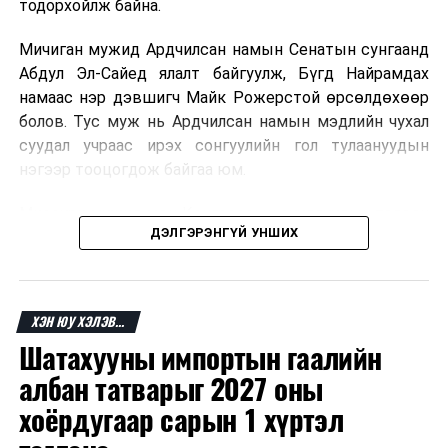
тодорхойлж байна.
Мичиган мужид Ардчилсан намын Сенатын сунгаанд
Абдул Эл-Сайед ялалт байгуулж, Бүгд Найрамдах
намаас нэр дэвшигч Майк Рожерстой өрсөлдөхөөр
болов. Тус муж нь Ардчилсан намын мэдлийн чухал
суудал учраас ирэх сонгуулийн гол тулаануудын
нэгээр тооцогдож байгаа юм.
Миссури мужид мөн Конгрессын суудлуудын төлөөх
ДЭЛГЭРЭНГҮЙ УНШИХ
өрсөлдөөнд нэр дэвшигчид тодорсон бөгөөд зарим
тойрогт нам доторх ширүүн өрсөлдөөн өрнөсөн.
Ерөнхийлөгч Дональд Трамп сонгуулийн үр дүнгийн
ХЭН ЮУ ХЭЛЭВ...
дараа Ардчилсан намын зарим нэр дэвшигчийг
Шатахууны импортын гаалийн
шүүмжилж, өөрийн эдийн засгийн бодлого болон
сонгуулийн өмнөх мөрийн хөтөлбөрөө дахин
албан татварыг 2027 оны
онцоллоо.
хоёрдугаар сарын 1 хүртэл
Ажиглагчдын үзэж буйгаар Мичиган дахь Сенатын