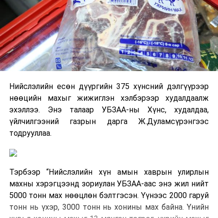
Нийслэлийн есөн дүүргийн 375 хүнсний дэлгүүрээр
нөөцийн махыг жижиглэн хэлбэрээр худалдаалж
эхэллээ. Энэ талаар УБЗАА-ны Хүнс, худалдаа,
үйлчилгээний газрын дарга Ж.Дуламсүрэнгээс
тодрууллаа.
Тэрбээр “Нийслэлийн хүн амын хаврын улирлын
махны хэрэгцээнд зориулан УБЗАА-аас энэ жил нийт
5000 тонн мах нөөцлөн бэлтгэсэн. Үүнээс 2000 гаруй
тонн нь үхэр, 3000 тонн нь хонины мах байна. Үнийн