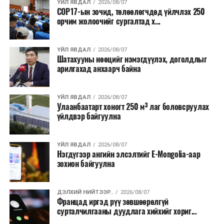
санхүүжилт
татахаар зорьж байна. Нэг төслийн
ҮЙЛ ЯВДАЛ
2026/08/07
COP17-ын зочид, төлөөлөгчдөд үйлчлэх 250
дундаж санхүүжилтийн хэмжээ
700 мянган
орчим жолоочийг сургалтад х...
ам.доллар
байхаар тооцжээ.
ҮЙЛ ЯВДАЛ
2026/08/07
Шатахууны нөөцийг нэмэгдүүлэх, доголдлыг
арилгахад анхаарч байна
ҮЙЛ ЯВДАЛ
2026/08/07
Улаанбаатарт хоногт 250 м³ лаг боловсруулах
үйлдвэр байгуулна
ҮЙЛ ЯВДАЛ
2026/08/07
Нэгдүгээр ангийн элсэлтийг E-Mongolia-аар
зохион байгуулна
ДЭЛХИЙ НИЙТЭЭР..
2026/08/07
Францад иргэд рүү зөвшөөрөлгүй
сурталчилгааны дуудлага хийхийг хориг...