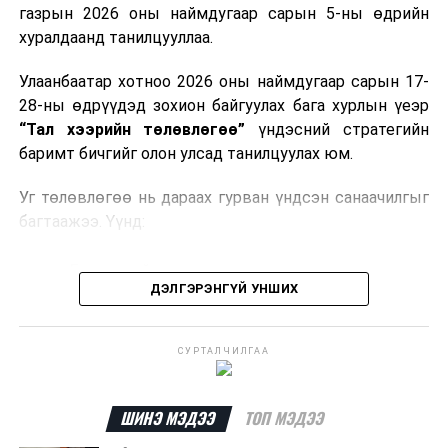
газрын 2026 оны наймдугаар сарын 5-ны өдрийн
Мөн газрын тосны бүтээгдэхүүн, шатахууныг хилээр
хуралдаанд танилцууллаа.
шуурхай нэвтрүүлэх, тээвэрлэх, буулгах, гадаад
вагонцистерний ашиглалтын төлбөр, хураамжийг
Улаанбаатар хотноо 2026 оны наймдугаар сарын 17-
хөнгөвчлөх, шаардлага хангасан зөвшөөрлийн
28-ны өдрүүдэд зохион байгуулах бага хурлын үеэр
хүсэлтийг түргэн шийдвэрлэх, шатахууны
“Тал хээрийн төлөвлөгөө”
үндэсний стратегийн
нийлүүлэлтийн тогтвортой байдлыг хангахыг
баримт бичгийг олон улсад танилцуулах юм.
холбогдох сайд нарт үүрэг болголоо.
Уг төлөвлөгөө нь дараах гурван үндсэн санаачилгыг
багтаажээ. Үүнд:
Бэлчээрийн тэргүүлэх санаачилга
ДЭЛГЭРЭНГҮЙ УНШИХ
Ус, газрын нэгдсэн менежментийн санаачилга
Байгальд суурилсан шийдэл бүхий тогтвортой
СУРТАЛЧИЛГАА
дэд бүтцийн санаачилга
Эдгээр санаачилгын хүрээнд нийт
292 төсөл
ШИНЭ МЭДЭЭ
ТОП МЭДЭЭ
хэрэгжүүлэхээр төлөвлөж,
6.5 тэрбум ам.долларын