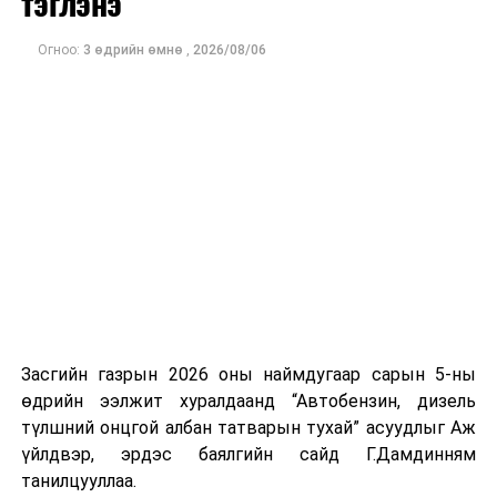
тэглэнэ
өрсөлдөөн болон Конгрессын хэд хэдэн тойргийн үр
дүн нь ирэх арваннэгдүгээр сард болох АНУ-ын
Огноо:
3 өдрийн өмнө
,
2026/08/06
завсрын сонгуулийн өнгийг тодорхойлох чухал
үзүүлэлт болж байна.
Засгийн газрын 2026 оны наймдугаар сарын 5-ны
өдрийн ээлжит хуралдаанд “Автобензин, дизель
түлшний онцгой албан татварын тухай” асуудлыг Аж
үйлдвэр, эрдэс баялгийн сайд Г.Дамдинням
танилцууллаа.