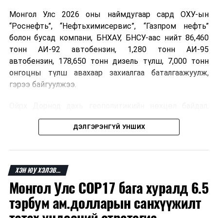
Монгол Улс 2026 оны наймдугаар сард ОХУ-ын
“Роснефть”, “Нефтьхимисервис”, “Газпром нефть”
болон бусад компани, БНХАУ, БНСУ-аас нийт 86,460
тонн АИ-92 автобензин, 1,280 тонн АИ-95
автобензин, 178,650 тонн дизель түлш, 7,000 тонн
онгоцны түлш авахаар захиалгаа баталгаажуулж,
гэрээ байгуулжээ.
Ойрх Дорнод дахь геополитикийн нөхцөл байдал,
Орос, Украины дайнаас шалтгаалсан газрын тосны
ДЭЛГЭРЭНГҮЙ УНШИХ
үнийн өсөлт дэлхийн зах зээлд буураагүй байна.
Үүний улмаас наймдугаар сард хил үнэ тонн тутамд
дахин өсөж, ОХУ болон бусад эх үүсвэрээс худалдан
авах шатахууны үнэ 1,200-2,000 ам.долларт хүрчээ.
ХЭН ЮУ ХЭЛЭВ...
Монгол Улс COP17 бага хуралд 6.5
Иймд дотоодын зах зээл дэх үнийн өсөлтийг
сааруулахын тулд гаалийн болон онцгой албан
тэрбум ам.долларын санхүүжилт
татварыг тэглэх шаардлага үүссэнийг салбарын сайд