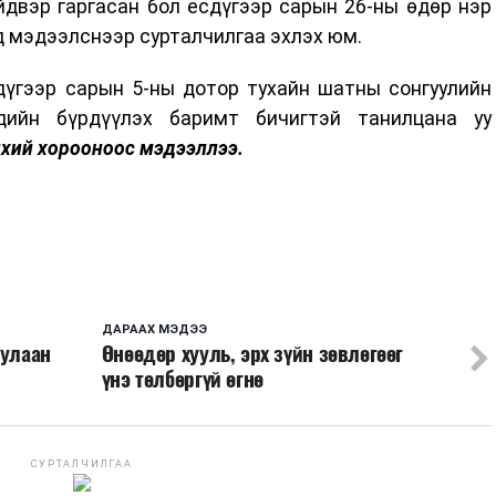
йдвэр гаргасан бол есдүгээр сарын 26-ны өдөр нэр
д мэдээлснээр сурталчилгаа эхлэх юм.
дүгээр сарын 5-ны дотор тухайн шатны сонгуулийн
дийн бүрдүүлэх баримт бичигтэй танилцана уу
нхий хорооноос мэдээллээ.
ДАРААХ МЭДЭЭ
дулаан
Өнөөдөр хууль, эрх зүйн зөвлөгөөг
үнэ төлбөргүй өгнө
СУРТАЛЧИЛГАА