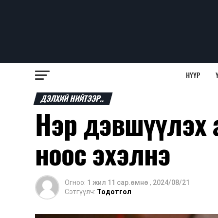
НҮҮР
ДЭЛХИЙ НИЙТЭЭР..
Нэр дэвшүүлэх 
ноос эхэлнэ
Огноо:
1 жил 11 сар.өмнө
,
2024/08/21
Сэтгүүлч:
Тодотгол