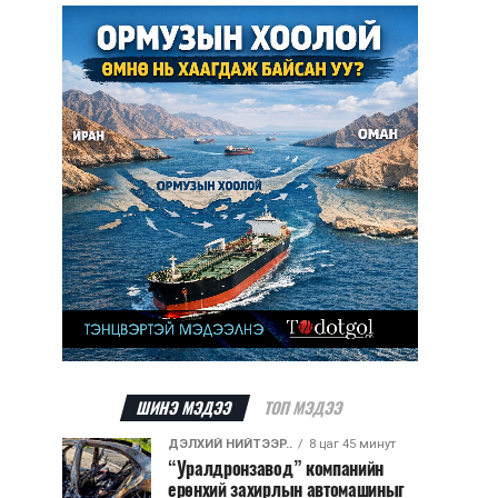
ШИНЭ МЭДЭЭ
ТОП МЭДЭЭ
ДЭЛХИЙ НИЙТЭЭР..
8 цаг 45 минут
“Уралдронзавод” компанийн
ерөнхий захирлын автомашиныг