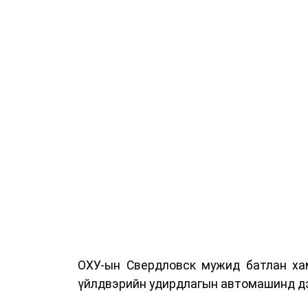
ОХУ-ын Свердловск мужид батлан хам
үйлдвэрийн удирдлагын автомашинд дэ