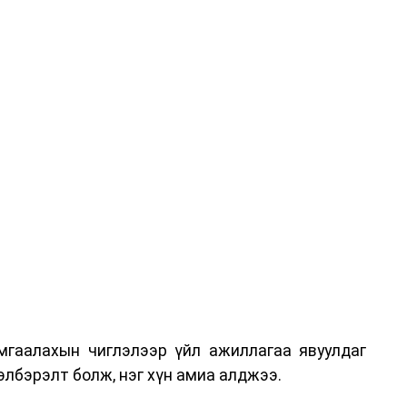
гаалахын чиглэлээр үйл ажиллагаа явуулдаг
лбэрэлт болж, нэг хүн амиа алджээ.