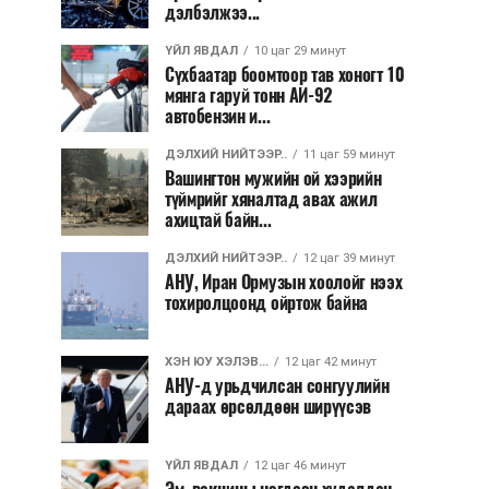
дэлбэлжээ...
ҮЙЛ ЯВДАЛ
10 цаг 29 минут
Сүхбаатар боомтоор тав хоногт 10
мянга гаруй тонн АИ-92
автобензин и...
ДЭЛХИЙ НИЙТЭЭР..
11 цаг 59 минут
Вашингтон мужийн ой хээрийн
түймрийг хяналтад авах ажил
ахицтай байн...
ДЭЛХИЙ НИЙТЭЭР..
12 цаг 39 минут
АНУ, Иран Ормузын хоолойг нээх
тохиролцоонд ойртож байна
ХЭН ЮУ ХЭЛЭВ...
12 цаг 42 минут
АНУ-д урьдчилсан сонгуулийн
дараах өрсөлдөөн ширүүсэв
ҮЙЛ ЯВДАЛ
12 цаг 46 минут