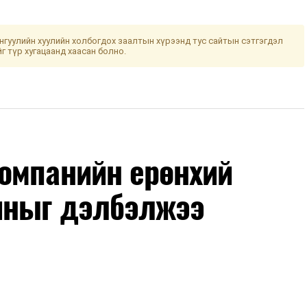
гуулийн хуулийн холбогдох заалтын хүрээнд тус сайтын сэтгэгдэл
йг түр хугацаанд хаасан болно.
омпанийн ерөнхий
иныг дэлбэлжээ