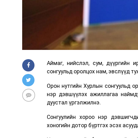
Аймаг, нийслэл, сум, дүүргийн 
сонгуульд оролцох нам, эвслүүд т
Орон нутгийн Хурлын сонгуульд о
нэр дэвшүүлэх ажиллагаа наймду
дуустал үргэлжилнэ.
Сонгуулийн хороо нэр дэвшигчд
хоногийн дотор бүртгэх эсэх асуу