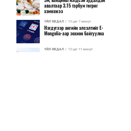
Эм, вакцины нэгдсэн худалдан
авалтаар 3.15 тэрбум төгрөг
хэмнэжээ
ҮЙЛ ЯВДАЛ
13 цаг 7 минут
Нэгдүгээр ангийн элсэлтийг E-
Mongolia-аар зохион байгуулна
ҮЙЛ ЯВДАЛ
13 цаг 11 минут
Улсын чанартай хатуу хучилттай
авто замын талаас илүү хувь нь
13-аас...
ҮЙЛ ЯВДАЛ
13 цаг 16 минут
Засгийн газар энэ оныг дуустал
санхүүгийн хэмнэлтийн горимд
шилжинэ
ХЭН ЮУ ХЭЛЭВ...
13 цаг 44 минут
Шатахууны импортын гаалийн
албан татварыг 2027 оны
хоёрдугаар сарын ...