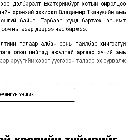
ээр дэлбэрэлт Екатеринбург хотын ойролцоо
нийн ерөнхий захирал Владимир Ткачукийн амь
ошгүй байна. Тэрбээр хүнд бэртэж, эрчимт
ооч нь газар дээрээ нас баржээ.
рэлтийн талаар албан ёсны тайлбар хийгээгүй
лага олон нийтэд аюултай аргаар хүний амь
ээр эрүүгийн хэрэг үүсгэсэн талаар эх сурвалж
 Екатеринбург хотод байгуулагдсан бөгөөд
лэдэг аж. Тус компанийн 2025 оны орлого 6.2
ЭРЭНГҮЙ УНШИХ
м рубльд хүрсэн гэж РБК мэдээлсэн байна.
гт холбоотой этгээдүүдийн талаар дэлгэрэнгүй
й хээрийн түймрийг