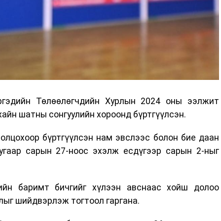
иргэдийн Төлөөлөгчдийн Хурлын 2024 оны ээлжит
ухайн шатны сонгуулийн хороонд бүртгүүлсэн.
ролцохоор бүртгүүлсэн нам эвслээс болон бие даан
гаар сарын 27-ноос эхэлж есдүгээр сарын 2-ныг
ийн баримт бичгийг хүлээн авснаас хойш долоо
длыг шийдвэрлэж тогтоол гаргана.