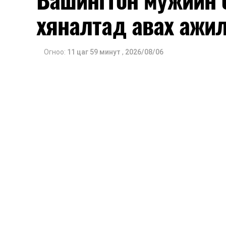
хяналтад авах ажил
Огноо:
11 цаг 59 минут
,
2026/08/06