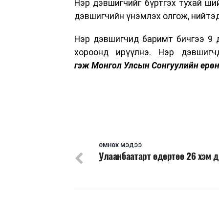
Нэр дэвшигчийг бүртгэх тухай ши
дэвшигчийн үнэмлэх олгож, нийтэ
Нэр дэвшигчид баримт бичгээ 9 
хороонд ирүүлнэ. Нэр дэвшигч
гэж Монгол Улсын Сонгуулийн ерө
ӨМНӨХ МЭДЭЭ
Улаанбаатарт өдөртөө 26 хэм 