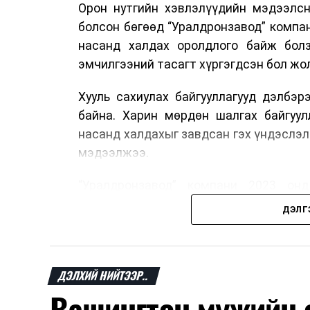
Орон нутгийн хэвлэлүүдийн мэдээлсн
болсон бөгөөд “Уралдронзавод” компа
насанд халдах оролдлого байж болз
эмчилгээний тасагт хүргэгдсэн бол жол
Хууль сахиулах байгууллагууд дэлбэ
байна. Харин мөрдөн шалгах байгуул
насанд халдахыг завдсан гэх үндэслэл
мэдээлжээ.
“Уралдронзавод” компани 2023 онд
нисгэгчгүй нисэх төхөөрөмж үйлдвэр
ДЭЛГ
тэрбум рубль, цэвэр ашиг нь 1.9 тэрбу
Одоогоор дэлбэрэлтийн шалтгаан, хэрэ
мэдээлэл гараагүй байна.
ДЭЛХИЙ НИЙТЭЭР..
Вашингтон мужийн о