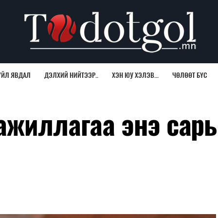
ҮЙЛ ЯВДАЛ
ДЭЛХИЙ НИЙТЭЭР..
ХЭН ЮУ ХЭЛЭВ...
ЧӨЛӨӨТ БҮС
ажиллагаа энэ сары