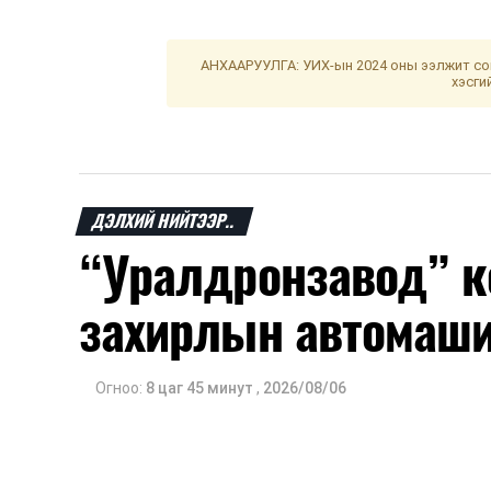
АНХААРУУЛГА: УИХ-ын 2024 оны ээлжит сон
хэсги
ДЭЛХИЙ НИЙТЭЭР..
“Уралдронзавод” к
захирлын автомаш
Огноо:
8 цаг 45 минут
,
2026/08/06