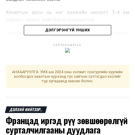
Хяналтын дрон нь нэг ээлжийн нислэгт 3-4 км
радиуст хяналт хийх бүрэн боломжтой.
ДЭЛГЭРЭНГҮЙ УНШИХ
Цаашид хяналт судлах ажлыг өргөжүүлэн агаарын
бохирдлыг бууруулах ажлуудтай уялдуулан хөгжүүлэх
СУРТАЛЧИЛГАА
юм.
АНХААРУУЛГА: УИХ-ын 2024 оны ээлжит сонгуулийн хуулийн
холбогдох заалтын хүрээнд тус сайтын сэтгэгдэл хэсгийг
түр хугацаанд хаасан болно.
ДАРААХ МЭДЭЭ
Монос, Офицер, МИТС-ийн уулзваруудын загвар зураг
ДЭЛХИЙ НИЙТЭЭР..
батлагджээ
Францад иргэд рүү зөвшөөрөлгүй
ӨМНӨХ МЭДЭЭ
Нийслэлд хэрэгжүүлж буй бүтээн байгуулалтын
сурталчилгааны дуудлага
төслүүдийн талаар хэлэлцэж, үүрэг чиглэл өглөө