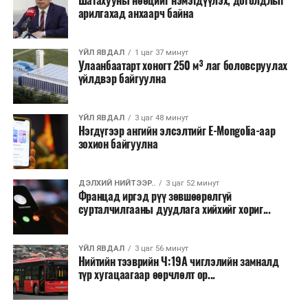
Шатахууны нөөцийг нэмэгдүүлэх, доголдлыг
Одоогоор АНУ даяар 13 мужид 90 гаруй томоохон ой,
арилгахад анхаарч байна
хээрийн түймэр идэвхтэй үргэлжилж байгаагийн
талаас илүү нь Орегон болон Вашингтон мужид
ҮЙЛ ЯВДАЛ
1 цаг 37 минут
бүртгэгдсэн байна. Цаг уурын байгууллагууд ойрын
Улаанбаатарт хоногт 250 м³ лаг боловсруулах
өдрүүдэд агаарын температур дахин огцом
үйлдвэр байгуулна
нэмэгдэж, хуурайшилт эрчимжих төлөвтэй байгааг
анхааруулсан бөгөөд энэ нь гал унтраах ажиллагаанд
ҮЙЛ ЯВДАЛ
3 цаг 48 минут
шинэ сорилт учруулж болзошгүйг онцолжээ.
Нэгдүгээр ангийн элсэлтийг E-Mongolia-аар
зохион байгуулна
ДЭЛХИЙ НИЙТЭЭР..
3 цаг 52 минут
Францад иргэд рүү зөвшөөрөлгүй
сурталчилгааны дуудлага хийхийг хориг...
ҮЙЛ ЯВДАЛ
3 цаг 56 минут
Нийтийн тээврийн Ч:19А чиглэлийн замналд
түр хугацаагаар өөрчлөлт ор...