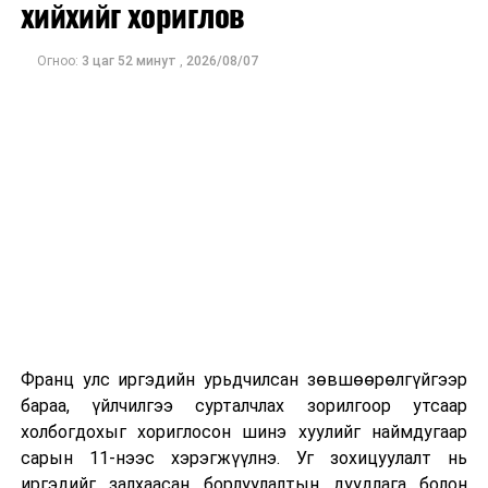
хийхийг хориглов
Огноо:
3 цаг 52 минут
,
2026/08/07
Франц улс иргэдийн урьдчилсан зөвшөөрөлгүйгээр
бараа, үйлчилгээ сурталчлах зорилгоор утсаар
холбогдохыг хориглосон шинэ хуулийг наймдугаар
сарын 11-нээс хэрэгжүүлнэ. Уг зохицуулалт нь
иргэдийг залхаасан борлуулалтын дуудлага болон