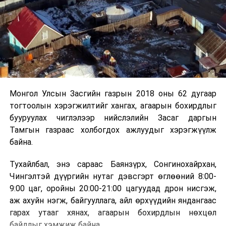
Монгол Улсын Засгийн газрын 2018 оны 62 дугаар
тогтоолын хэрэгжилтийг хангах, агаарын бохирдлыг
бууруулах чиглэлээр нийслэлийн Засаг даргын
Тамгын газраас холбогдох ажлуудыг хэрэгжүүлж
байна.
Тухайлбал, энэ сараас Баянзүрх, Сонгинохайрхан,
Чингэлтэй дүүргийн нутаг дэвсгэрт өглөөний 8:00-
9:00 цаг, оройны 20:00-21:00 цагуудад дрон нисгэж,
аж ахуйн нэгж, байгууллага, айл өрхүүдийн яндангаас
гарах утааг хянах, агаарын бохирдлын нөхцөл
байдлыг хэмжиж байна.