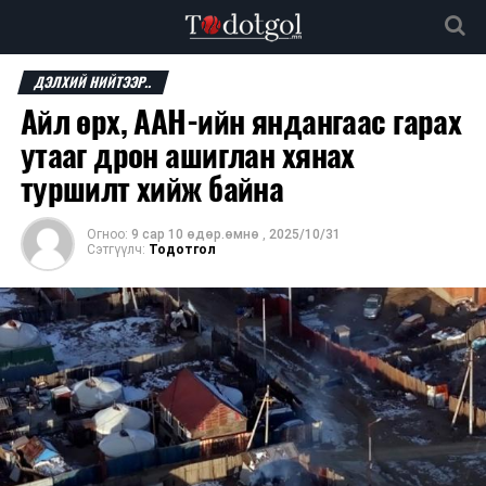
ДЭЛХИЙ НИЙТЭЭР..
Айл өрх, ААН-ийн яндангаас гарах
утааг дрон ашиглан хянах
туршилт хийж байна
Огноо:
9 сар 10 өдөр.өмнө
,
2025/10/31
Сэтгүүлч:
Тодотгол