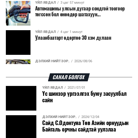
ҮЙЛ ЯВДАЛ
3 цаг 57 минут
Автомашины улсын дугаар сондгой тоогоор
төгссөн бол өнөөдөр шатахуун...
ҮЙЛ ЯВДАЛ
4 цаг 1 минут
Улаанбаатарт өдөртөө 30 хэм дулаан
ДЭЛХИЙ НИЙТЭЭР..
2026/08/06
“Уралдронзавод” компанийн ерөнхий
захирлын автомашиныг дэлбэлжээ...
САНАЛ БОЛГОХ
ҮЙЛ ЯВДАЛ
2021/07/01
ҮЙЛ ЯВДАЛ
2026/08/06
Үс шинээр үргээлгэх буюу засуулбал
Сүхбаатар боомтоор тав хоногт 10 мянга гаруй
сайн
тонн АИ-92 автобензин и...
ДЭЛХИЙ НИЙТЭЭР..
2024/12/04
ДЭЛХИЙ НИЙТЭЭР..
2026/08/06
Сайд С.Одонтуяа Төв Азийн орнуудын
Вашингтон мужийн ой хээрийн түймрийг
Байгаль орчны сайдтай уулзлаа
хяналтад авах ажил ахицтай байн...