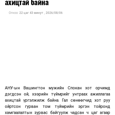
ахицтай байна
тэрбум рубльд хүрсэн гэж РБК мэдээлсэн байна.
Огноо:
22 цаг 43 минут
,
2026/08/06
Одоогоор дэлбэрэлтийн шалтгаан, хэрэгт холбоотой
этгээдүүдийн талаар дэлгэрэнгүй мэдээлэл гараагүй
байна.
АНУ-ын Вашингтон мужийн Спокан хот орчимд
дэгдсэн ой, хээрийн түймрийг унтраах ажиллагаа
ахицтай үргэлжилж байна. Гал сөнөөгчид хот руу
ойртсон гурван том түймрийн эргэн тойронд
хамгаалалтын зурвас байгуулж чадсан ч цаг агаар