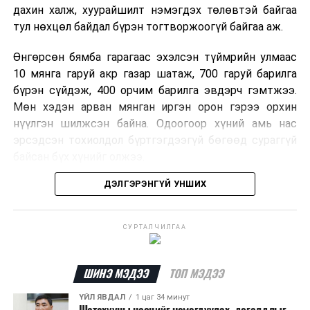
дахин халж, хуурайшилт нэмэгдэх төлөвтэй байгаа
тул нөхцөл байдал бүрэн тогтворжоогүй байгаа аж.
Өнгөрсөн бямба гарагаас эхэлсэн түймрийн улмаас
10 мянга гаруй акр газар шатаж, 700 гаруй барилга
бүрэн сүйдэж, 400 орчим барилга эвдэрч гэмтжээ.
Мөн хэдэн арван мянган иргэн орон гэрээ орхин
нүүлгэн шилжсэн байна. Одоогоор хүний амь нас
эрсэдсэн тохиолдол бүртгэгдээгүй бөгөөд сураггүй
байсан бүх хүнийг олжээ.
ДЭЛГЭРЭНГҮЙ УНШИХ
Албаныхны мэдээлснээр түймрийн нэг голомтыг
санаатайгаар тавьсан байж болзошгүй хэрэгт 37
настай Аарон Фариначчиг баривчилж, галдан
СУРТАЛЧИЛГАА
шатаасан гэх үндэслэлээр эрүүгийн хэрэг үүсгэн
шалгаж байна. Харин бусад хоёр түймрийн
шалтгааныг үргэлжлүүлэн тогтоож байгаа бөгөөд
ШИНЭ МЭДЭЭ
ТОП МЭДЭЭ
аянгын улмаас үүсээгүй гэж үзэж байгаа аж.
ҮЙЛ ЯВДАЛ
1 цаг 34 минут