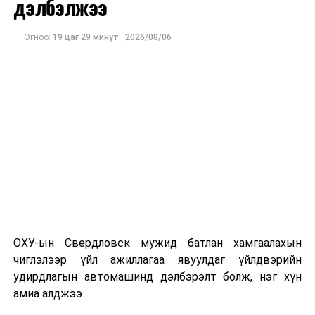
дэлбэлжээ
шаардлага гаргаж, суурин болон гар утас руу ирдэг
тасралтгүй сурталчилгааны дуудлагыг хориглохыг
Огноо:
19 цаг 29 минут
,
2026/08/06
уриалж байжээ.
Хуулийг зөрчиж дуудлага хийсэн хувь хүнийг нэг
дуудлага тутамд 75 мянга хүртэлх евро, аж ахуйн
нэгжийг 375 мянга хүртэлх еврогоор торгох
боломжтой. Харин хэрэглэгч өөрөө зөвшөөрсөн,
эсвэл тухайн компанитай өмнө нь гэрээний
харилцаатай бөгөөд шинэ үйлчилгээ санал болгож
буй тохиолдолд хориг үйлчлэхгүй. Иргэд
зөвшөөрөлгүй дуудлагын талаар төрийн цахим
хуудсаар мэдээлэх боломжтой.
ОХУ-ын Свердловск мужид батлан хамгаалахын
Шинэ хууль Францын зах зээлд үйлчилдэг гадаадын
чиглэлээр үйл ажиллагаа явуулдаг үйлдвэрийн
дуудлагын төвүүдэд нөлөөлөхөөр байна. Тухайлбал,
удирдлагын автомашинд дэлбэрэлт болж, нэг хүн
Мароккогийн дуудлагын төвүүдийн орлогын 80 гаруй
амиа алджээ.
хувь Францын зах зээлээс бүрддэг бөгөөд тус улсын
40–50 мянган ажлын байр эрсдэлд орж болзошгүйг