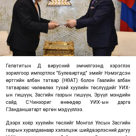
Гепатитын Д вирусний эмчилгээнд хэрэглэх
зорилгоор импортлох "Булевиртид" эмийг Нэмэгдсэн
өртгийн албан татвар (НӨАТ) болон Гаалийн албан
татвараас чөлөөлөх тухай хуулийн төслүүдийг УИХ-
ын гишүүн, Засгийн газрын гишүүн, Эрүүл мэндийн
сайд С.Чинзориг өнөөдөр УИХ-ын дарга
Г.Занданшатарт өргөн мэдүүллээ.
Дээрх хоёр хуулийн төслийг Монгол Улсын Засгийн
газрын хуралдаанаар хэлэлцэж шийдвэрлэсний дагуу