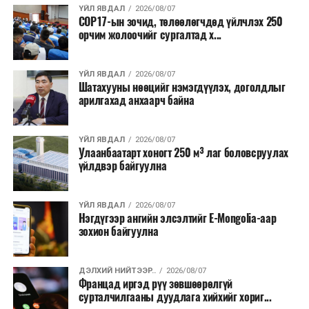
ҮЙЛ ЯВДАЛ
2026/08/07
COP17-ын зочид, төлөөлөгчдөд үйлчлэх 250
Одоогоор АНУ даяар 13 мужид 90 гаруй томоохон ой,
орчим жолоочийг сургалтад х...
хээрийн түймэр идэвхтэй үргэлжилж байгаагийн
талаас илүү нь Орегон болон Вашингтон мужид
ҮЙЛ ЯВДАЛ
2026/08/07
бүртгэгдсэн байна. Цаг уурын байгууллагууд ойрын
Шатахууны нөөцийг нэмэгдүүлэх, доголдлыг
өдрүүдэд агаарын температур дахин огцом
арилгахад анхаарч байна
нэмэгдэж, хуурайшилт эрчимжих төлөвтэй байгааг
анхааруулсан бөгөөд энэ нь гал унтраах ажиллагаанд
ҮЙЛ ЯВДАЛ
2026/08/07
шинэ сорилт учруулж болзошгүйг онцолжээ.
Улаанбаатарт хоногт 250 м³ лаг боловсруулах
үйлдвэр байгуулна
ҮЙЛ ЯВДАЛ
2026/08/07
Нэгдүгээр ангийн элсэлтийг E-Mongolia-аар
зохион байгуулна
ДЭЛХИЙ НИЙТЭЭР..
2026/08/07
Францад иргэд рүү зөвшөөрөлгүй
сурталчилгааны дуудлага хийхийг хориг...