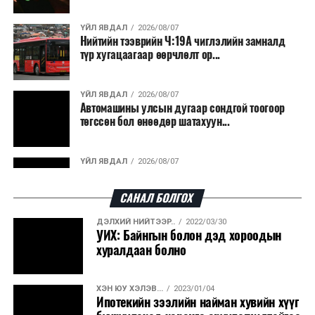
ҮЙЛ ЯВДАЛ
2026/08/07
Нийтийн тээврийн Ч:19А чиглэлийн замналд
түр хугацаагаар өөрчлөлт ор...
ҮЙЛ ЯВДАЛ
2026/08/07
Автомашины улсын дугаар сондгой тоогоор
төгссөн бол өнөөдөр шатахуун...
ҮЙЛ ЯВДАЛ
2026/08/07
Улаанбаатарт өдөртөө 30 хэм дулаан
САНАЛ БОЛГОХ
ДЭЛХИЙ НИЙТЭЭР..
2022/03/30
ДЭЛХИЙ НИЙТЭЭР..
2026/08/06
УИХ: Байнгын болон дэд хороодын
“Уралдронзавод” компанийн ерөнхий
хуралдаан болно
захирлын автомашиныг дэлбэлжээ...
ХЭН ЮУ ХЭЛЭВ...
2023/01/04
ҮЙЛ ЯВДАЛ
2026/08/06
Ипотекийн зээлийн найман хувийн хүүг
Сүхбаатар боомтоор тав хоногт 10 мянга гаруй