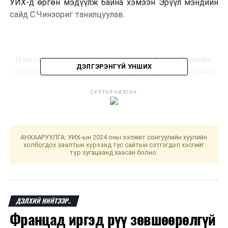
УИХ-д өргөн мэдүүлж байна хэмээн Эрүүл мэндийн
сайд С.Чинзориг танилцуулав.
Нэмэгдсэн өртгийн албан татвар болон Гаалийн
ДЭЛГЭРЭНГҮЙ УНШИХ
албан татвараас
чөлөөлөх тухай хуулийн төслийн
тухай
СУРТАЛЧИЛГАА
Монгол Улсын Засгийн газраас хүн амын өвчлөл, нас
баралтын тэргүүлэх шалтгааны нэг болж байгаа
Гепатитын вирусний халдвараас сэргийлэх, уг
АНХААРУУЛГА: УИХ-ын 2024 оны ээлжит сонгуулийн хуулийн
халдварыг оношлох, эмчлэхэд анхаарал хандуулж,
холбогдох заалтын хүрээнд тус сайтын сэтгэгдэл хэсгийг
түр хугацаанд хаасан болно.
олон талт арга хэмжээг авч хэрэгжүүлж байна.
Тухайлбал, 2011-2015 онд Халдварт өвчинтэй тэмцэх
үндэсний хөтөлбөр, Вируст гепатиттай тэмцэх,
сэргийлэх зорилтот хөтөлбөр, 2017-2021 онд “Элэг
ДЭЛХИЙ НИЙТЭЭР..
бүтэн Монгол” үндэсний хөтөлбөрийг амжилттай
Францад иргэд рүү зөвшөөрөлгүй
хэрэгжүүлсэн.