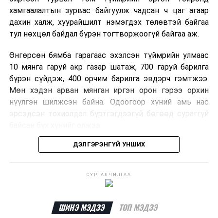
хамгаалалтын зурвас байгуулж чадсан ч цаг агаар
дахин халж, хуурайшилт нэмэгдэх төлөвтэй байгаа
тул нөхцөл байдал бүрэн тогтворжоогүй байгаа аж.
Өнгөрсөн бямба гарагаас эхэлсэн түймрийн улмаас
10 мянга гаруй акр газар шатаж, 700 гаруй барилга
бүрэн сүйдэж, 400 орчим барилга эвдэрч гэмтжээ.
Мөн хэдэн арван мянган иргэн орон гэрээ орхин
нүүлгэн шилжсэн байна. Одоогоор хүний амь нас
эрсэдсэн тохиолдол бүртгэгдээгүй бөгөөд сураггүй
байсан бүх хүнийг олжээ.
ДЭЛГЭРЭНГҮЙ УНШИХ
Албаныхны мэдээлснээр түймрийн нэг голомтыг
санаатайгаар тавьсан байж болзошгүй хэрэгт 37
настай Аарон Фариначчиг баривчилж, галдан
СУРТАЛЧИЛГАА
шатаасан гэх үндэслэлээр эрүүгийн хэрэг үүсгэн
шалгаж байна. Харин бусад хоёр түймрийн
шалтгааныг үргэлжлүүлэн тогтоож байгаа бөгөөд
ШИНЭ МЭДЭЭ
ТОП МЭДЭЭ
аянгын улмаас үүсээгүй гэж үзэж байгаа аж.