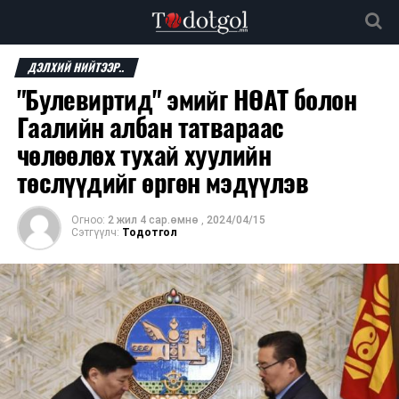
ДЭЛХИЙ НИЙТЭЭР..
"Булевиртид" эмийг НӨАТ болон
Гаалийн албан татвараас
чөлөөлөх тухай хуулийн
төслүүдийг өргөн мэдүүлэв
Огноо:
2 жил 4 сар.өмнө
,
2024/04/15
Сэтгүүлч:
Тодотгол